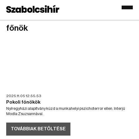
főnök
2025.11.05 12:55:53
Pokoli főnökök
Nyíregyházi alapítvány küzd a munkahelyi pszichoterror ellen. Interjú
Modla Zsuzsannával.
TOVÁBBIAK BETÖLTÉSE