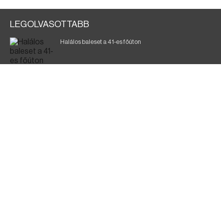
LEGOLVASOTTABB
Halálos baleset a 41-es főúton
Magyar Péter: ülésezett a Kormányzati Védelmi
Munkacsoport
A vasúti teherszállítást korlátozzák
Fák égnek Tyukod és Nagyecsed között
Fürdőző után kutatnak Tiszakóródnál