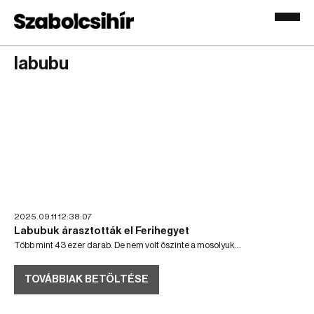
labubu
2025.09.11 12:38:07
Labubuk árasztották el Ferihegyet
Több mint 43 ezer darab. De nem volt őszinte a mosolyuk...
TOVÁBBIAK BETÖLTÉSE