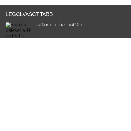
LEGOLVASOTTABB
Halálos baleset a 41-es főúton
Gyász: elhunyt az olaszok legendás labdarúgója
Magyar Péter: ülésezett a Kormányzati Védelmi
Munkacsoport
Fák égnek Tyukod és Nagyecsed között
Fürdőző után kutatnak Tiszakóródnál