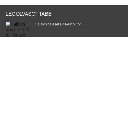
LEGOLVASOTTABB
Halálos baleset a 41-es főúton
Gyász: elhunyt az olaszok legendás labdarúgója
Magyar Péter: ülésezett a Kormányzati Védelmi
Munkacsoport
A vasúti teherszállítást korlátozzák
Fürdőző után kutatnak Tiszakóródnál