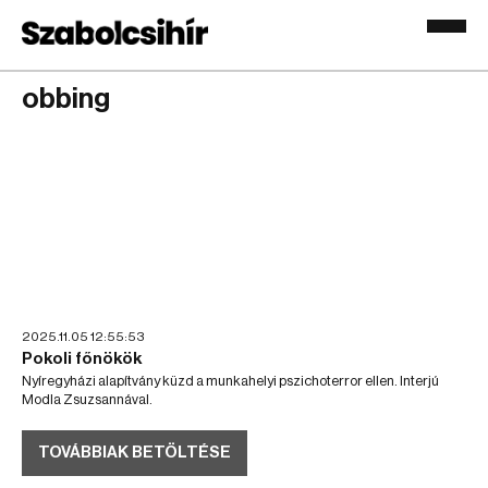
obbing
2025.11.05 12:55:53
Pokoli főnökök
Nyíregyházi alapítvány küzd a munkahelyi pszichoterror ellen. Interjú
Modla Zsuzsannával.
TOVÁBBIAK BETÖLTÉSE