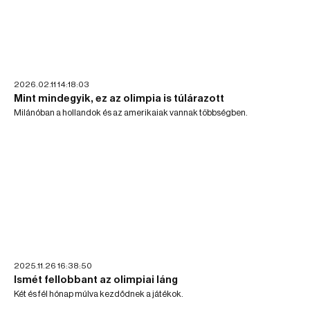
2026.02.11 14:18:03
Mint mindegyik, ez az olimpia is túlárazott
Milánóban a hollandok és az amerikaiak vannak többségben.
2025.11.26 16:38:50
Ismét fellobbant az olimpiai láng
Két és fél hónap múlva kezdődnek a játékok.