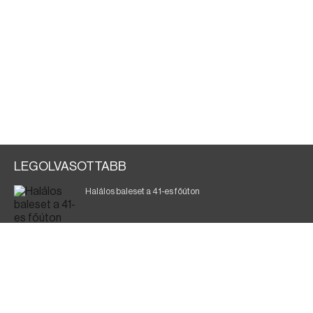
LEGOLVASOTTABB
Halálos baleset a 41-es főúton
Gyász: elhunyt az olaszok legendás labdarúgója
Magyar Péter: ülésezett a Kormányzati Védelmi