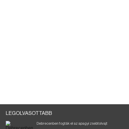
LEGOLVASOTTABB
Debrecenben fogták el az apagyi zsebtolvajt