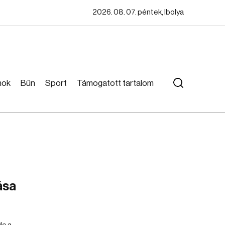
2026. 08. 07. péntek, Ibolya
mok
Bűn
Sport
Támogatott tartalom
ása