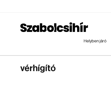
Helyben járó
vérhígító