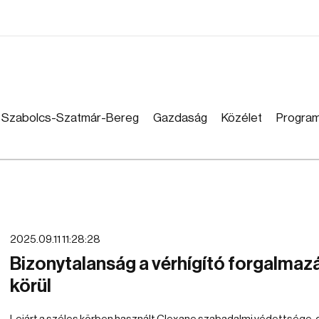
Szabolcs-Szatmár-Bereg
Gazdaság
Közélet
Progra
2025.09.11 11:28:28
Bizonytalanság a vérhígító forgalmaz
körül