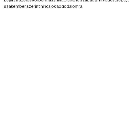
Lejárt a széles körben használt Clexane szabadalmi védettsége, 
szakember szerint nincs ok aggodalomra.