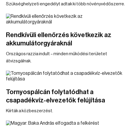
Szükséghelyzeti engedélyt adtak ki több növényvédőszerre.
Rendkívüli ellenőrzés következik az
akkumulátorgyáraknál
Országos razzia indult – minden működési területet
átvizsgálnak.
Tornyospálcán folytatódhat a
csapadékvíz-elvezetők felújítása
Kiírták a közbeszerzést.