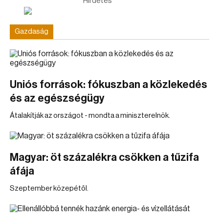
Hirdetés
Gazdaság
Uniós források: fókuszban a közlekedés
és az egészségügy
Átalakítják az országot - mondta a miniszterelnök.
Magyar: öt százalékra csökken a tűzifa
áfája
Szeptember közepétől.