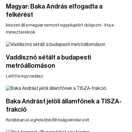
Magyar: Baka András elfogadta a
felkérést
készen áll a magyar nemzet egységéért dolgozni - írta a
miniszterelnök.
Vaddisznó sétált a budapesti
metróállomáson
Lelőtte egy vadász.
Baka Andrást jelöli államfőnek a TISZA-
frakció
Korábban a Legfelsőbb Bíróság elnöke volt.