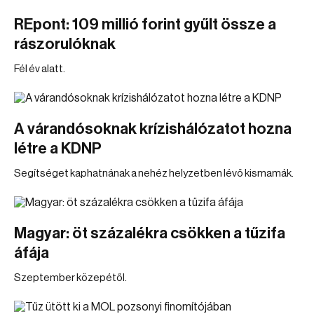
REpont: 109 millió forint gyűlt össze a
rászorulóknak
Fél év alatt.
A várandósoknak krízishálózatot hozna
létre a KDNP
Segítséget kaphatnának a nehéz helyzetben lévő kismamák.
Magyar: öt százalékra csökken a tűzifa
áfája
Szeptember közepétől.