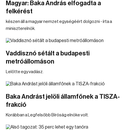
Magyar: Baka András elfogadta a
felkérést
készen áll a magyar nemzet egységéért dolgozni - írta a
miniszterelnök.
Vaddisznó sétált a budapesti
metróállomáson
Lelőtte egy vadász.
Baka Andrást jelöli államfőnek a TISZA-
frakció
Korábban a Legfelsőbb Bíróság elnöke volt.