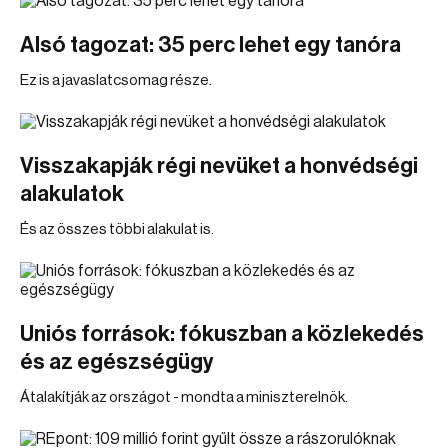
Alsó tagozat: 35 perc lehet egy tanóra
Ez is a javaslatcsomag része.
Visszakapják régi nevüket a honvédségi
alakulatok
És az összes többi alakulat is.
Uniós források: fókuszban a közlekedés
és az egészségügy
Átalakítják az országot - mondta a miniszterelnök.