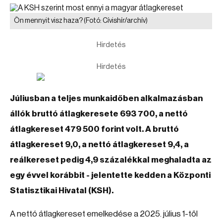
Ön mennyit visz haza?
(Fotó: Cívishír/archív)
Hirdetés
Hirdetés
Júliusban a teljes munkaidőben alkalmazásban
állók bruttó átlagkeresete 693 700, a nettó
átlagkereset 479 500 forint volt. A bruttó
átlagkereset 9,0, a nettó átlagkereset 9,4, a
reálkereset pedig 4,9 százalékkal meghaladta az
egy évvel korábbit - jelentette kedden a Központi
Statisztikai Hivatal (KSH).
A nettó átlagkereset emelkedése a 2025. július 1-től