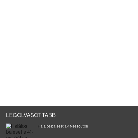
LEGOLVASOTTABB
Halálos baleset a 41-es főúton