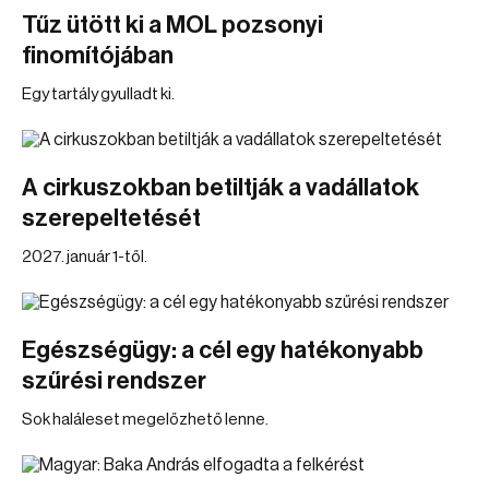
Tűz ütött ki a MOL pozsonyi
finomítójában
Egy tartály gyulladt ki.
A cirkuszokban betiltják a vadállatok
szerepeltetését
2027. január 1-től.
Egészségügy: a cél egy hatékonyabb
szűrési rendszer
Sok haláleset megelőzhető lenne.