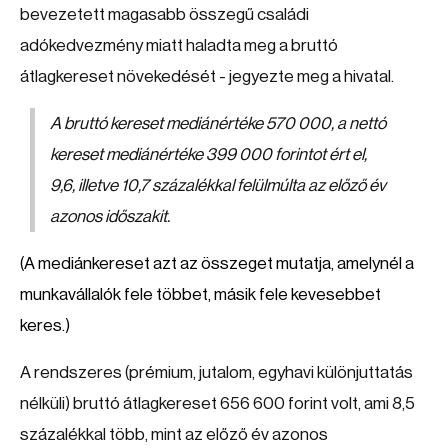
bevezetett magasabb összegű családi
adókedvezmény miatt haladta meg a bruttó
átlagkereset növekedését - jegyezte meg a hivatal.
A bruttó kereset mediánértéke 570 000, a nettó
kereset mediánértéke 399 000 forintot ért el,
9,6, illetve 10,7 százalékkal felülmúlta az előző év
azonos időszakit.
(A mediánkereset azt az összeget mutatja, amelynél a
munkavállalók fele többet, másik fele kevesebbet
keres.)
A rendszeres (prémium, jutalom, egyhavi különjuttatás
nélküli) bruttó átlagkereset 656 600 forint volt, ami 8,5
százalékkal több, mint az előző év azonos