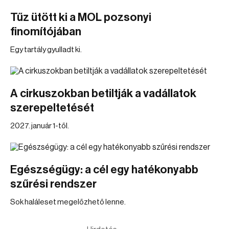
Tűz ütött ki a MOL pozsonyi
finomítójában
Egy tartály gyulladt ki.
A cirkuszokban betiltják a vadállatok
szerepeltetését
2027. január 1-től.
Egészségügy: a cél egy hatékonyabb
szűrési rendszer
Sok haláleset megelőzhető lenne.