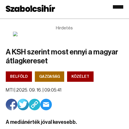
Hirdetés
A KSH szerint most ennyi a magyar
átlagkereset
BELFÖLD
GAZDASÁG
KÖZÉLET
MTI |
2025. 09. 16. | 09:05:41
A mediánérték jóval kevesebb.