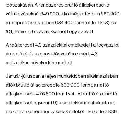
időszakában. A rendszeres bruttó átlagkereset a
vállalkozásoknál 649 900, a költségvetésben 669 900,
a nonprofit szektorban 684 400 forintot tett ki, 8,1 és
10,1, illetve 7,9 százalékkal nőtt egy év alatt.
A reálkereset 4,9 százalékkal emelkedett a fogyasztói
árak előző év azonos időszakához mért, 4,3
százalékos növekedése mellett.
Január-júliusban a teljes munkaidőben alkalmazásban
állók bruttó átlagkeresete 693 000 forint, a nettó
átlagkeresete 476 600 forint volt. A bruttó és a nettó
átlagkereset egyaránt 9,1 százalékkal meghaladta az
előző év azonos időszakának értékét - közölte a KSH.