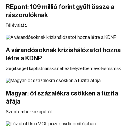
REpont: 109 millió forint gyűlt össze a
rászorulóknak
Fél év alatt.
A várandósoknak krízishálózatot hozna
létre a KDNP
Segítséget kaphatnának a nehéz helyzetben lévő kismamák.
Magyar: öt százalékra csökken a tűzifa
áfája
Szeptember közepétől.