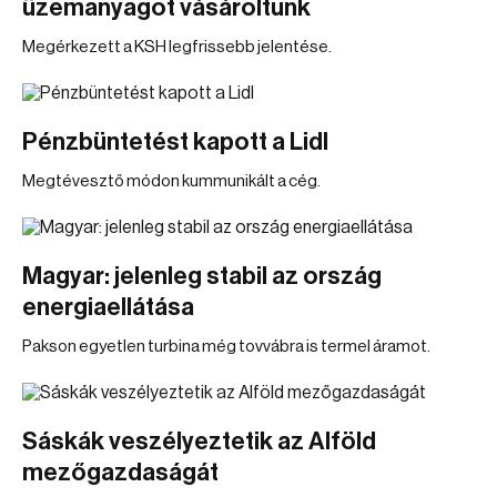
üzemanyagot vásároltunk
Megérkezett a KSH legfrissebb jelentése.
Pénzbüntetést kapott a Lidl
Megtévesztő módon kummunikált a cég.
Magyar: jelenleg stabil az ország
energiaellátása
Pakson egyetlen turbina még tovvábra is termel áramot.
Sáskák veszélyeztetik az Alföld
mezőgazdaságát