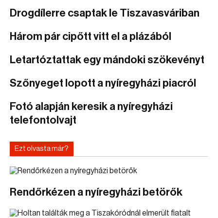
Drogdílerre csaptak le Tiszavasváriban
Három pár cipőtt vitt el a plázából
Letartóztattak egy mándoki szökevényt
Szőnyeget lopott a nyíregyházi piacról
Fotó alapján keresik a nyíregyházi
telefontolvajt
Ezt olvasta már?
Rendőrkézen a nyíregyházi betörők