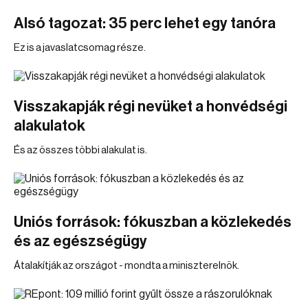
Alsó tagozat: 35 perc lehet egy tanóra
Ez is a javaslatcsomag része.
Visszakapják régi nevüket a honvédségi
alakulatok
És az összes többi alakulat is.
Uniós források: fókuszban a közlekedés
és az egészségügy
Átalakítják az országot - mondta a miniszterelnök.