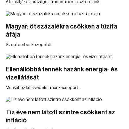
Átalakítják az országot - mondta a miniszterelnök.
Magyar: öt százalékra csökken a tűzifa
áfája
Szeptember közepétől.
Ellenállóbbá tennék hazánk energia- és
vízellátását
Munkához lát a védelmi munkacsoport.
Tíz éve nem látott szintre csökkent az
infláció