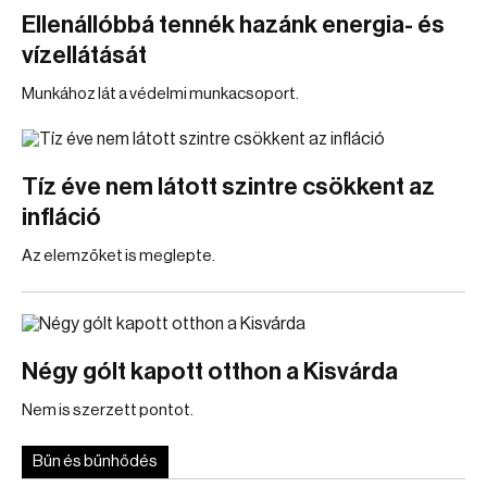
Ellenállóbbá tennék hazánk energia- és
vízellátását
Munkához lát a védelmi munkacsoport.
Tíz éve nem látott szintre csökkent az
infláció
Az elemzőket is meglepte.
Négy gólt kapott otthon a Kisvárda
Nem is szerzett pontot.
Bűn és bűnhődés