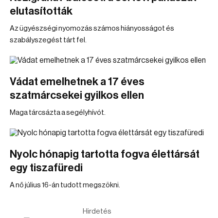
elutasították
Az ügyészségi nyomozás számos hiányosságot és
szabályszegést tárt fel.
Vádat emelhetnek a 17 éves
szatmárcsekei gyilkos ellen
Maga tárcsázta a segélyhívót.
Nyolc hónapig tartotta fogva élettársát
egy tiszafüredi
A nő július 16-án tudott megszökni.
Hirdetés