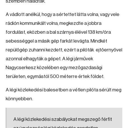
szemben haladtak.
A vádlott anélkül, hogy a sértettet látta volna, vagy vele
rádión kommunikált volna, megkezdte a jobbra
fordulást, eközben a bal szárnya élével 138 km/óra
sebességgel a másik gép farkát levágta. Mindkét
repülőgép zuhanni kezdett, ezért a pilóták ejtőernyővel
azonnal elhagyták a gépet. A légi járművek
Nagycserkesz közelében egy mezőgazdasági
területen, egymástól 500 méterre értek földet.
A légi közlekedési balesetben a vétlen pilóta sérült meg
könnyebben.
A légi közlekedési szabályokat megszegő férfit