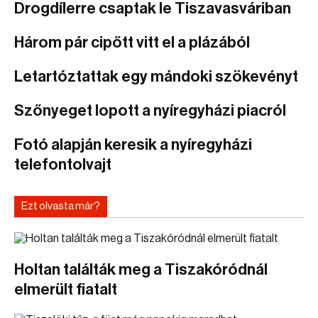
Drogdílerre csaptak le Tiszavasváriban
Három pár cipőtt vitt el a plázából
Letartóztattak egy mándoki szökevényt
Szőnyeget lopott a nyíregyházi piacról
Fotó alapján keresik a nyíregyházi
telefontolvajt
Ezt olvasta már?
Holtan találták meg a Tiszakóródnál
elmerült fiatalt