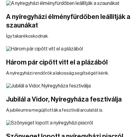
A nyíregyházi élményfürdőben leállítják a
szaunákat
Így takarékoskodnak.
Három pár cipőtt vitt el a plázából
A nyíregyházi rendőrök a lakosság segítségét kérik.
Jubilál a Vidor, Nyíregyháza fesztiválja
A jubileumra megújították a fesztivál arculatát is.
Szőnyeget lopott a nyíregyházi piacról