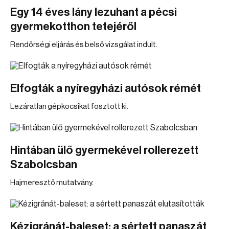
Egy 14 éves lány lezuhant a pécsi
gyermekotthon tetejéről
Rendőrségi eljárás és belső vizsgálat indult.
Elfogták a nyíregyházi autósok rémét
Lezáratlan gépkocsikat fosztott ki.
Hintában ülő gyermekével rollerezett
Szabolcsban
Hajmeresztő mutatvány.
Kézigránát-baleset: a sértett panaszát