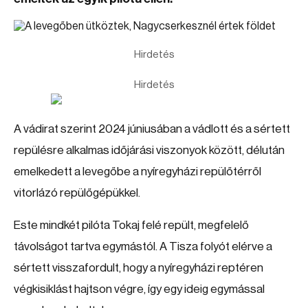
Hirdetés
Hirdetés
A vádirat szerint 2024 júniusában a vádlott és a sértett
repülésre alkalmas időjárási viszonyok között, délután
emelkedett a levegőbe a nyíregyházi repülőtérről
vitorlázó repülőgépükkel.
Este mindkét pilóta Tokaj felé repült, megfelelő
távolságot tartva egymástól. A Tisza folyót elérve a
sértett visszafordult, hogy a nyíregyházi reptéren
végkisiklást hajtson végre, így egy ideig egymással