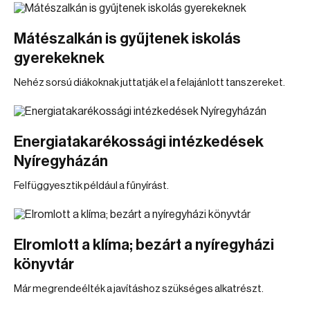
Mátészalkán is gyűjtenek iskolás
gyerekeknek
Nehéz sorsú diákoknak juttatják el a felajánlott tanszereket.
Energiatakarékossági intézkedések
Nyíregyházán
Felfüggyesztik például a fűnyírást.
Elromlott a klíma; bezárt a nyíregyházi
könyvtár
Már megrendeélték a javításhoz szükséges alkatrészt.