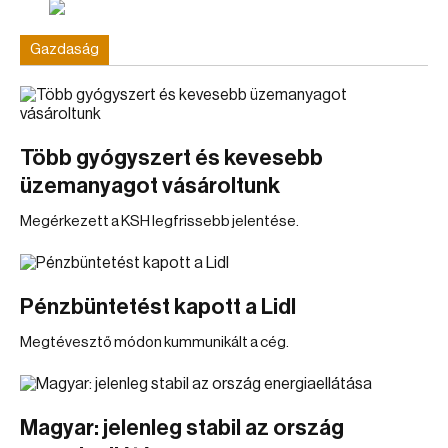
Gazdaság
Több gyógyszert és kevesebb
üzemanyagot vásároltunk
Megérkezett a KSH legfrissebb jelentése.
Pénzbüntetést kapott a Lidl
Megtévesztő módon kummunikált a cég.
Magyar: jelenleg stabil az ország