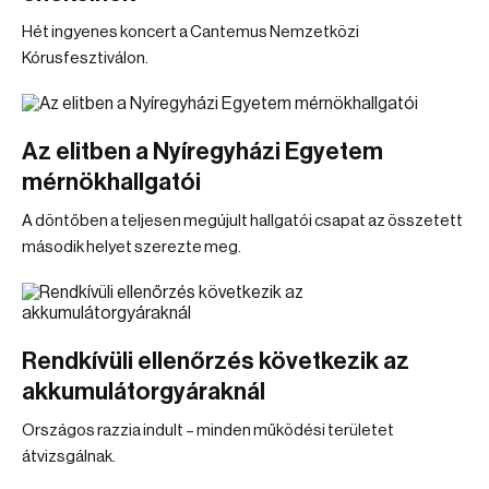
Hét ingyenes koncert a Cantemus Nemzetközi
Kórusfesztiválon.
Az elitben a Nyíregyházi Egyetem
mérnökhallgatói
A döntőben a teljesen megújult hallgatói csapat az összetett
második helyet szerezte meg.
Rendkívüli ellenőrzés következik az
akkumulátorgyáraknál
Országos razzia indult – minden működési területet
átvizsgálnak.