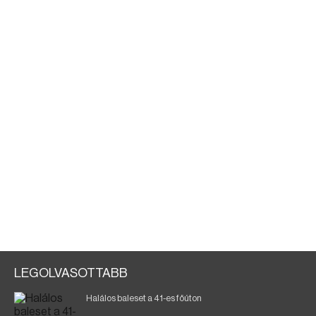
LEGOLVASOTTABB
Halálos baleset a 41-es főúton