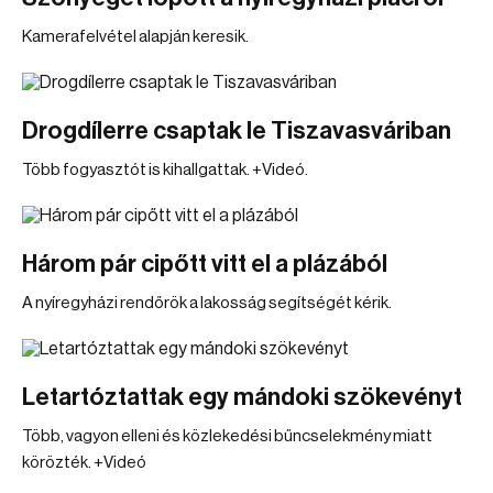
Kamerafelvétel alapján keresik.
Drogdílerre csaptak le Tiszavasváriban
Több fogyasztót is kihallgattak. +Videó.
Három pár cipőtt vitt el a plázából
A nyíregyházi rendőrök a lakosság segítségét kérik.
Letartóztattak egy mándoki szökevényt
Több, vagyon elleni és közlekedési bűncselekmény miatt
körözték. +Videó