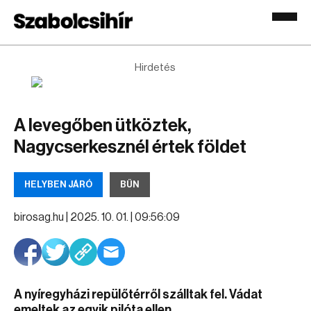
Hirdetés
A levegőben ütköztek,
Nagycserkesznél értek földet
HELYBEN JÁRÓ
BŰN
birosag.hu |
2025. 10. 01. | 09:56:09
A nyíregyházi repülőtérről szálltak fel. Vádat
emeltek az egyik pilóta ellen.