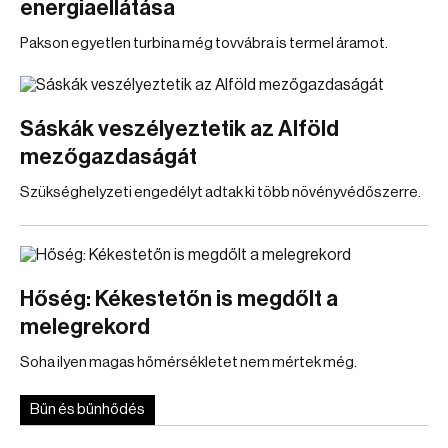
energiaellátása
Pakson egyetlen turbina még tovvábra is termel áramot.
Sáskák veszélyeztetik az Alföld
mezőgazdaságát
Szükséghelyzeti engedélyt adtak ki több növényvédőszerre.
Hőség: Kékestetőn is megdőlt a
melegrekord
Soha ilyen magas hőmérsékletet nem mértek még.
Bűn és bűnhődés