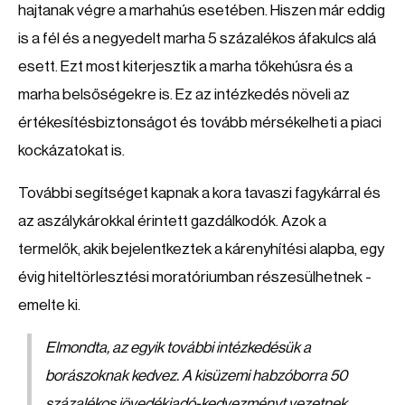
hajtanak végre a marhahús esetében. Hiszen már eddig
is a fél és a negyedelt marha 5 százalékos áfakulcs alá
esett. Ezt most kiterjesztik a marha tőkehúsra és a
marha belsőségekre is. Ez az intézkedés növeli az
értékesítésbiztonságot és tovább mérsékelheti a piaci
kockázatokat is.
További segítséget kapnak a kora tavaszi fagykárral és
az aszálykárokkal érintett gazdálkodók. Azok a
termelők, akik bejelentkeztek a kárenyhítési alapba, egy
évig hiteltörlesztési moratóriumban részesülhetnek -
emelte ki.
Elmondta, az egyik további intézkedésük a
borászoknak kedvez. A kisüzemi habzóborra 50
százalékos jövedékiadó-kedvezményt vezetnek