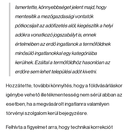
Ismertette, könnyebbséget jelent majd, hogy
mentesítik a mezőgazdasági vontatók
pótkocsijait az adófizetés alól, kiegészítik a helyi
adókra vonatkozó jogszabályt is, ennek
értelmében az erdő ingatlanok a termőföldnek
minősülő ingatlanokkal egy kategóriába
kerülnek. Ezáltal a termőföldhöz hasonlóan az
erdőre sem lehet települési adót kivetni.
Hozzátette, további könnyítés, hogy a földvásárláskor
igénybe vehető illetékmentesség nem sérül abban az
esetben, ha a megvásárolt ingatlanra valamilyen
törvényi szolgalom kerül bejegyzésre.
Felhívta a figyelmet arra, hogy technikai korrekciót