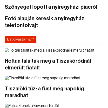
Szőnyeget lopott a nyíregyházi piacról
Fotó alapján keresik a nyíregyházi
telefontolvajt
Ezt olvasta már?
Holtan találták meg a Tiszakóródnál
elmerült fiatalt
Tiszalöki tűz: a füst még napokig
maradhat