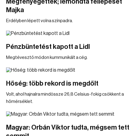
Megfenyegették; lemondta fellépését
Majka
Erdélyben lépett volna színpadra.
Pénzbüntetést kapott a Lidl
Megtévesztő módon kummunikált a cég.
Hőség: több rekord is megdőlt
Volt, ahol hajnalra mindössze 26,8 Celsius-fokig csökkent a
hőmérséklet.
Magyar: Orbán Viktor tudta, mégsem tett