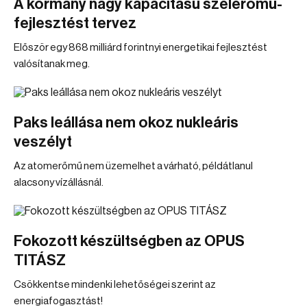
A kormány nagy kapacitású szélerőmű-
fejlesztést tervez
Először egy 868 milliárd forintnyi energetikai fejlesztést
valósítanak meg.
Paks leállása nem okoz nukleáris
veszélyt
Az atomerőmű nem üzemelhet a várható, példátlanul
alacsony vízállásnál.
Fokozott készültségben az OPUS
TITÁSZ
Csökkentse mindenki lehetőségei szerint az
energiafogasztást!