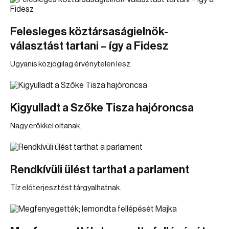
Felesleges köztársaságielnök-
választást tartani – így a Fidesz
Ugyanis közjogilag érvénytelen lesz.
Kigyulladt a Szőke Tisza hajóroncsa
Nagy erőkkel oltanak.
Rendkívüli ülést tarthat a parlament
Tíz előterjesztést tárgyalhatnak.