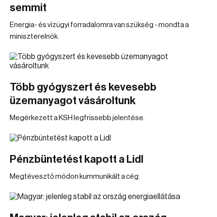
semmit
Energia- és vízügyi forradalomra van szükség - mondta a
miniszterelnök.
Több gyógyszert és kevesebb
üzemanyagot vásároltunk
Megérkezett a KSH legfrissebb jelentése.
Pénzbüntetést kapott a Lidl
Megtévesztő módon kummunikált a cég.