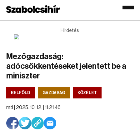
Hirdetés
Mezőgazdaság:
adócsökkentéseket jelentett be a
miniszter
BELFÖLD
GAZDASÁG
KÖZÉLET
mti |
2025. 10. 12. | 11:21:46