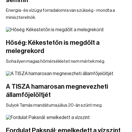
semmit
Energia- és vízügyi forradalomra van szükség - mondta a
miniszterelnök.
Hőség: Kékestetőn is megdőlt a
melegrekord
Soha ilyen magas hőmérsékletet nem mértek még.
A TISZA hamarosan megnevezheti
államfőjelöltjét
Sulyok Tamás mandátuma július 20-án szűnt meg.
Fordulat Paksnál: emelkedett a vízszint