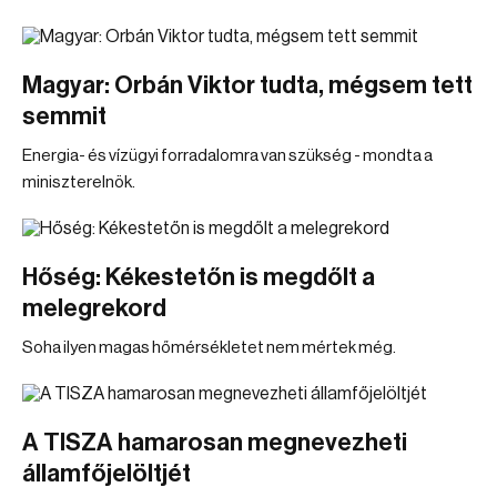
Magyar: Orbán Viktor tudta, mégsem tett
semmit
Energia- és vízügyi forradalomra van szükség - mondta a
miniszterelnök.
Hőség: Kékestetőn is megdőlt a
melegrekord
Soha ilyen magas hőmérsékletet nem mértek még.
A TISZA hamarosan megnevezheti
államfőjelöltjét