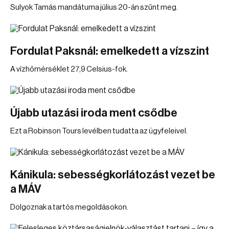
Sulyok Tamás mandátuma július 20-án szűnt meg.
Fordulat Paksnál: emelkedett a vízszint
A vízhőmérséklet 27,9 Celsius-fok.
Újabb utazási iroda ment csődbe
Ezt a Robinson Tours levélben tudatta az ügyfeleivel.
Kánikula: sebességkorlátozást vezet be
a MÁV
Dolgoznak a tartós megoldásokon.