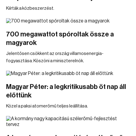
Kiírták a közbeszerzést.
700 megawattot spóroltak össze a
magyarok
Jelentősen csökkent az ország villamosenergia-
fogyasztása. Köszöni a miniszterelnök.
Magyar Péter: a legkritikusabb öt nap áll
előttünk
Közel a paksi atomerőmű teljes leállítása.