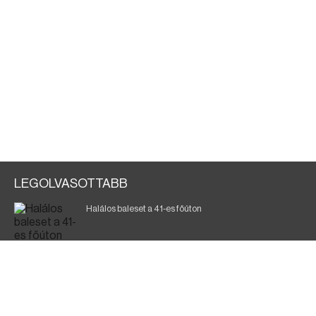
LEGOLVASOTTABB
Halálos baleset a 41-es főúton
Magyar Péter: ülésezett a Kormányzati Védelmi
Munkacsoport