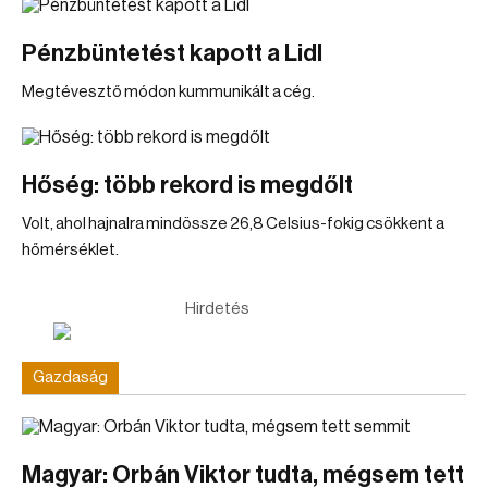
Pénzbüntetést kapott a Lidl
Megtévesztő módon kummunikált a cég.
Hőség: több rekord is megdőlt
Volt, ahol hajnalra mindössze 26,8 Celsius-fokig csökkent a
hőmérséklet.
Hirdetés
Gazdaság
Magyar: Orbán Viktor tudta, mégsem tett