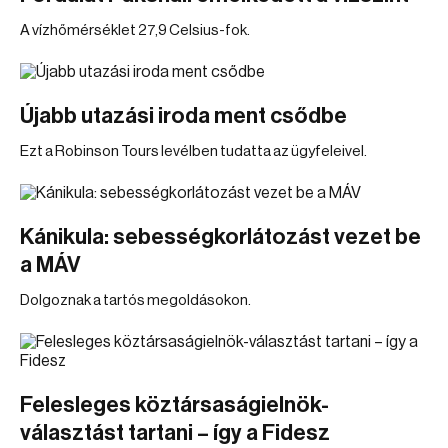
A vízhőmérséklet 27,9 Celsius-fok.
Újabb utazási iroda ment csődbe
Ezt a Robinson Tours levélben tudatta az ügyfeleivel.
Kánikula: sebességkorlátozást vezet be
a MÁV
Dolgoznak a tartós megoldásokon.
Felesleges köztársaságielnök-
választást tartani – így a Fidesz