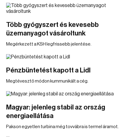
Több gyógyszert és kevesebb
üzemanyagot vásároltunk
Megérkezett a KSH legfrissebb jelentése.
Pénzbüntetést kapott a Lidl
Megtévesztő módon kummunikált a cég.
Magyar: jelenleg stabil az ország
energiaellátása
Pakson egyetlen turbina még tovvábra is termel áramot.