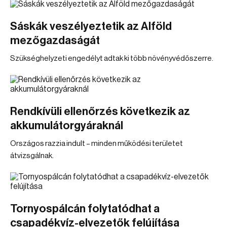
Sáskák veszélyeztetik az Alföld
mezőgazdaságát
Szükséghelyzeti engedélyt adtak ki több növényvédőszerre.
Rendkívüli ellenőrzés következik az
akkumulátorgyáraknál
Országos razzia indult – minden működési területet
átvizsgálnak.
Tornyospálcán folytatódhat a
csapadékvíz-elvezetők felújítása