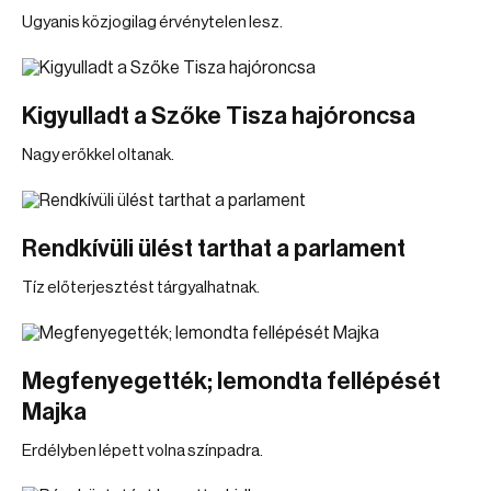
Ugyanis közjogilag érvénytelen lesz.
Kigyulladt a Szőke Tisza hajóroncsa
Nagy erőkkel oltanak.
Rendkívüli ülést tarthat a parlament
Tíz előterjesztést tárgyalhatnak.
Megfenyegették; lemondta fellépését
Majka
Erdélyben lépett volna színpadra.