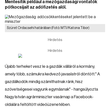
Mentesítik például a mezőgazdasági vontatók
pótkocsijait az adófizetés alól.
Szüret Ordacsehi határában
(Fotó: MTI/Katona Tibor)
Hirdetés
Hirdetés
Újabb terheket vesz le a gazdák válláról a kormány,
amely több, számukra kedvező javaslatról döntött." A
gazdálkodók mindig számíthatnak ránk, hisz
szövetségesei vagyunk egymásnak" - hangsúlyozta
Nagy István agrárminiszter vasárnap a Facebook-
oldalára feltöltött videóüzenetében.