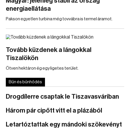
Magyar: jelenleg stabil az ország
energiaellátása
Pakson egyetlen turbina még tovvábra is termel áramot.
Tovább küzdenek a lángokkal
Tiszalökön
Ötven hektáron ég egy ligetes terület.
Bűn és bűnhődés
Drogdílerre csaptak le Tiszavasváriban
Három pár cipőtt vitt el a plázából
Letartóztattak egy mándoki szökevényt