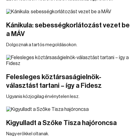
Kánikula: sebességkorlátozást vezet be
a MÁV
Dolgoznak a tartós megoldásokon.
Felesleges köztársaságielnök-
választást tartani – így a Fidesz
Ugyanis közjogilag érvénytelen lesz.
Kigyulladt a Szőke Tisza hajóroncsa
Nagy erőkkel oltanak.