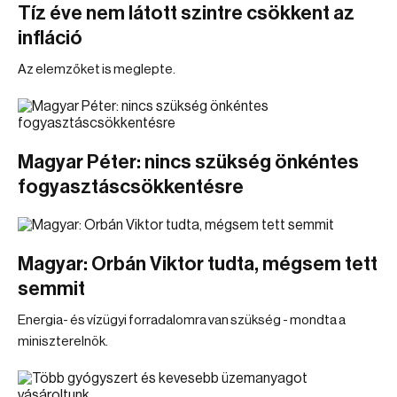
Tíz éve nem látott szintre csökkent az
infláció
Az elemzőket is meglepte.
Magyar Péter: nincs szükség önkéntes
fogyasztáscsökkentésre
Magyar: Orbán Viktor tudta, mégsem tett
semmit
Energia- és vízügyi forradalomra van szükség - mondta a
miniszterelnök.