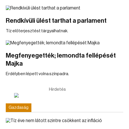
Rendkívüli ülést tarthat a parlament
Tíz előterjesztést tárgyalhatnak.
Megfenyegették; lemondta fellépését
Majka
Erdélyben lépett volna színpadra.
Hirdetés
Gazdaság