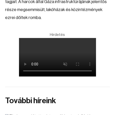
tagjait. A harcok által Gáza
infrastruktúrájának jelentős
része megsemmisült, lakóházak és közintézmények
ezrei dőltek romba.
Hirdetés
További híreink