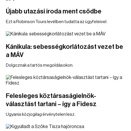
Újabb utazási iroda ment csődbe
Ezt a Robinson Tours levélben tudatta az ügyfeleivel.
Kánikula: sebességkorlátozást vezet be
a MÁV
Dolgoznak a tartós megoldásokon.
Felesleges köztársaságielnök-
választást tartani – így a Fidesz
Ugyanis közjogilag érvénytelen lesz.