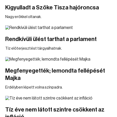
Kigyulladt a Szőke Tisza hajóroncsa
Nagy erőkkel oltanak.
Rendkívüli ülést tarthat a parlament
Tíz előterjesztést tárgyalhatnak.
Megfenyegették; lemondta fellépését
Majka
Erdélyben lépett volna színpadra.
Tíz éve nem látott szintre csökkent az