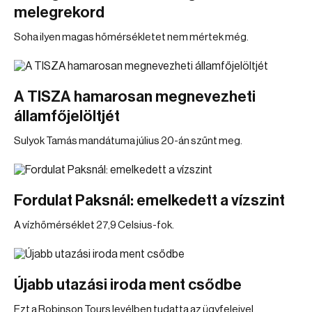
melegrekord
Soha ilyen magas hőmérsékletet nem mértek még.
A TISZA hamarosan megnevezheti
államfőjelöltjét
Sulyok Tamás mandátuma július 20-án szűnt meg.
Fordulat Paksnál: emelkedett a vízszint
A vízhőmérséklet 27,9 Celsius-fok.
Újabb utazási iroda ment csődbe
Ezt a Robinson Tours levélben tudatta az ügyfeleivel.