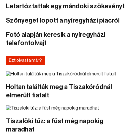
Letartóztattak egy mándoki szökevényt
Szőnyeget lopott a nyíregyházi piacról
Fotó alapján keresik a nyíregyházi
telefontolvajt
Ezt olvasta már?
Holtan találták meg a Tiszakóródnál
elmerült fiatalt
Tiszalöki tűz: a füst még napokig
maradhat