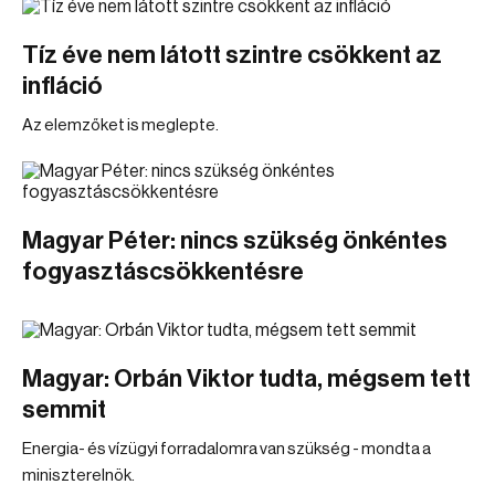
Tíz éve nem látott szintre csökkent az
infláció
Az elemzőket is meglepte.
Magyar Péter: nincs szükség önkéntes
fogyasztáscsökkentésre
Magyar: Orbán Viktor tudta, mégsem tett
semmit
Energia- és vízügyi forradalomra van szükség - mondta a
miniszterelnök.