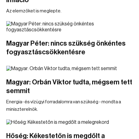
infláció
Az elemzőket is meglepte.
Magyar Péter: nincs szükség önkéntes
fogyasztáscsökkentésre
Magyar: Orbán Viktor tudta, mégsem tett
semmit
Energia- és vízügyi forradalomra van szükség - mondta a
miniszterelnök.
Hőség: Kékestetőn is megdőlt a