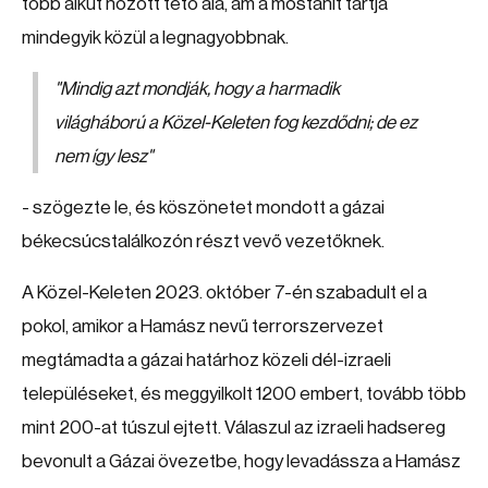
több alkut hozott tető alá, ám a mostanit tartja
mindegyik közül a legnagyobbnak.
"
Mindig azt mondják, hogy a harmadik
világháború a Közel-Keleten fog kezdődni; de ez
nem így lesz
"
- szögezte le, és köszönetet mondott a gázai
békecsúcstalálkozón részt vevő vezetőknek.
A Közel-Keleten 2023. október 7-én szabadult el a
pokol, amikor a Hamász nevű terrorszervezet
megtámadta a gázai határhoz közeli dél-izraeli
településeket, és meggyilkolt 1200 embert, tovább több
mint 200-at túszul ejtett. Válaszul az izraeli hadsereg
bevonult a Gázai övezetbe, hogy levadássza a Hamász