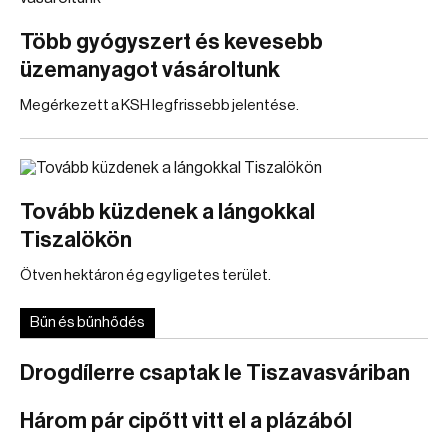
Több gyógyszert és kevesebb
üzemanyagot vásároltunk
Megérkezett a KSH legfrissebb jelentése.
Tovább küzdenek a lángokkal
Tiszalökön
Ötven hektáron ég egy ligetes terület.
Bűn és bűnhődés
Drogdílerre csaptak le Tiszavasváriban
Három pár cipőtt vitt el a plázából