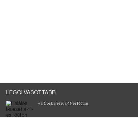
LEGOLVASOTTABB
Halálos baleset a 41-es főúton
Magyar Péter: ülésezett a Kormányzati Védelmi
Munkacsoport