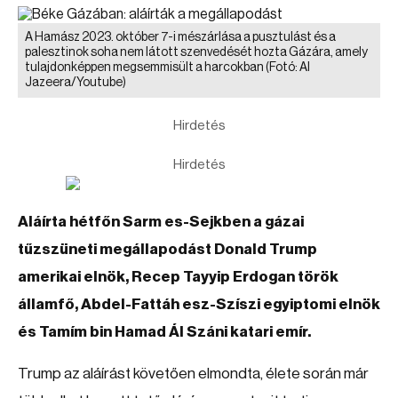
A Hamász 2023. október 7-i mészárlása a pusztulást és a
palesztinok soha nem látott szenvedését hozta Gázára, amely
tulajdonképpen megsemmisült a harcokban
(Fotó: Al
Jazeera/Youtube)
Hirdetés
Hirdetés
Aláírta hétfőn Sarm es-Sejkben a gázai
tűzszüneti megállapodást Donald Trump
amerikai elnök, Recep Tayyip Erdogan török
államfő, Abdel-Fattáh esz-Szíszi egyiptomi elnök
és Tamím bin Hamad Ál Száni katari emír.
Trump az aláírást követően elmondta, élete során már