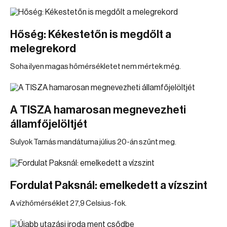
Hőség: Kékestetőn is megdőlt a
melegrekord
Soha ilyen magas hőmérsékletet nem mértek még.
A TISZA hamarosan megnevezheti
államfőjelöltjét
Sulyok Tamás mandátuma július 20-án szűnt meg.
Fordulat Paksnál: emelkedett a vízszint
A vízhőmérséklet 27,9 Celsius-fok.