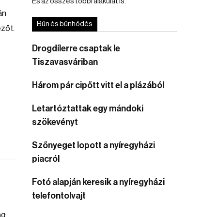
És az összes többi alakulat is.
án
Bűn és bűnhődés
ezőt.
Drogdílerre csaptak le
Tiszavasváriban
Három pár cipőtt vitt el a plázából
Letartóztattak egy mándoki
szökevényt
Szőnyeget lopott a nyíregyházi
piacról
Fotó alapján keresik a nyíregyházi
telefontolvajt