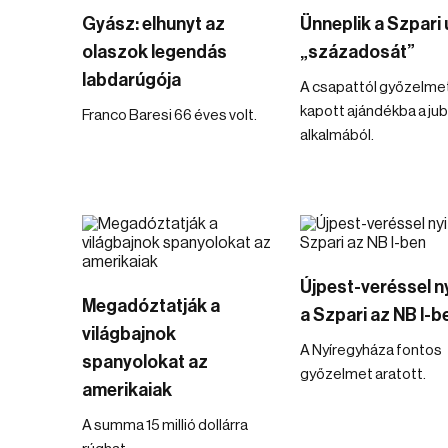
Gyász: elhunyt az
Ünneplik a Szpari 
olaszok legendás
„századosát”
labdarúgója
A csapattól győzelme
kapott ajándékba a ju
Franco Baresi 66 éves volt.
alkalmából.
Újpest-veréssel ny
Megadóztatják a
a Szpari az NB I-b
világbajnok
A Nyíregyháza fontos
spanyolokat az
győzelmet aratott.
amerikaiak
A summa 15 millió dollárra