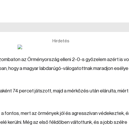
Hirdetés
 szombaton az Örményország elleni 2-0-s győzelem azért is vo
jában, hogy a magyar labdarúgó-válogatottnak maradjon esélye
ként 74 percet játszott, majd a mérkőzés után elárulta, miért
t a fontos, mert az örmények jól és agresszívan védekeztek, é
elé kerülni. Még az első félidőben váltottunk, és a jobb szélre