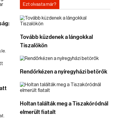
Ezt olvasta már?
ság:
Tovább küzdenek a lángokkal
Tiszalökön
le.
Rendőrkézen a nyíregyházi betörők
att
Holtan találták meg a Tiszakóródnál
elmerült fiatalt
t.