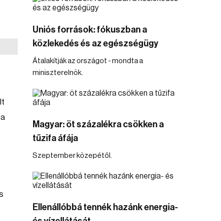
Uniós források: fókuszban a
közlekedés és az egészségügy
Átalakítják az országot - mondta a
miniszterelnök.
lt
 a
Magyar: öt százalékra csökken a
tűzifa áfája
Szeptember közepétől.
s
Ellenállóbbá tennék hazánk energia-