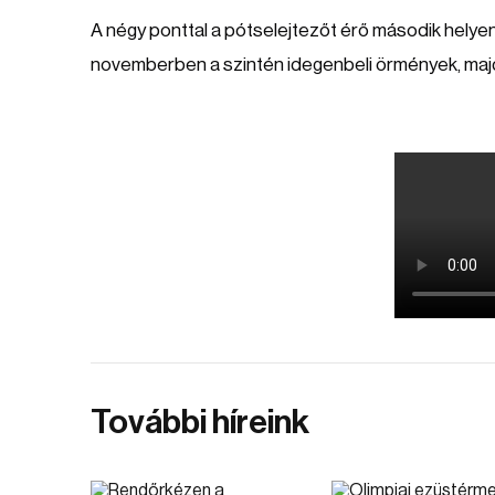
A négy ponttal a pótselejtezőt érő második helye
novemberben a szintén idegenbeli örmények, majd a
További híreink