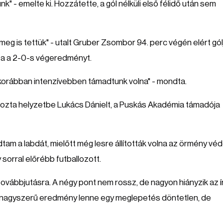
k" - emelte ki. Hozzátette, a gól nélküli első félidő után sem
meg is tettük" - utalt Gruber Zsombor 94. perc végén elért gól
tta a 2-0-s végeredményt.
már korábban intenzívebben támadtunk volna" - mondta.
hozta helyzetbe Lukács Dánielt, a Puskás Akadémia támadója
adtam a labdát, mielőtt még lesre állították volna az örmény véd
 sorral előrébb futballozott.
továbbjutásra. A négy pont nem rossz, de nagyon hiányzik az í
n nagyszerű eredmény lenne egy meglepetés döntetlen, de