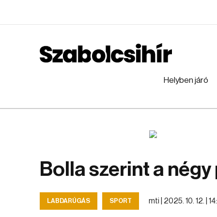
Helyben járó
Bolla szerint a négy
mti |
2025. 10. 12. | 1
LABDARÚGÁS
SPORT