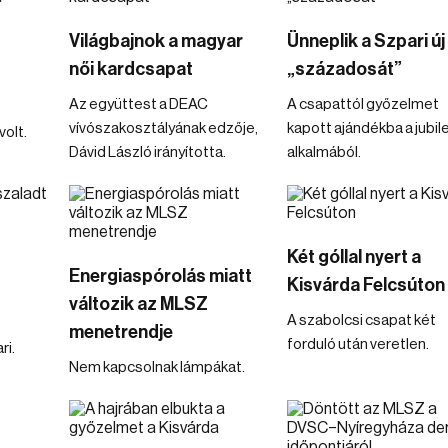
Világbajnok a magyar
Ünneplik a Szpari új
női kardcsapat
„századosát”
Az együttest a DEAC
A csapattól győzelmet
vívószakosztályának edzője,
kapott ajándékba a jubi
volt.
Dávid László irányította.
alkalmából.
Két góllal nyert a
Energiaspórolás miatt
Kisvárda Felcsúton
változik az MLSZ
A szabolcsi csapat két
menetrendje
forduló után veretlen.
ri.
Nem kapcsolnak lámpákat.