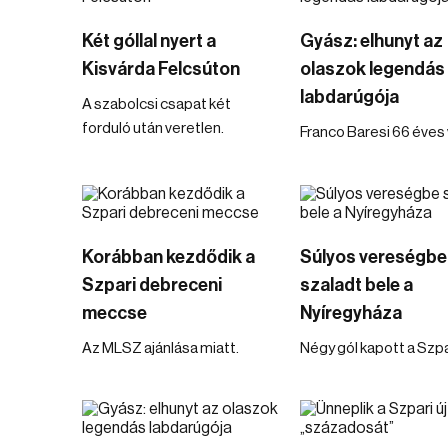
Két góllal nyert a
Gyász: elhunyt az
Kisvárda Felcsúton
olaszok legendás
labdarúgója
A szabolcsi csapat két
forduló után veretlen.
Franco Baresi 66 éves 
Korábban kezdődik a
Súlyos vereségbe
Szpari debreceni
szaladt bele a
meccse
Nyíregyháza
Az MLSZ ajánlása miatt.
Négy gól kapott a Szpa