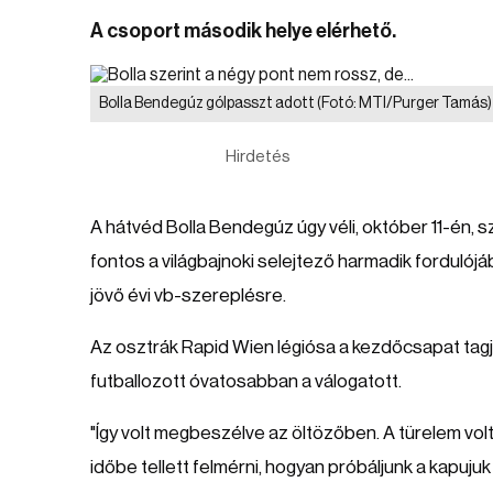
A csoport második helye elérhető.
Bolla Bendegúz gólpasszt adott
(Fotó: MTI/Purger Tamás)
Hirdetés
A hátvéd Bolla Bendegúz úgy véli, október 11-én,
fontos a világbajnoki selejtező harmadik forduló
jövő évi vb-szereplésre.
Az osztrák Rapid Wien légiósa a kezdőcsapat tagja
futballozott óvatosabban a válogatott.
"Így volt megbeszélve az öltözőben. A türelem vol
időbe tellett felmérni, hogyan próbáljunk a kapujuk 