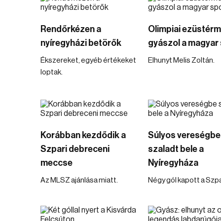
Rendőrkézen a
Olimpiai ezüstér
nyíregyházi betörők
gyászol a magyar 
Ékszereket, egyéb értékeket
Elhunyt Melis Zoltán.
loptak.
Korábban kezdődik a
Súlyos vereségbe
Szpari debreceni
szaladt bele a
meccse
Nyíregyháza
Az MLSZ ajánlása miatt.
Négy gól kapott a Szpa