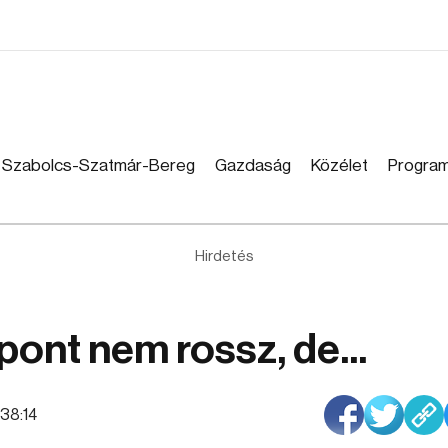
Szabolcs-Szatmár-Bereg
Gazdaság
Közélet
Progra
Hirdetés
 pont nem rossz, de...
4:38:14