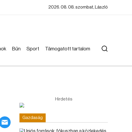
2026. 08. 08. szombat, László
mok
Bűn
Sport
Támogatott tartalom
Hirdetés
Gazdaság