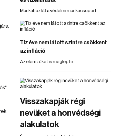
és vízellátását
Munkához lát a védelmi munkacsoport.
jára,
Tíz éve nem látott szintre csökkent
az infláció
Az elemzőket is meglepte.
ők" -
Visszakapják régi
rek
nevüket a honvédségi
alakulatok