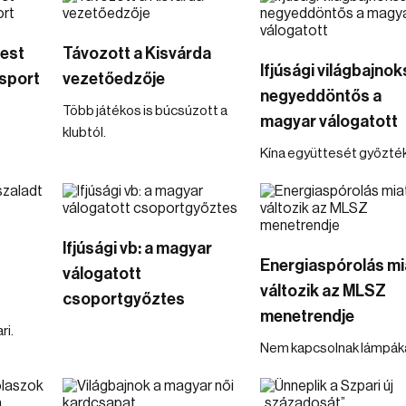
mest
Távozott a Kisvárda
Ifjúsági világbajnok
sport
vezetőedzője
negyeddöntős a
Több játékos is búcsúzott a
magyar válogatott
klubtól.
Kína együttesét győzték 
Ifjúsági vb: a magyar
Energiaspórolás mi
válogatott
változik az MLSZ
csoportgyőztes
menetrendje
ri.
Nem kapcsolnak lámpáka