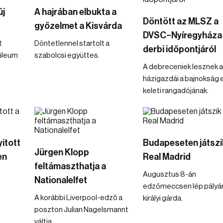
új
A hajrában elbukta a
Döntött az MLSZ a
győzelmet a Kisvárda
DVSC–Nyíregyháza
t
Döntetlennel startolt a
derbi időpontjáról
bileum
szabolcsi együttes.
A debreceniek lesznek a
házigazdái a bajnokság 
keleti rangadójának.
itott
Budapeseten játszi
Jürgen Klopp
en
Real Madrid
feltámaszthatja a
Augusztus 8-án
Nationalelfet
edzőmeccsen lép pályár
A korábbi Liverpool-edző a
királyi gárda.
poszton Julian Nagelsmannt
váltja.