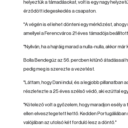
helyeztük a támadásokat, volt is egy nagy helyzetün
érződött idegeskedés a csapaton.
"A végén is el lehet dönteni egy mérkőzést, ahogy 
amellyel a Ferencváros 21 éves támadója beállíto
"Nyilván, ha a hajráig marad a nulla-nulla, akkor 
Bolla Bendegúz az 56. percben kitűnő átadással 
pedig meg is szerezte a vezetést.
"Láttam, hogy Dani indul, és a legjobb pillanatban 
részletezte a 25 éves szélső védő, aki ezúttal egy
"Kötelező volt a győzelem, hogy maradjon esély a 
ellen elvesztegetett kettő. Kedden Portugáliába
valójában az utolsó két forduló lesz a döntő."