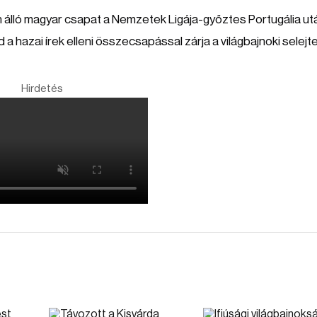
n álló magyar csapat a Nemzetek Ligája-győztes Portugália ut
 hazai írek elleni összecsapással zárja a világbajnoki selejt
Hirdetés