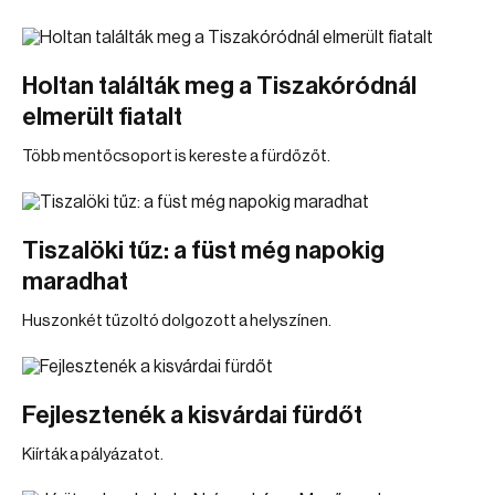
Holtan találták meg a Tiszakóródnál
elmerült fiatalt
Több mentőcsoport is kereste a fürdőzőt.
Tiszalöki tűz: a füst még napokig
maradhat
Huszonkét tűzoltó dolgozott a helyszínen.
Fejlesztenék a kisvárdai fürdőt
Kiírták a pályázatot.