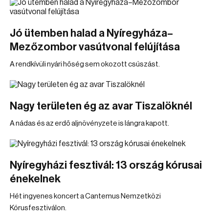
Jó ütemben halad a Nyíregyháza–
Mezőzombor vasútvonal felújítása
A rendkívüli nyári hőség sem okozott csúszást.
Nagy területen ég az avar Tiszalöknél
A nádas és az erdő aljnövényzete is lángra kapott.
Nyíregyházi fesztivál: 13 ország kórusai
énekelnek
Hét ingyenes koncert a Cantemus Nemzetközi
Kórusfesztiválon.