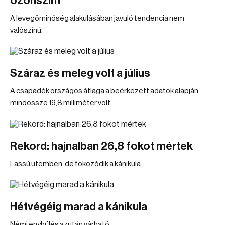
ózonszint
A levegőminőség alakulásában javuló tendencia nem
valószínű.
Száraz és meleg volt a július
A csapadék országos átlaga a beérkezett adatok alapján
mindössze 19,8 milliméter volt.
Rekord: hajnalban 26,8 fokot mértek
Lassú ütemben, de fokozódik a kánikula.
Hétvégéig marad a kánikula
Némi enyhülés azután várható.