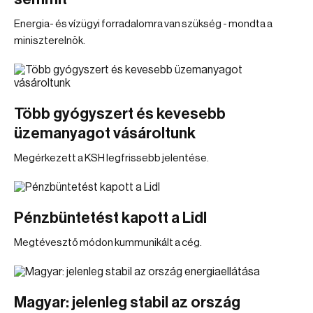
Energia- és vízügyi forradalomra van szükség - mondta a
miniszterelnök.
Több gyógyszert és kevesebb
üzemanyagot vásároltunk
Megérkezett a KSH legfrissebb jelentése.
Pénzbüntetést kapott a Lidl
Megtévesztő módon kummunikált a cég.
Magyar: jelenleg stabil az ország