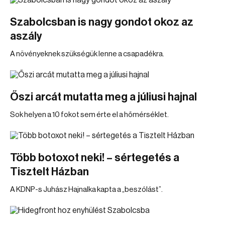
Szabolcsban is nagy gondot okoz az
aszály
A növényeknek szükségük lenne a csapadékra.
Őszi arcát mutatta meg a júliusi hajnal
Sok helyen a 10 fokot sem érte el a hőmérséklet.
Több botoxot neki! – sértegetés a
Tisztelt Házban
A KDNP-s Juhász Hajnalka kapta a „beszólást”.