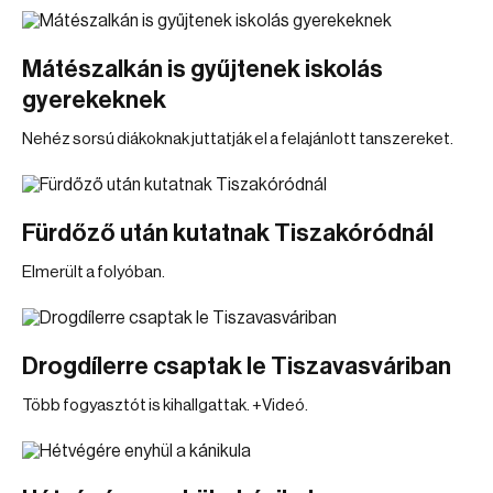
Mátészalkán is gyűjtenek iskolás
gyerekeknek
Nehéz sorsú diákoknak juttatják el a felajánlott tanszereket.
Fürdőző után kutatnak Tiszakóródnál
Elmerült a folyóban.
Drogdílerre csaptak le Tiszavasváriban
Több fogyasztót is kihallgattak. +Videó.