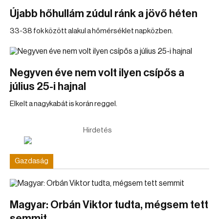
Újabb hőhullám zúdul ránk a jövő héten
33-38 fok között alakul a hőmérséklet napközben.
Negyven éve nem volt ilyen csípős a
július 25-i hajnal
Elkelt a nagykabát is korán reggel.
Hirdetés
Gazdaság
Magyar: Orbán Viktor tudta, mégsem tett
semmit