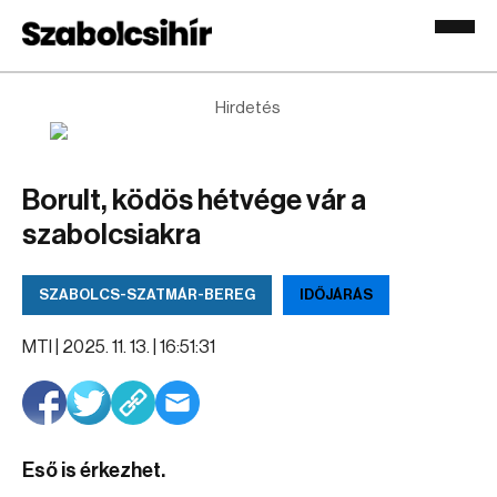
Hirdetés
Borult, ködös hétvége vár a
szabolcsiakra
SZABOLCS-SZATMÁR-BEREG
IDŐJÁRÁS
MTI |
2025. 11. 13. | 16:51:31
Eső is érkezhet.