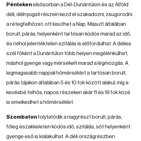
Pénteken
elsősorban a Dél-Dunántúlon és az Alföld
déli, délnyugati részein kezd el szakadozni, zsugorodni
a rétegfelhőzet, ott kisüthet a Nap. Másutt általában
borult, párás, helyenként tartósan ködös marad az idő,
és néhol jelentéktelen szitálás is előfordulhat. A délies
szél főként a Dunántúlon több helyen megélénkülhet,
máshol gyenge vagy mérsékelt marad a légmozgás. A
legmagasabb nappali hőmérséklet a tartósan borult,
párás tájakon általában 5 és 10 fok között alakul, míg a
kevésbé felhős, napos részeken akár 11 és 19 fok közé
is emelkedhet a hőmérséklet.
Szombaton
folytatódik a nagyrészt borult, párás,
főleg északkeleten ködös idő, szitálás, sőt helyenként
gyenge eső is kialakulhat. A déli országrészben