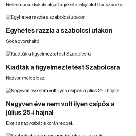
Nehéz sorsú diákoknak juttatják el a felajánlott tanszereket.
Egyhetes razzia a szabolcsi utakon
Sok a gyorshajtó.
Kiadták a figyelmeztetést Szabolcsra
Nagyon meleg lesz.
Negyven éve nem volt ilyen csípős a
július 25-i hajnal
Elkelt a nagykabát is korán reggel.