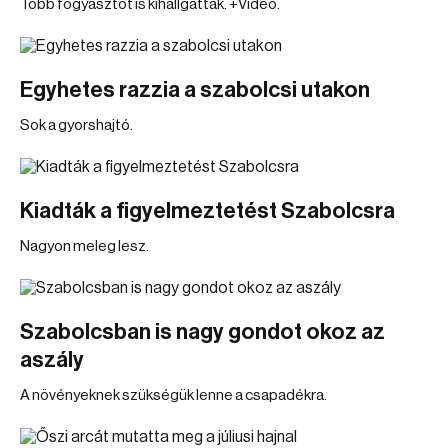
Több fogyasztót is kihallgattak. +Videó.
Egyhetes razzia a szabolcsi utakon
Sok a gyorshajtó.
Kiadták a figyelmeztetést Szabolcsra
Nagyon meleg lesz.
Szabolcsban is nagy gondot okoz az
aszály
A növényeknek szükségük lenne a csapadékra.