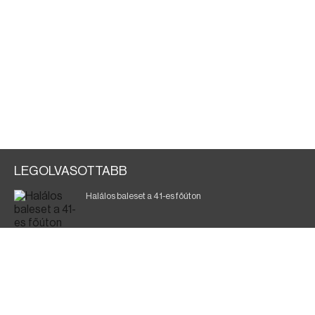
LEGOLVASOTTABB
Halálos baleset a 41-es főúton
Magyar Péter: ülésezett a Kormányzati Védelmi
Munkacsoport