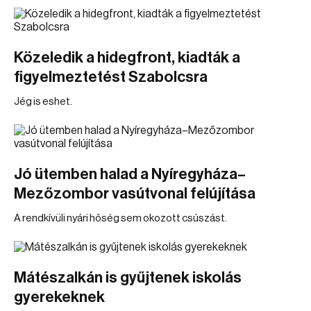
Közeledik a hidegfront, kiadták a
figyelmeztetést Szabolcsra
Jég is eshet.
Jó ütemben halad a Nyíregyháza–
Mezőzombor vasútvonal felújítása
A rendkívüli nyári hőség sem okozott csúszást.
Mátészalkán is gyűjtenek iskolás
gyerekeknek