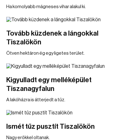
Ha komolyabb mágneses vihar alakul ki.
Tovább küzdenek a lángokkal
Tiszalökön
Ötven hektáron ég egy ligetes terület.
Kigyulladt egy melléképület
Tiszanagyfalun
A lakóházra is átterjedt a tűz.
Ismét tűz pusztít Tiszalökön
Nagy erőkkel oltanak.