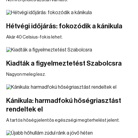
Hétvégi időjárás: fokozódik a kánikula
Akár 40 Celsius-fok is lehet.
Kiadták a figyelmeztetést Szabolcsra
Nagyon meleg lesz.
Kánikula: harmadfokú hőségriasztást
rendeltek el
A tartós hőség jelentős egészségi megterhelést jelent.