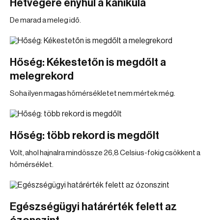
Hétvégére enyhül a kánikula
De marad a meleg idő.
Hőség: Kékestetőn is megdőlt a
melegrekord
Soha ilyen magas hőmérsékletet nem mértek még.
Hőség: több rekord is megdőlt
Volt, ahol hajnalra mindössze 26,8 Celsius-fokig csökkent a
hőmérséklet.
Egészségügyi határérték felett az