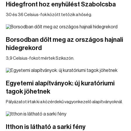
Hidegfront hoz enyhülést Szabolcsba
30 és 36 Celsius-fok között tetőzik a hőség.
Borsodban dőlt meg az országos hajnali
hidegrekord
3,9 Celsius-fokot mértek Szikszón.
Egyetemi alapítványok: új kuratóriumi
tagok jöhetnek
Pályázatot írtak ki a közérdekű vagyonkezelő alapítványoknál.
Itthon is látható a sarki fény