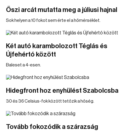
Őszi arcát mutatta meg a júliusi hajnal
Sok helyen a 10 fokot sem érte el a hőmérséklet.
Két autó karambolozott Téglás és
Újfehértó között
Baleset a 4-esen.
Hidegfront hoz enyhülést Szabolcsba
30 és 36 Celsius-fok között tetőzik a hőség.
Tovább fokozódik a szárazság