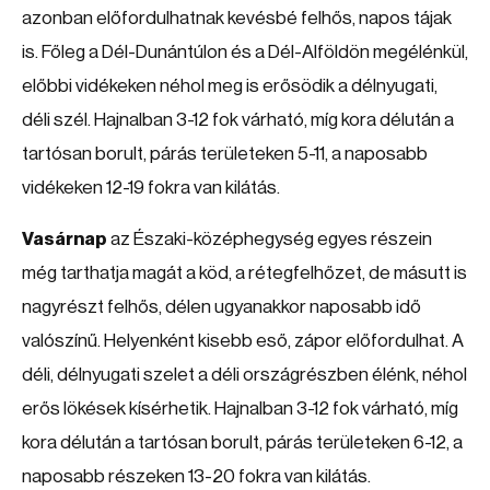
azonban előfordulhatnak kevésbé felhős, napos tájak
is. Főleg a Dél-Dunántúlon és a Dél-Alföldön megélénkül,
előbbi vidékeken néhol meg is erősödik a délnyugati,
déli szél. Hajnalban 3-12 fok várható, míg kora délután a
tartósan borult, párás területeken 5-11, a naposabb
vidékeken 12-19 fokra van kilátás.
Vasárnap
az Északi-középhegység egyes részein
még tarthatja magát a köd, a rétegfelhőzet, de másutt is
nagyrészt felhős, délen ugyanakkor naposabb idő
valószínű. Helyenként kisebb eső, zápor előfordulhat. A
déli, délnyugati szelet a déli országrészben élénk, néhol
erős lökések kísérhetik. Hajnalban 3-12 fok várható, míg
kora délután a tartósan borult, párás területeken 6-12, a
naposabb részeken 13-20 fokra van kilátás.