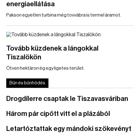
energiaellátása
Pakson egyetlen turbina még tovvábra is termel áramot.
Tovább küzdenek a lángokkal
Tiszalökön
Ötven hektáron ég egy ligetes terület.
Bűn és bűnhődés
Drogdílerre csaptak le Tiszavasváriban
Három pár cipőtt vitt el a plázából
Letartóztattak egy mándoki szökevényt