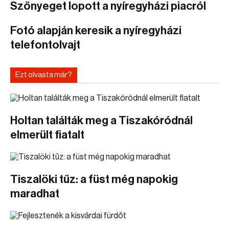
Szőnyeget lopott a nyíregyházi piacról
Fotó alapján keresik a nyíregyházi
telefontolvajt
Ezt olvasta már?
Holtan találták meg a Tiszakóródnál
elmerült fiatalt
Tiszalöki tűz: a füst még napokig
maradhat