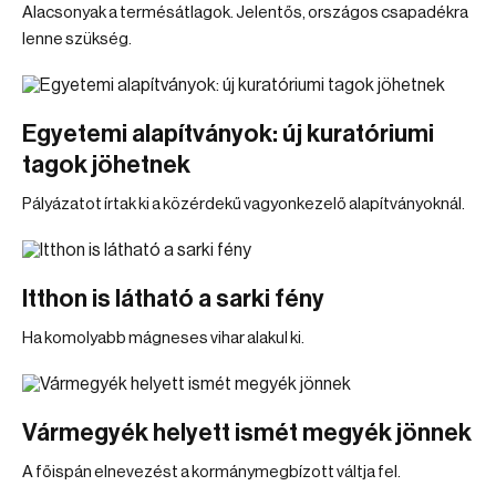
Alacsonyak a termésátlagok. Jelentős, országos csapadékra
lenne szükség.
Egyetemi alapítványok: új kuratóriumi
tagok jöhetnek
Pályázatot írtak ki a közérdekű vagyonkezelő alapítványoknál.
Itthon is látható a sarki fény
Ha komolyabb mágneses vihar alakul ki.
Vármegyék helyett ismét megyék jönnek
A főispán elnevezést a kormánymegbízott váltja fel.