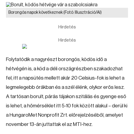
Borongós napok következnek
(Fotó: Illusztráció/AI)
Hirdetés
Hirdetés
Folytatódik a nagyrészt borongós, ködös idő a
hétvégén is, a köd a déli országrészben szakadozhat
fel, itt a napsütés mellett akár 20 Celsius-fok is lehet a
legmelegebb órákban és a szél élénk, olykor erős lesz.
A tartósan borult, párás tájakon szitálás és gyenge eső
is lehet, a hőmérséklet itt 5-10 fok között alakul – derül ki
a HungaroMet Nonprofit Zrt. előrejelzéséből, amelyet
november 13-án juttattak el az MTI-hez.