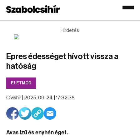
Hirdetés
Epres édességet hívott vissza a
hatóság
ÉLETMÓD
Cívishír |
2025. 09. 24. | 17:32:38
Avas ízű és enyhén éget.