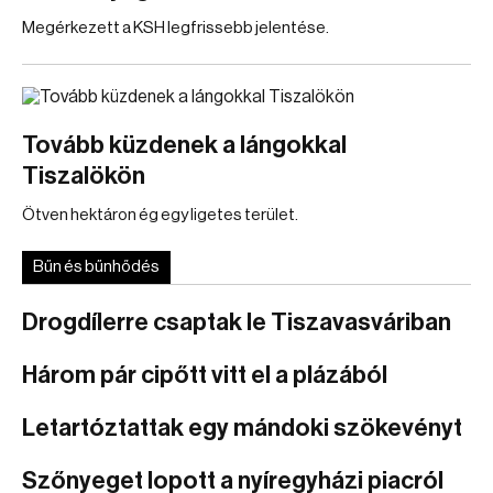
Megérkezett a KSH legfrissebb jelentése.
Tovább küzdenek a lángokkal
Tiszalökön
Ötven hektáron ég egy ligetes terület.
Bűn és bűnhődés
Drogdílerre csaptak le Tiszavasváriban
Három pár cipőtt vitt el a plázából
Letartóztattak egy mándoki szökevényt
Szőnyeget lopott a nyíregyházi piacról