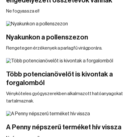
engedélyezett összetevők vannak
Ne fogyassza el!
Nyakunkon a pollenszezon
Rengetegen érzékenyek a parlagfű virágporára.
Több potencianövelőt is kivontak a
forgalomból
Vényköteles gyógyszerekben alkalmazott hatóanyagokat
tartalmaznak.
A Penny népszerű terméket hív vissza