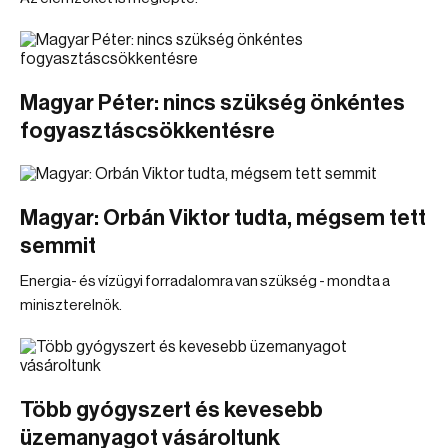
Magyar Péter: nincs szükség önkéntes
fogyasztáscsökkentésre
Magyar: Orbán Viktor tudta, mégsem tett
semmit
Energia- és vízügyi forradalomra van szükség - mondta a
miniszterelnök.
Több gyógyszert és kevesebb
üzemanyagot vásároltunk