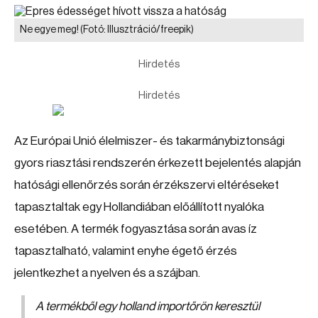
Ne egye meg!
(Fotó: Illusztráció/freepik)
Hirdetés
Hirdetés
Az Európai Unió élelmiszer- és takarmánybiztonsági
gyors riasztási rendszerén érkezett bejelentés alapján
hatósági ellenőrzés során érzékszervi eltéréseket
tapasztaltak egy Hollandiában előállított nyalóka
esetében. A termék fogyasztása során avas íz
tapasztalható, valamint enyhe égető érzés
jelentkezhet a nyelven és a szájban.
A termékből egy holland importőrön keresztül