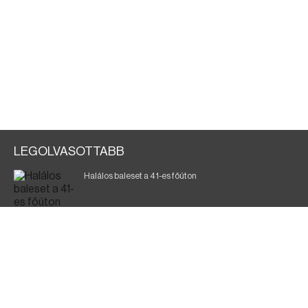
LEGOLVASOTTABB
Halálos baleset a 41-es főúton
Magyar Péter: ülésezett a Kormányzati Védelmi
Munkacsoport
A vasúti teherszállítást korlátozzák