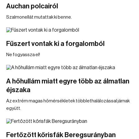
Auchan polcairól
Szalmonellát mutattak ki benne.
Fűszert vontak ki a forgalomból
Ne fogyassza el!
A hőhullám miatt egyre több az álmatlan
éjszaka
Az extrém magas hőmérsékletek többlethalálozással járnak
együtt.
Fertőzött kőrisfák Beregsurányban