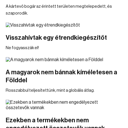
A kártevő bogár az érintett területen megtelepedett, és
szaporodik.
Visszahívtak egy étrendkiegészítőt
Ne fogyasszák el!
A magyarok nem bánnak kíméletesen a
Földdel
Rosszabbul teljesítettünk, mint a globális átlag.
Ezekben a termékekben nem