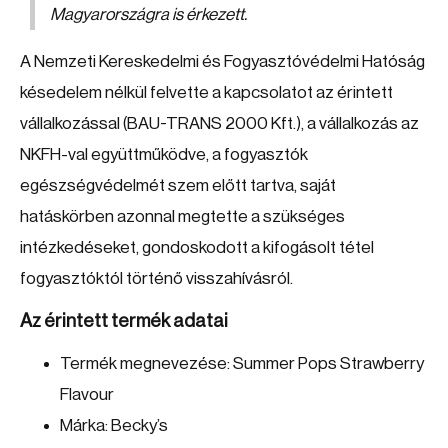
Magyarországra is érkezett.
A Nemzeti Kereskedelmi és Fogyasztóvédelmi Hatóság
késedelem nélkül felvette a kapcsolatot az érintett
vállalkozással (BAU-TRANS 2000 Kft.), a vállalkozás az
NKFH-val együttműködve, a fogyasztók
egészségvédelmét szem előtt tartva, saját
hatáskörben azonnal megtette a szükséges
intézkedéseket, gondoskodott a kifogásolt tétel
fogyasztóktól történő visszahívásról.
Az érintett termék adatai
Termék megnevezése: Summer Pops Strawberry
Flavour
Márka: Becky’s