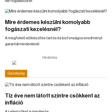
Ne fogyassza el!
Mire érdemes készülni komolyabb
fogászati kezelésnél?
A megfelelő előkészítés tartós és biztonságos eredményt
garantál mindenkinél.
Hirdetés
Gazdaság
Tíz éve nem látott szintre csökkent az
infláció
Az elemzőket is meglepte.