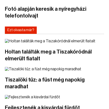
Fotó alapján keresik a nyíregyházi
telefontolvajt
Ezt olvasta már?
Holtan találták meg a Tiszakóródnál
elmerült fiatalt
Tiszalöki tűz: a füst még napokig
maradhat
Fejlesztenék a kisvárdai fürdőt