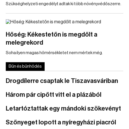
Szükséghelyzeti engedélyt adtak ki több növényvédőszerre.
Hőség: Kékestetőn is megdőlt a
melegrekord
Soha ilyen magas hőmérsékletet nem mértek még.
Bűn és bűnhődés
Drogdílerre csaptak le Tiszavasváriban
Három pár cipőtt vitt el a plázából
Letartóztattak egy mándoki szökevényt
Szőnyeget lopott a nyíregyházi piacról