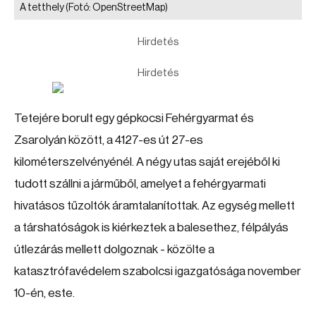
A tetthely
(Fotó: OpenStreetMap)
Hirdetés
Hirdetés
Tetejére borult egy gépkocsi Fehérgyarmat és
Zsarolyán között, a 4127-es út 27-es
kilométerszelvényénél. A négy utas saját erejéből ki
tudott szállni a járműből, amelyet a fehérgyarmati
hivatásos tűzoltók áramtalanítottak. Az egység mellett
a társhatóságok is kiérkeztek a balesethez, félpályás
útlezárás mellett dolgoznak - közölte a
katasztrófavédelem szabolcsi igazgatósága november
10-én, este.