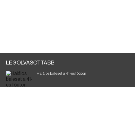
LEGOLVASOTTABB
Halálos baleset a 41-es főúton
Gyász: elhunyt az olaszok legendás labdarúgója
Magyar Péter: ülésezett a Kormányzati Védelmi
Munkacsoport