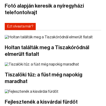
Fotó alapján keresik a nyíregyházi
telefontolvajt
Ezt olvasta már?
Holtan találták meg a Tiszakóródnál
elmerült fiatalt
Tiszalöki tűz: a füst még napokig
maradhat
Fejlesztenék a kisvárdai fürdőt