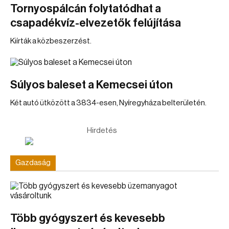
Tornyospálcán folytatódhat a
csapadékvíz-elvezetők felújítása
Kiírták a közbeszerzést.
Súlyos baleset a Kemecsei úton
Két autó ütközött a 3834-esen, Nyíregyháza belterületén.
Hirdetés
Gazdaság
Több gyógyszert és kevesebb