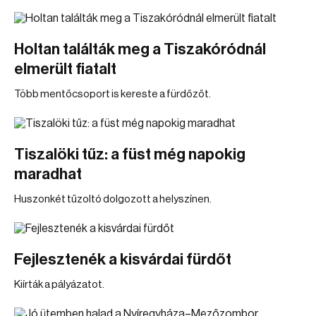
Holtan találták meg a Tiszakóródnál
elmerült fiatalt
Több mentőcsoport is kereste a fürdőzőt.
Tiszalöki tűz: a füst még napokig
maradhat
Huszonkét tűzoltó dolgozott a helyszínen.
Fejlesztenék a kisvárdai fürdőt
Kiírták a pályázatot.