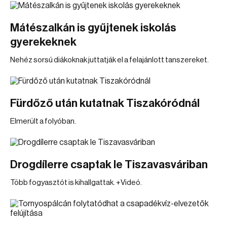
Mátészalkán is gyűjtenek iskolás
gyerekeknek
Nehéz sorsú diákoknak juttatják el a felajánlott tanszereket.
Fürdőző után kutatnak Tiszakóródnál
Elmerült a folyóban.
Drogdílerre csaptak le Tiszavasváriban
Több fogyasztót is kihallgattak. +Videó.