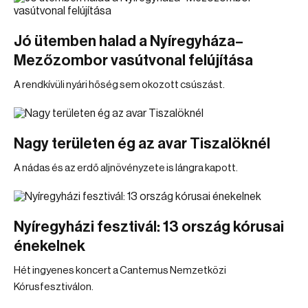
Jó ütemben halad a Nyíregyháza–
Mezőzombor vasútvonal felújítása
A rendkívüli nyári hőség sem okozott csúszást.
Nagy területen ég az avar Tiszalöknél
A nádas és az erdő aljnövényzete is lángra kapott.
Nyíregyházi fesztivál: 13 ország kórusai
énekelnek
Hét ingyenes koncert a Cantemus Nemzetközi
Kórusfesztiválon.