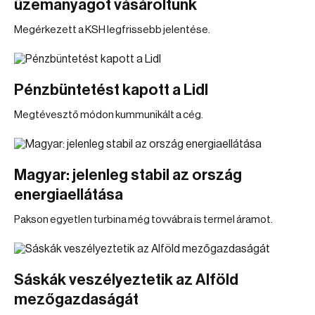
üzemanyagot vásároltunk
Megérkezett a KSH legfrissebb jelentése.
Pénzbüntetést kapott a Lidl
Megtévesztő módon kummunikált a cég.
Magyar: jelenleg stabil az ország
energiaellátása
Pakson egyetlen turbina még tovvábra is termel áramot.
Sáskák veszélyeztetik az Alföld
mezőgazdaságát