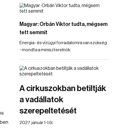
Magyar: Orbán Viktor tudta, mégsem
tett semmit
Energia- és vízügyi forradalomra van szükség
- mondta a miniszterelnök.
A cirkuszokban betiltják
a vadállatok
szerepeltetését
és
kben
2027. január 1-től.