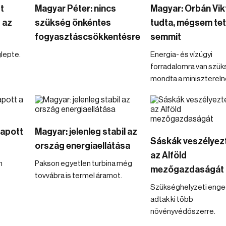
t
Magyar Péter: nincs
Magyar: Orbán Vik
 az
szükség önkéntes
tudta, mégsem tet
fogyasztáscsökkentésre
semmit
lepte.
Energia- és vízügyi
forradalomra van szük
mondta a minisztereln
kapott
Magyar: jelenleg stabil az
Sáskák veszélyezt
ország energiaellátása
az Alföld
n
Pakson egyetlen turbina még
mezőgazdaságát
tovvábra is termel áramot.
Szükséghelyzeti enge
adtak ki több
növényvédőszerre.