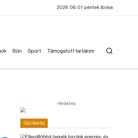
2026. 08. 07. péntek, Ibolya
mok
Bűn
Sport
Támogatott tartalom
Hirdetés
Gazdaság