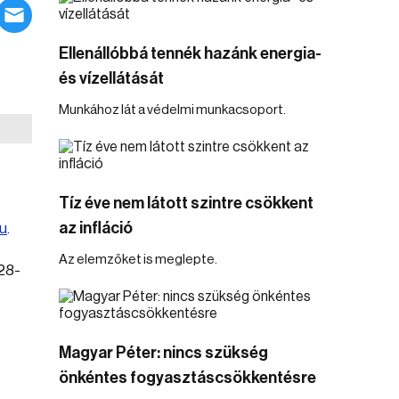
Ellenállóbbá tennék hazánk energia-
és vízellátását
Munkához lát a védelmi munkacsoport.
Tíz éve nem látott szintre csökkent
az infláció
u
.
Az elemzőket is meglepte.
 28-
Magyar Péter: nincs szükség
önkéntes fogyasztáscsökkentésre