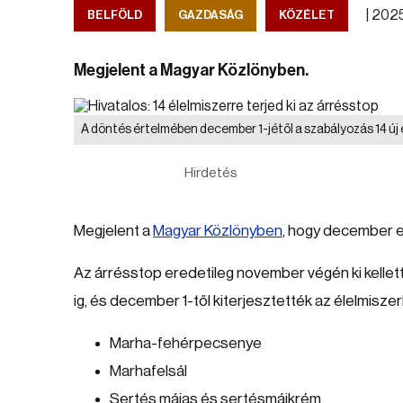
|
2025.
BELFÖLD
GAZDASÁG
KÖZÉLET
Megjelent a Magyar Közlönyben.
A döntés értelmében december 1-jétől a szabályozás 14 új é
Hirdetés
Megjelent a
Magyar Közlönyben
, hogy december el
Az árrésstop eredetileg november végén ki kellet
ig, és december 1-től kiterjesztették az élelmiszerl
Marha-fehérpecsenye
Marhafelsál
Sertés májas és sertésmájkrém