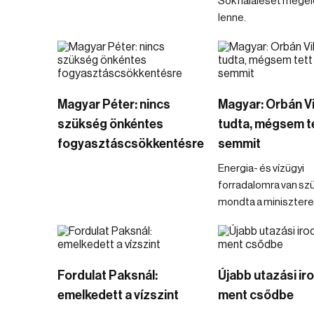
Sok haláleset mege
lenne.
Magyar Péter: nincs
Magyar: Orbán V
szükség önkéntes
tudta, mégsem t
fogyasztáscsökkentésre
semmit
Energia- és vízügyi
forradalomra van sz
mondta a minisztere
Fordulat Paksnál:
Újabb utazási ir
emelkedett a vízszint
ment csődbe