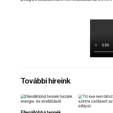
További híreink
Ellenállóbbá tennék