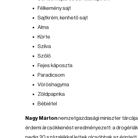
Félkemény sajt
Sajtkrém, kenhető sajt
Alma
Körte
Szilva
Szőlő
Fejes káposzta
Paradicsom
Vöröshagyma
Zöldpaprika
Bébiétel
Nagy Márton
nemzetgazdasági miniszter tárcája 
érdemi árcsökkenést eredményezett: a drogériákb
pedig 20 százalékkal lettek olcsóbbak az érintett