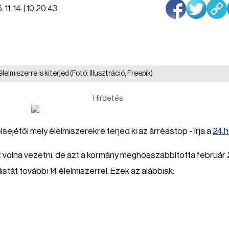
 11. 14. | 10:20:43
lelmiszerre is kiterjed
(Fotó: Illusztráció, Freepik)
Hirdetés
sejétől mely élelmiszerekre terjed ki az árrésstop - írja a
24.h
t volna vezetni, de azt a kormány meghosszabbította február
istát további 14 élelmiszerrel. Ezek az alábbiak: