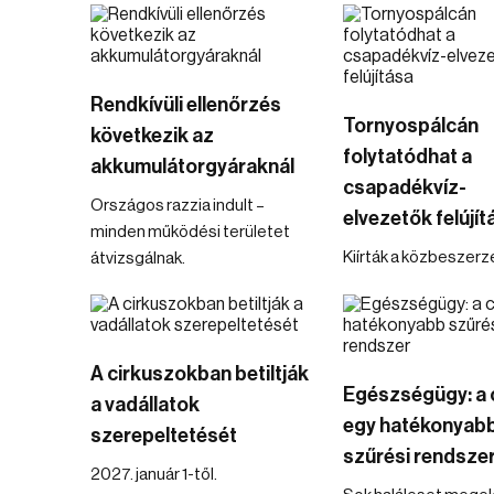
Rendkívüli ellenőrzés
Tornyospálcán
következik az
folytatódhat a
akkumulátorgyáraknál
csapadékvíz-
Országos razzia indult –
elvezetők felújít
minden működési területet
Kiírták a közbeszerz
átvizsgálnak.
A cirkuszokban betiltják
Egészségügy: a 
a vadállatok
egy hatékonyab
szerepeltetését
szűrési rendsze
2027. január 1-től.