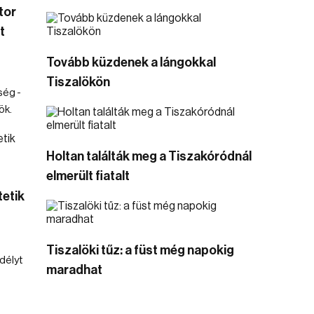
tor
t
Tovább küzdenek a lángokkal
Tiszalökön
ség -
ök.
Holtan találták meg a Tiszakóródnál
elmerült fiatalt
etik
Tiszalöki tűz: a füst még napokig
délyt
maradhat