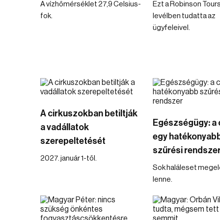
A vízhőmérséklet 27,9 Celsius-
Ezt a Robinson Tour
fok.
levélben tudatta az
ügyfeleivel.
A cirkuszokban betiltják
Egészségügy: a 
a vadállatok
egy hatékonyab
szerepeltetését
szűrési rendsze
2027. január 1-től.
Sok haláleset mege
lenne.