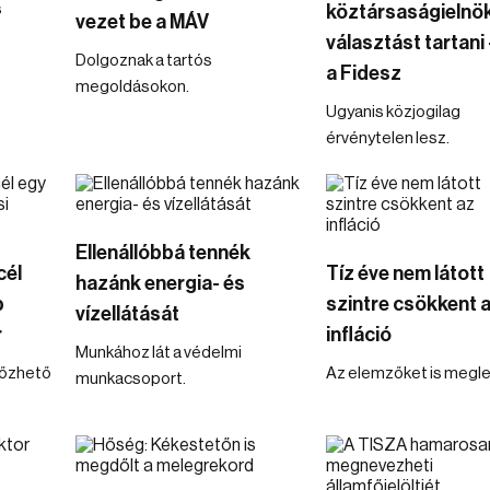
s
köztársaságielnö
vezet be a MÁV
választást tartani 
Dolgoznak a tartós
a Fidesz
megoldásokon.
Ugyanis közjogilag
érvénytelen lesz.
Ellenállóbbá tennék
cél
Tíz éve nem látott
hazánk energia- és
b
szintre csökkent 
vízellátását
r
infláció
Munkához lát a védelmi
lőzhető
Az elemzőket is megle
munkacsoport.