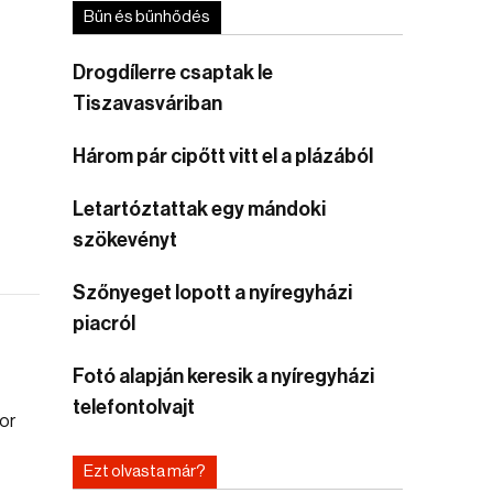
Bűn és bűnhődés
Drogdílerre csaptak le
Tiszavasváriban
Három pár cipőtt vitt el a plázából
Letartóztattak egy mándoki
szökevényt
Szőnyeget lopott a nyíregyházi
piacról
Fotó alapján keresik a nyíregyházi
telefontolvajt
Ezt olvasta már?