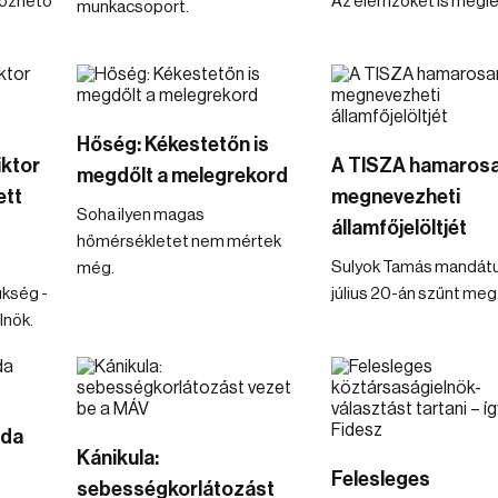
lőzhető
Az elemzőket is megle
munkacsoport.
Hőség: Kékestetőn is
iktor
A TISZA hamaros
megdőlt a melegrekord
ett
megnevezheti
Soha ilyen magas
államfőjelöltjét
hőmérsékletet nem mértek
Sulyok Tamás mandá
még.
ükség -
július 20-án szűnt meg
lnök.
oda
Kánikula:
Felesleges
sebességkorlátozást