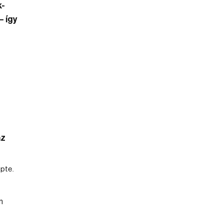
k-
– így
az
pte.