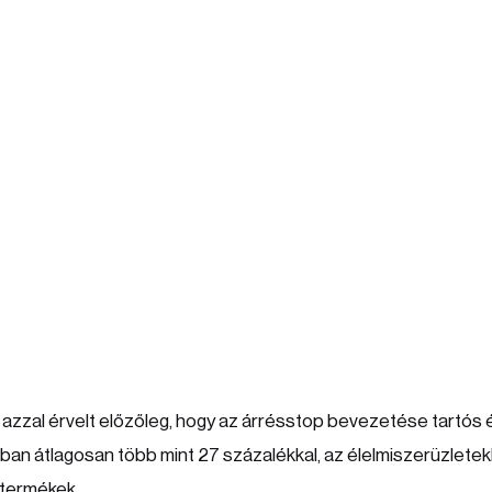
azzal érvelt előzőleg, hogy az árrésstop bevezetése tartós 
an átlagosan több mint 27 százalékkal, az élelmiszerüzlete
 termékek.