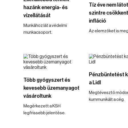
Tíz éve nem látot
hazánk energia- és
szintre csökkent
vízellátását
infláció
Munkához lát a védelmi
Az elemzőket is meg
munkacsoport.
Pénzbüntetést 
Több gyógyszert és
a Lidl
kevesebb üzemanyagot
Megtévesztő módo
vásároltunk
kummunikált a cég.
Megérkezett a KSH
legfrissebb jelentése.