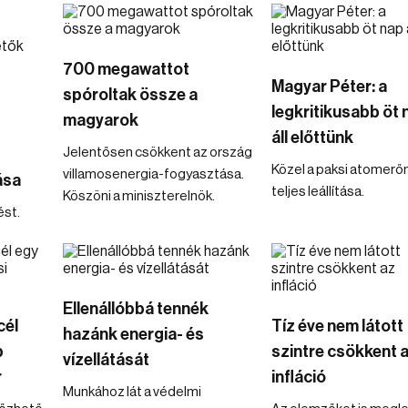
700 megawattot
Magyar Péter: a
spóroltak össze a
legkritikusabb öt 
magyarok
áll előttünk
Jelentősen csökkent az ország
Közel a paksi atomer
villamosenergia-fogyasztása.
ása
teljes leállítása.
Köszöni a miniszterelnök.
ést.
Ellenállóbbá tennék
cél
Tíz éve nem látott
hazánk energia- és
b
szintre csökkent 
vízellátását
r
infláció
Munkához lát a védelmi