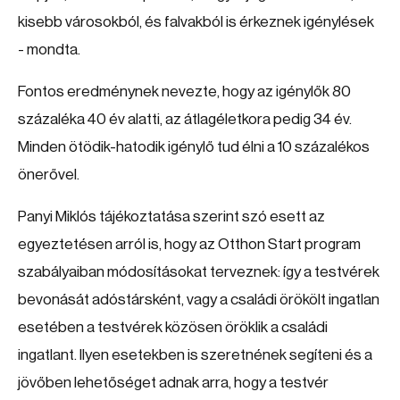
kisebb városokból, és falvakból is érkeznek igénylések
- mondta.
Fontos eredménynek nevezte, hogy az igénylők 80
százaléka 40 év alatti, az átlagéletkora pedig 34 év.
Minden ötödik-hatodik igénylő tud élni a 10 százalékos
önerővel.
Panyi Miklós tájékoztatása szerint szó esett az
egyeztetésen arról is, hogy az Otthon Start program
szabályaiban módosításokat terveznek: így a testvérek
bevonását adóstársként, vagy a családi örökölt ingatlan
esetében a testvérek közösen öröklik a családi
ingatlant. Ilyen esetekben is szeretnének segíteni és a
jövőben lehetőséget adnak arra, hogy a testvér