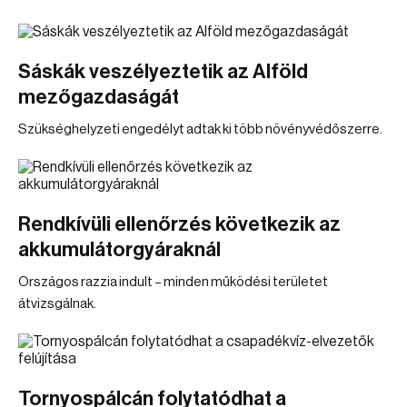
Sáskák veszélyeztetik az Alföld
mezőgazdaságát
Szükséghelyzeti engedélyt adtak ki több növényvédőszerre.
Rendkívüli ellenőrzés következik az
akkumulátorgyáraknál
Országos razzia indult – minden működési területet
átvizsgálnak.
Tornyospálcán folytatódhat a