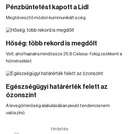
Pénzbüntetést kapott a Lidl
Megtévesztő módon kummunikált a cég.
Hőség: több rekord is megdőlt
Volt, ahol hajnalra mindössze 26,8 Celsius-fokig csökkent a
hőmérséklet.
Egészségügyi határérték felett az
ózonszint
A levegőminőség alakulásában javuló tendencia nem
valószínű.
Hirdetés