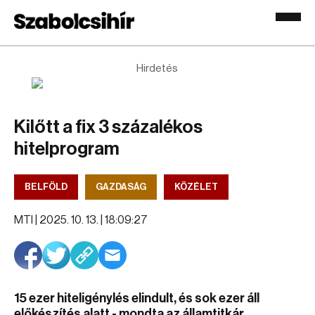
Hirdetés
Kilőtt a fix 3 százalékos
hitelprogram
BELFÖLD
GAZDASÁG
KÖZÉLET
MTI |
2025. 10. 13. | 18:09:27
15 ezer hiteligénylés elindult, és sok ezer áll
előkészítés alatt - mondta az államtitkár.