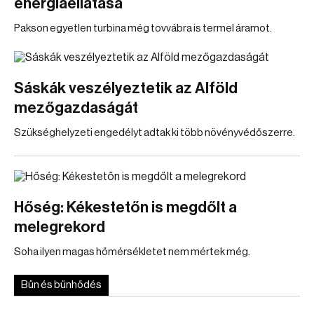
energiaellátása
Pakson egyetlen turbina még tovvábra is termel áramot.
Sáskák veszélyeztetik az Alföld
mezőgazdaságát
Szükséghelyzeti engedélyt adtak ki több növényvédőszerre.
Hőség: Kékestetőn is megdőlt a
melegrekord
Soha ilyen magas hőmérsékletet nem mértek még.
Bűn és bűnhődés