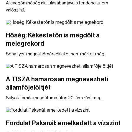
A levegőminőség alakulásában javuló tendencia nem
valószínű.
Hőség: Kékestetőn is megdőlt a
melegrekord
Soha ilyen magas hőmérsékletet nem mértek még.
A TISZA hamarosan megnevezheti
államfőjelöltjét
Sulyok Tamás mandátuma július 20-án szűnt meg.
Fordulat Paksnál: emelkedett a vízszint