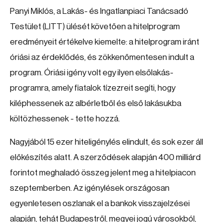
Panyi Miklós, a Lakás- és Ingatlanpiaci Tanácsadó
Testület (LITT) ülését követően a hitelprogram
eredményeit értékelve kiemelte: a hitelprogram iránt
óriási az érdeklődés, és zökkenőmentesen indult a
program. Óriási igény volt egy ilyen elsőlakás-
programra, amely fiatalok tízezreit segíti, hogy
kiléphessenek az albérletből és első lakásukba
költözhessenek - tette hozzá.
Nagyjából 15 ezer hiteligénylés elindult, és sok ezer áll
előkészítés alatt. A szerződések alapján 400 milliárd
forintot meghaladó összeg jelent meg a hitelpiacon
szeptemberben. Az igénylések országosan
egyenletesen oszlanak el a bankok visszajelzései
alapján, tehát Budapestről, megyei jogú városokból,