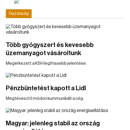
Gazdaság
Több gyógyszert és kevesebb
üzemanyagot vásároltunk
Megérkezett a KSH legfrissebb jelentése.
Pénzbüntetést kapott a Lidl
Megtévesztő módon kummunikált a cég.
Magyar: jelenleg stabil az ország