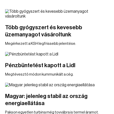
Több gyógyszert és kevesebb
üzemanyagot vásároltunk
Megérkezett a KSH legfrissebb jelentése.
Pénzbüntetést kapott a Lidl
Megtévesztő módon kummunikált a cég.
Magyar: jelenleg stabil az ország
energiaellátása
Pakson egyetlen turbina még tovvábra is termel áramot.