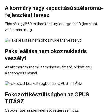
A kormány nagy kapacitású szélerőmű-
fejlesztést tervez
Először egy 868 milliárd forintnyi energetikai fejlesztést
valósítanak meg.
Paks leállása nem okoz nukleáris
veszélyt
Az atomerőmű nem üzemelhet a várható, példátlanul
alacsony vízállásnál.
Fokozott készültségben az OPUS
TITÁSZ
Csökkentse mindenki lehetőségei szerint az