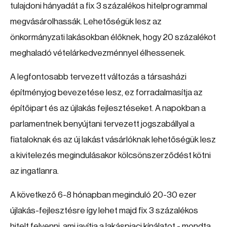
tulajdoni hányadát a fix 3 százalékos hitelprogrammal
megvásárolhassák. Lehetőségük lesz az
önkormányzati lakásokban élőknek, hogy 20 százalékot
meghaladó vételárkedvezménnyel élhessenek.
A legfontosabb tervezett változás a társasházi
építményjog bevezetése lesz, ez forradalmasítja az
építőipart és az újlakás fejlesztéseket. A napokban a
parlamentnek benyújtani tervezett jogszabállyal a
fiataloknak és az új lakást vásárlóknak lehetőségük lesz
a kivitelezés megindulásakor kölcsönszerződést kötni
az ingatlanra.
A következő 6-8 hónapban meginduló 20-30 ezer
újlakás-fejlesztésre így lehet majd fix 3 százalékos
hitelt felvenni, ami javítja a lakáspiaci kínálatot - mondta.