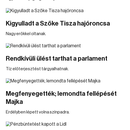
Kigyulladt a Szőke Tisza hajóroncsa
Nagy erőkkel oltanak.
Rendkívüli ülést tarthat a parlament
Tíz előterjesztést tárgyalhatnak.
Megfenyegették; lemondta fellépését
Majka
Erdélyben lépett volna színpadra.