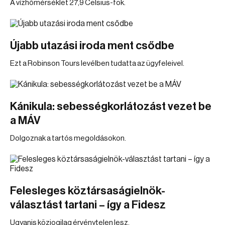
A vízhőmérséklet 27,9 Celsius-fok.
Újabb utazási iroda ment csődbe
Ezt a Robinson Tours levélben tudatta az ügyfeleivel.
Kánikula: sebességkorlátozást vezet be
a MÁV
Dolgoznak a tartós megoldásokon.
Felesleges köztársaságielnök-
választást tartani – így a Fidesz
Ugyanis közjogilag érvénytelen lesz.