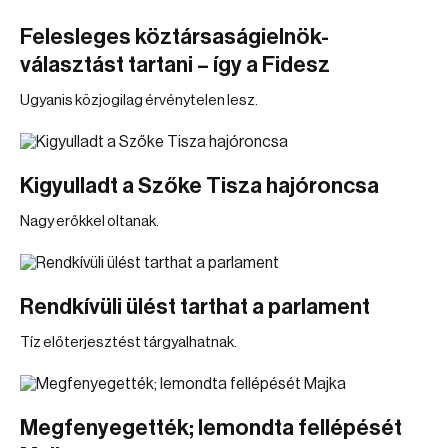
Felesleges köztársaságielnök-
választást tartani – így a Fidesz
Ugyanis közjogilag érvénytelen lesz.
Kigyulladt a Szőke Tisza hajóroncsa
Nagy erőkkel oltanak.
Rendkívüli ülést tarthat a parlament
Tíz előterjesztést tárgyalhatnak.
Megfenyegették; lemondta fellépését