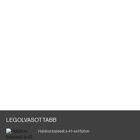
LEGOLVASOTTABB
Halálos baleset a 41-es főúton