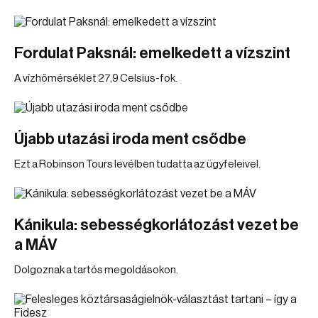
Fordulat Paksnál: emelkedett a vízszint
A vízhőmérséklet 27,9 Celsius-fok.
Újabb utazási iroda ment csődbe
Ezt a Robinson Tours levélben tudatta az ügyfeleivel.
Kánikula: sebességkorlátozást vezet be
a MÁV
Dolgoznak a tartós megoldásokon.