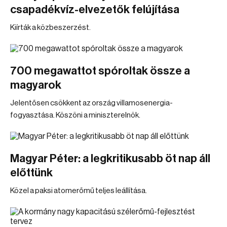
csapadékvíz-elvezetők felújítása
Kiírták a közbeszerzést.
700 megawattot spóroltak össze a
magyarok
Jelentősen csökkent az ország villamosenergia-
fogyasztása. Köszöni a miniszterelnök.
Magyar Péter: a legkritikusabb öt nap áll
előttünk
Közel a paksi atomerőmű teljes leállítása.