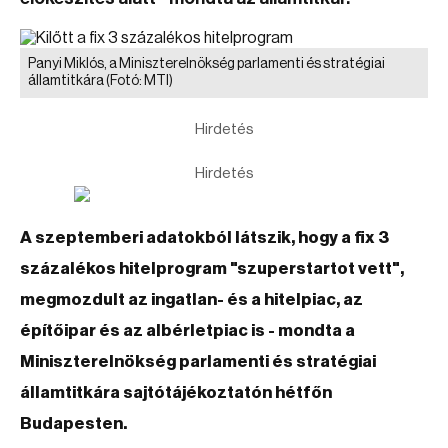
Panyi Miklós, a Miniszterelnökség parlamenti és stratégiai
államtitkára
(Fotó: MTI)
Hirdetés
Hirdetés
A szeptemberi adatokból látszik, hogy a fix 3
százalékos hitelprogram "szuperstartot vett",
megmozdult az ingatlan- és a hitelpiac, az
építőipar és az albérletpiac is - mondta a
Miniszterelnökség parlamenti és stratégiai
államtitkára sajtótájékoztatón hétfőn
Budapesten.