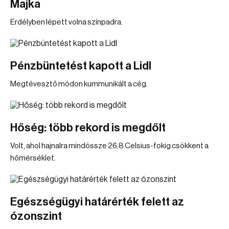
Majka
Erdélyben lépett volna színpadra.
Pénzbüntetést kapott a Lidl
Megtévesztő módon kummunikált a cég.
Hőség: több rekord is megdőlt
Volt, ahol hajnalra mindössze 26,8 Celsius-fokig csökkent a
hőmérséklet.
Egészségügyi határérték felett az
ózonszint