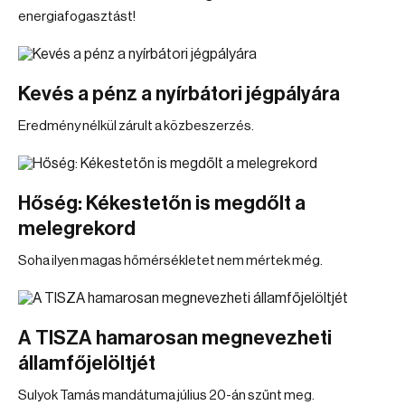
energiafogasztást!
Kevés a pénz a nyírbátori jégpályára
Eredmény nélkül zárult a közbeszerzés.
Hőség: Kékestetőn is megdőlt a
melegrekord
Soha ilyen magas hőmérsékletet nem mértek még.
A TISZA hamarosan megnevezheti
államfőjelöltjét
Sulyok Tamás mandátuma július 20-án szűnt meg.