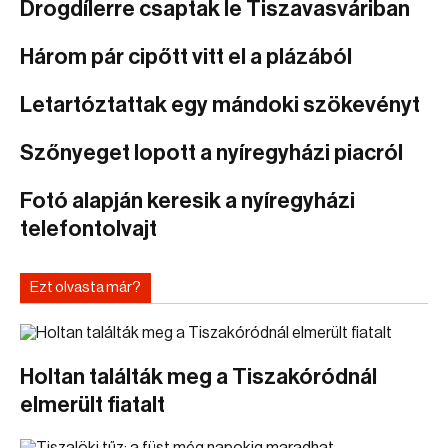
Drogdílerre csaptak le Tiszavasváriban
Három pár cipőtt vitt el a plázából
Letartóztattak egy mándoki szökevényt
Szőnyeget lopott a nyíregyházi piacról
Fotó alapján keresik a nyíregyházi
telefontolvajt
Ezt olvasta már?
Holtan találták meg a Tiszakóródnál
elmerült fiatalt