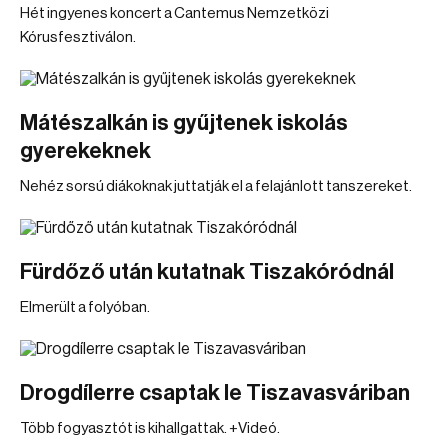
Hét ingyenes koncert a Cantemus Nemzetközi
Kórusfesztiválon.
Mátészalkán is gyűjtenek iskolás
gyerekeknek
Nehéz sorsú diákoknak juttatják el a felajánlott tanszereket.
Fürdőző után kutatnak Tiszakóródnál
Elmerült a folyóban.
Drogdílerre csaptak le Tiszavasváriban
Több fogyasztót is kihallgattak. +Videó.