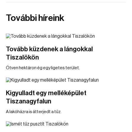
További híreink
Tovább küzdenek a lángokkal
Tiszalökön
Ötven hektáron ég egy ligetes terület.
Kigyulladt egy melléképület
Tiszanagyfalun
A lakóházra is átterjedt a tűz.