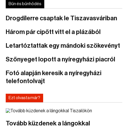
Bűn és bűnhődés
Drogdílerre csaptak le Tiszavasváriban
Három pár cipőtt vitt el a plázából
Letartóztattak egy mándoki szökevényt
Szőnyeget lopott a nyíregyházi piacról
Fotó alapján keresik a nyíregyházi
telefontolvajt
Ezt olvasta már?
Tovább küzdenek a lángokkal