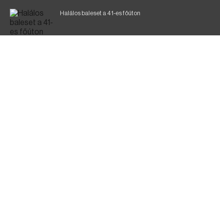
Halálos baleset a 41-es főúton
Magyar Péter: a legkritikusabb öt nap áll előttünk
700 megawattot spóroltak össze a magyarok
Fák égnek Tyukod és Nagyecsed között
Fürdőző után kutatnak Tiszakóródnál