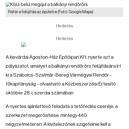
Ráfér a felújítás az épületre
(Fotó: Google Maps)
Hirdetés
Hirdetés
A kisvárdai Ágoston-Ház Építőipari Kft. nyerte azt a
pályázatot, amelyet a balkányi rendőrőrs felújítására írt
ki a Szabolcs-Szatmár-Bereg Vármegyei Rendőr-
főkapitányság - olvasható a Közbeszerzési Értesítő
október 28-i, szerdai számában.
A nyertes ajánlattevő feladata a tetőfedés cseréje, a
szerkezet megerősítése, mintegy 440
négyzetméteren. A kivitelezőnek szigetelnie kell a