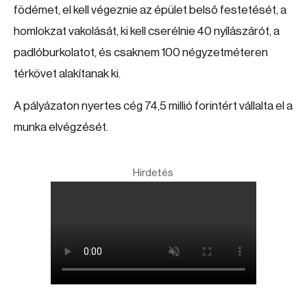
födémet, el kell végeznie az épület belső festetését, a
homlokzat vakolását, ki kell cserélnie 40 nyílászárót, a
padlóburkolatot, és csaknem 100 négyzetméteren
térkövet alakítanak ki.
A pályázaton nyertes cég 74,5 millió forintért vállalta el a
munka elvégzését.
Hirdetés