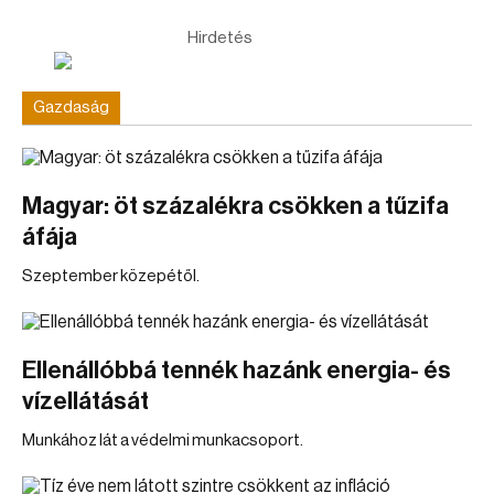
Hirdetés
Gazdaság
Magyar: öt százalékra csökken a tűzifa
áfája
Szeptember közepétől.
Ellenállóbbá tennék hazánk energia- és
vízellátását
Munkához lát a védelmi munkacsoport.