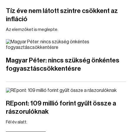
Tíz éve nem látott szintre csökkent az
infláció
Az elemzőket is meglepte.
Magyar Péter: nincs szükség önkéntes
fogyasztáscsökkentésre
REpont: 109 millió forint gyűlt össze a
rászorulóknak
Fél év alatt.