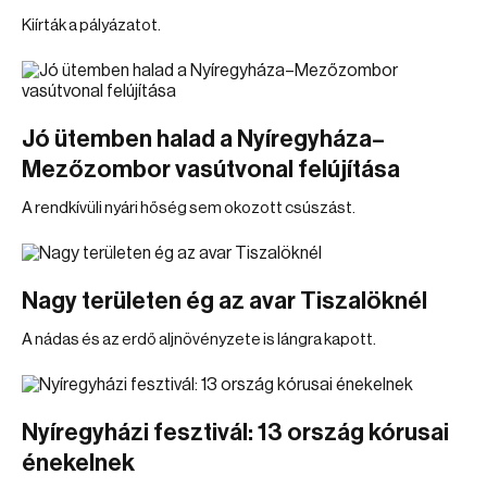
Kiírták a pályázatot.
Jó ütemben halad a Nyíregyháza–
Mezőzombor vasútvonal felújítása
A rendkívüli nyári hőség sem okozott csúszást.
Nagy területen ég az avar Tiszalöknél
A nádas és az erdő aljnövényzete is lángra kapott.
Nyíregyházi fesztivál: 13 ország kórusai
énekelnek