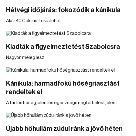
Hétvégi időjárás: fokozódik a kánikula
Akár 40 Celsius-fok is lehet.
Kiadták a figyelmeztetést Szabolcsra
Nagyon meleg lesz.
Kánikula: harmadfokú hőségriasztást
rendeltek el
A tartós hőség jelentős egészségi megterhelést jelent.
Újabb hőhullám zúdul ránk a jövő héten