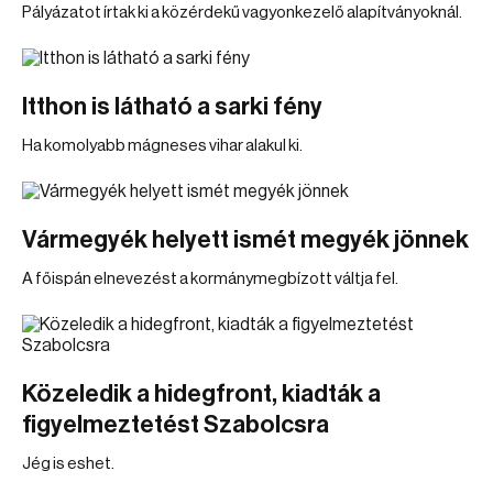
Pályázatot írtak ki a közérdekű vagyonkezelő alapítványoknál.
Itthon is látható a sarki fény
Ha komolyabb mágneses vihar alakul ki.
Vármegyék helyett ismét megyék jönnek
A főispán elnevezést a kormánymegbízott váltja fel.
Közeledik a hidegfront, kiadták a
figyelmeztetést Szabolcsra
Jég is eshet.