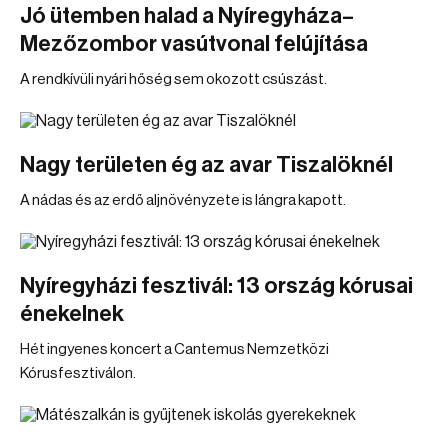
Jó ütemben halad a Nyíregyháza–
Mezőzombor vasútvonal felújítása
A rendkívüli nyári hőség sem okozott csúszást.
Nagy területen ég az avar Tiszalöknél
A nádas és az erdő aljnövényzete is lángra kapott.
Nyíregyházi fesztivál: 13 ország kórusai
énekelnek
Hét ingyenes koncert a Cantemus Nemzetközi
Kórusfesztiválon.