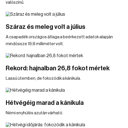
valószínű.
Száraz és meleg volt a július
A csapadék országos átlaga a beérkezett adatok alapján
mindössze 19,8 milliméter volt.
Rekord: hajnalban 26,8 fokot mértek
Lassú ütemben, de fokozódik a kánikula.
Hétvégéig marad a kánikula
Némi enyhülés azután várható.