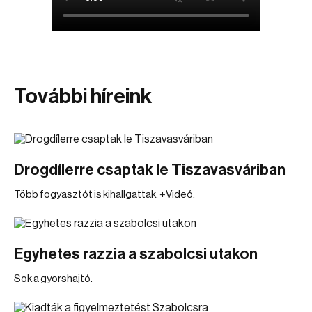
További híreink
Drogdílerre csaptak le Tiszavasváriban
Több fogyasztót is kihallgattak. +Videó.
Egyhetes razzia a szabolcsi utakon
Sok a gyorshajtó.