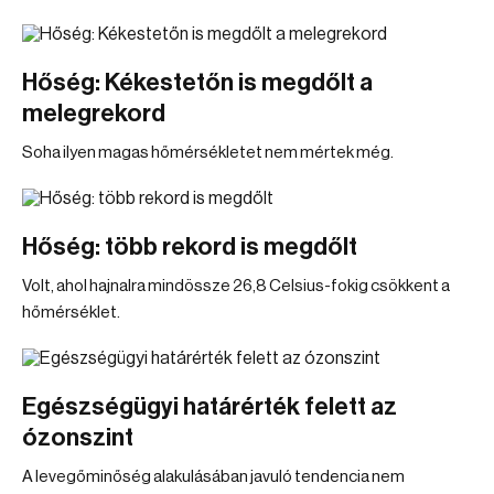
Hőség: Kékestetőn is megdőlt a
melegrekord
Soha ilyen magas hőmérsékletet nem mértek még.
Hőség: több rekord is megdőlt
Volt, ahol hajnalra mindössze 26,8 Celsius-fokig csökkent a
hőmérséklet.
Egészségügyi határérték felett az
ózonszint
A levegőminőség alakulásában javuló tendencia nem