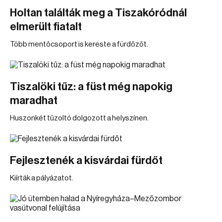
Holtan találták meg a Tiszakóródnál
elmerült fiatalt
Több mentőcsoport is kereste a fürdőzőt.
Tiszalöki tűz: a füst még napokig
maradhat
Huszonkét tűzoltó dolgozott a helyszínen.
Fejlesztenék a kisvárdai fürdőt
Kiírták a pályázatot.