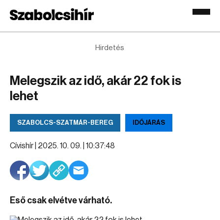
Hirdetés
Melegszik az idő, akár 22 fok is
lehet
SZABOLCS-SZATMÁR-BEREG
IDŐJÁRÁS
Cívishír |
2025. 10. 09. | 10:37:48
Eső csak elvétve várható.