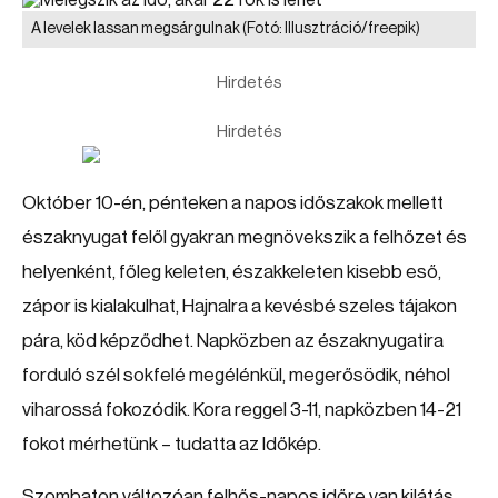
A levelek lassan megsárgulnak
(Fotó: Illusztráció/freepik)
Hirdetés
Hirdetés
Október 10-én, pénteken a napos időszakok mellett
északnyugat felől gyakran megnövekszik a felhőzet és
helyenként, főleg keleten, északkeleten kisebb eső,
zápor is kialakulhat, Hajnalra a kevésbé szeles tájakon
pára, köd képződhet. Napközben az északnyugatira
forduló szél sokfelé megélénkül, megerősödik, néhol
viharossá fokozódik. Kora reggel 3-11, napközben 14-21
fokot mérhetünk – tudatta az Időkép.
Szombaton változóan felhős-napos időre van kilátás,