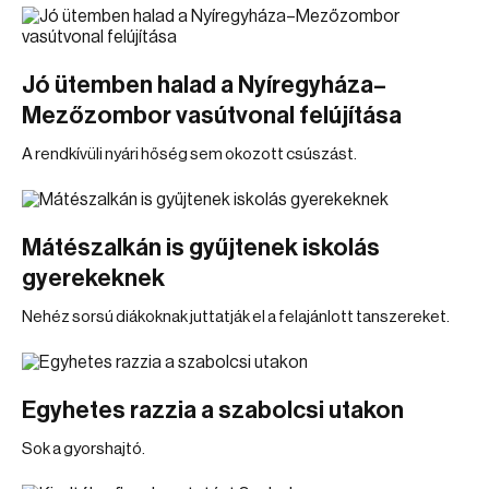
Jó ütemben halad a Nyíregyháza–
Mezőzombor vasútvonal felújítása
A rendkívüli nyári hőség sem okozott csúszást.
Mátészalkán is gyűjtenek iskolás
gyerekeknek
Nehéz sorsú diákoknak juttatják el a felajánlott tanszereket.
Egyhetes razzia a szabolcsi utakon
Sok a gyorshajtó.