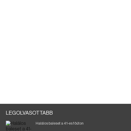
LEGOLVASOTTABB
Halálos baleset a 41-es főúton