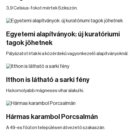
3,9 Celsius-fokot mértek Szikszón.
Egyetemi alapítványok: új kuratóriumi
tagok jöhetnek
Pályázatot írtak ki a közérdekű vagyonkezelő alapítványoknál.
Itthon is látható a sarki fény
Ha komolyabb mágneses vihar alakul ki.
Hármas karambol Porcsalmán
A 49-es főúton településen átvezető szakaszán.