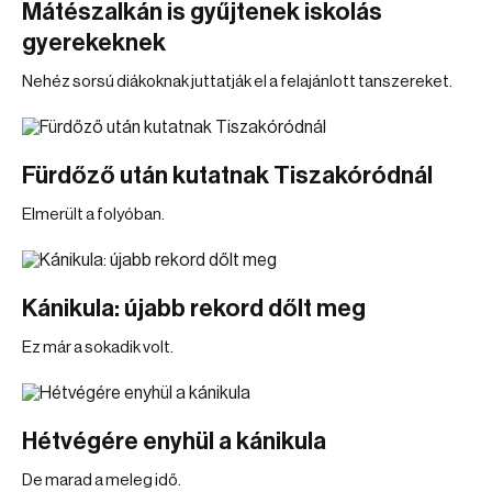
Mátészalkán is gyűjtenek iskolás
gyerekeknek
Nehéz sorsú diákoknak juttatják el a felajánlott tanszereket.
Fürdőző után kutatnak Tiszakóródnál
Elmerült a folyóban.
Kánikula: újabb rekord dőlt meg
Ez már a sokadik volt.
Hétvégére enyhül a kánikula
De marad a meleg idő.