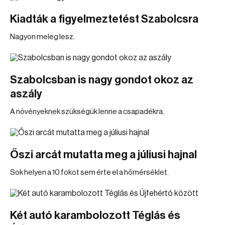
Kiadták a figyelmeztetést Szabolcsra
Nagyon meleg lesz.
Szabolcsban is nagy gondot okoz az
aszály
A növényeknek szükségük lenne a csapadékra.
Őszi arcát mutatta meg a júliusi hajnal
Sok helyen a 10 fokot sem érte el a hőmérséklet.
Két autó karambolozott Téglás és