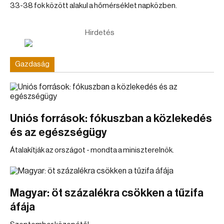
33-38 fok között alakul a hőmérséklet napközben.
Hirdetés
Gazdaság
Uniós források: fókuszban a közlekedés
és az egészségügy
Átalakítják az országot - mondta a miniszterelnök.
Magyar: öt százalékra csökken a tűzifa
áfája