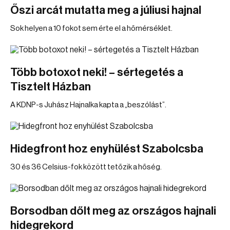
Őszi arcát mutatta meg a júliusi hajnal
Sok helyen a 10 fokot sem érte el a hőmérséklet.
Több botoxot neki! – sértegetés a
Tisztelt Házban
A KDNP-s Juhász Hajnalka kapta a „beszólást”.
Hidegfront hoz enyhülést Szabolcsba
30 és 36 Celsius-fok között tetőzik a hőség.
Borsodban dőlt meg az országos hajnali
hidegrekord