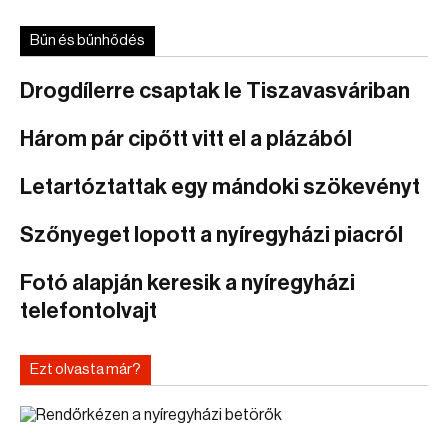
Bűn és bűnhődés
Drogdílerre csaptak le Tiszavasváriban
Három pár cipőtt vitt el a plázából
Letartóztattak egy mándoki szökevényt
Szőnyeget lopott a nyíregyházi piacról
Fotó alapján keresik a nyíregyházi
telefontolvajt
Ezt olvasta már?