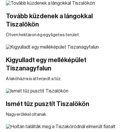
Tovább küzdenek a lángokkal
Tiszalökön
Ötven hektáron ég egy ligetes terület.
Kigyulladt egy melléképület
Tiszanagyfalun
A lakóházra is átterjedt a tűz.
Ismét tűz pusztít Tiszalökön
Nagy erőkkel oltanak.