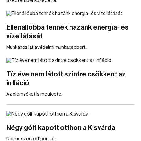
Szeptember közepétől.
Ellenállóbbá tennék hazánk energia- és
vízellátását
Munkához lát a védelmi munkacsoport.
Tíz éve nem látott szintre csökkent az
infláció
Az elemzőket is meglepte.
Négy gólt kapott otthon a Kisvárda
Nem is szerzett pontot.