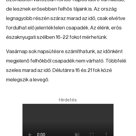
de lesznek erősebben felhős tájaink is. Az ország
legnagyobb részén száraz marad az idő, csak elvétve
fordulhat elő jelentéktelen csapadék. Az élénk, erős
északnyugati szélben 16-22 fokot mérhetünk.
Vasárnap sok napsütésre számíthatunk, az időnként
megjelenő felhőkből csapadék nem várható. Többfelé
szeles marad az idő. Délutánra 16 és 21 fok közé
melegszik a levegő.
Hirdetés