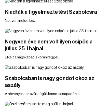
Kiadták a figyelmeztetést Szabolcsra
Nagyon meleg lesz.
Negyven éve nem volt ilyen csípős a
július 25-i hajnal
Elkelt a nagykabát is korán reggel.
Szabolcsban is nagy gondot okoz az
aszály
A növényeknek szükségük lenne a csapadékra.