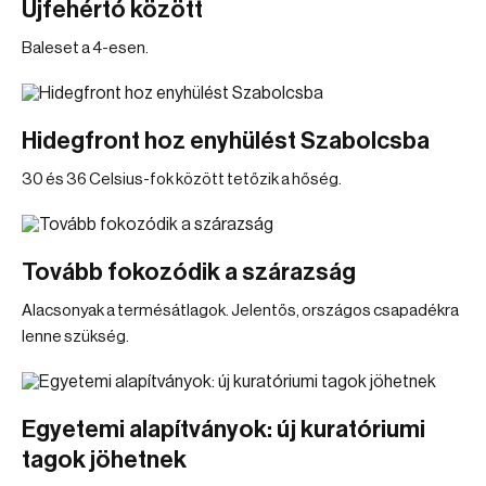
Újfehértó között
Baleset a 4-esen.
Hidegfront hoz enyhülést Szabolcsba
30 és 36 Celsius-fok között tetőzik a hőség.
Tovább fokozódik a szárazság
Alacsonyak a termésátlagok. Jelentős, országos csapadékra
lenne szükség.
Egyetemi alapítványok: új kuratóriumi
tagok jöhetnek