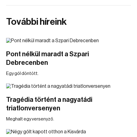
További híreink
Pont nélkül maradt a Szpari
Debrecenben
Egy gól döntött.
Tragédia történt a nagyatádi
triatlonversenyen
Meghalt egy versenyző.