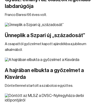
labdarúgója
Franco Baresi 66 éves volt.
Ünneplik a Szpari új „századosát”
A csapattól győzelmet kapott ajándékba a jubileum
alkalmából.
A hajrában elbukta a győzelmet a
Kisvárda
Döntetlennel startolt a szabolcsi együttes.