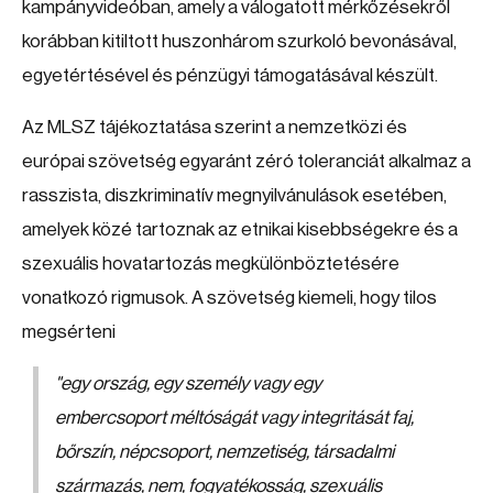
kampányvideóban, amely a válogatott mérkőzésekről
korábban kitiltott huszonhárom szurkoló bevonásával,
egyetértésével és pénzügyi támogatásával készült.
Az MLSZ tájékoztatása szerint a nemzetközi és
európai szövetség egyaránt zéró toleranciát alkalmaz a
rasszista, diszkriminatív megnyilvánulások esetében,
amelyek közé tartoznak az etnikai kisebbségekre és a
szexuális hovatartozás megkülönböztetésére
vonatkozó rigmusok. A szövetség kiemeli, hogy tilos
megsérteni
"
egy ország, egy személy vagy egy
embercsoport méltóságát vagy integritását faj,
bőrszín, népcsoport, nemzetiség, társadalmi
származás, nem, fogyatékosság, szexuális