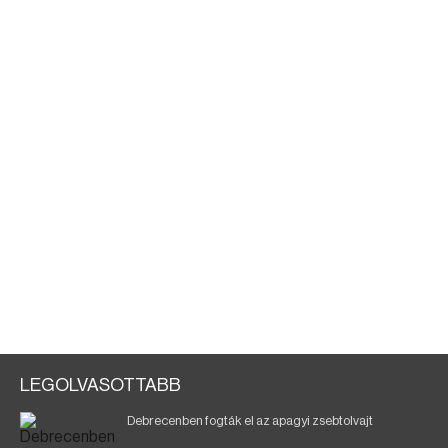
LEGOLVASOTTABB
Debrecenben fogták el az apagyi zsebtolvajt