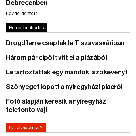
Debrecenben
Egy gól döntött.
Bűn és bűnhődés
Drogdílerre csaptak le Tiszavasváriban
Három pár cipőtt vitt el a plázából
Letartóztattak egy mándoki szökevényt
Szőnyeget lopott a nyíregyházi piacról
Fotó alapján keresik a nyíregyházi
telefontolvajt
Ezt olvasta már?