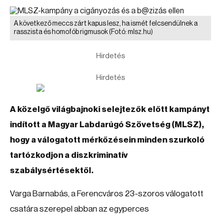
A következő meccs zárt kapus lesz, ha ismét felcsendülnek a
rasszista és homofób rigmusok
(Fotó: mlsz.hu)
Hirdetés
Hirdetés
A közelgő világbajnoki selejtezők előtt kampányt
indított a Magyar Labdarúgó Szövetség (MLSZ),
hogy a válogatott mérkőzésein minden szurkoló
tartózkodjon a diszkriminatív
szabálysértésektől.
Varga Barnabás, a Ferencváros 23-szoros válogatott
csatára szerepel abban az egyperces