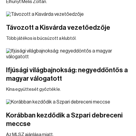
Elhunyt Melis Zoltán.
Távozott a Kisvárda vezetőedzője
Több játékos is búcsúzott a klubtól.
Ifjúsági világbajnokság: negyeddöntős a
magyar válogatott
Kína együttesét győzték le.
Korábban kezdődik a Szpari debreceni
meccse
Az MLSZ ajánlása miatt.