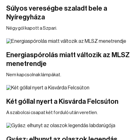
Súlyos vereségbe szaladt bele a
Nyíregyháza
Négy gól kapott a Szpari.
Energiaspórolás miatt változik az MLSZ
menetrendje
Nem kapcsolnak lámpákat.
Két góllal nyert a Kisvárda Felcsúton
A szabolcsi csapat két forduló után veretlen.
Gyász: elhunyt az olaszok legendás