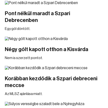
Pont nélkül maradt a Szpari
Debrecenben
Egy gól döntött.
Négy gólt kapott otthon a Kisvárda
Nem is szerzett pontot.
Korábban kezdődik a Szpari debreceni
meccse
Az MLSZ ajánlása miatt.