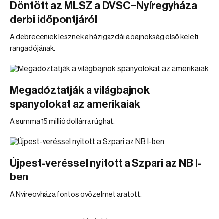
Döntött az MLSZ a DVSC–Nyíregyháza
derbi időpontjáról
A debreceniek lesznek a házigazdái a bajnokság első keleti
rangadójának.
Megadóztatják a világbajnok
spanyolokat az amerikaiak
A summa 15 millió dollárra rúghat.
Újpest-veréssel nyitott a Szpari az NB I-
ben
A Nyíregyháza fontos győzelmet aratott.