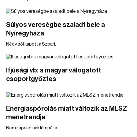
Súlyos vereségbe szaladt bele a
Nyíregyháza
Négy gól kapott a Szpari.
Ifjúsági vb: a magyar válogatott
csoportgyőztes
Energiaspórolás miatt változik az MLSZ
menetrendje
Nem kapcsolnak lámpákat.