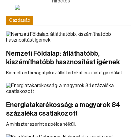
Hirdetés
Gazdaság
Nemzeti Földalap: átláthatóbb,
kiszámíthatóbb hasznosítást ígérnek
Kiemelten támogatják az állattartókat és a fiatal gazdákat.
Energiatakarékosság: a magyarok 84
százaléka csatlakozott
A miniszter szerint ez példa nélküli.