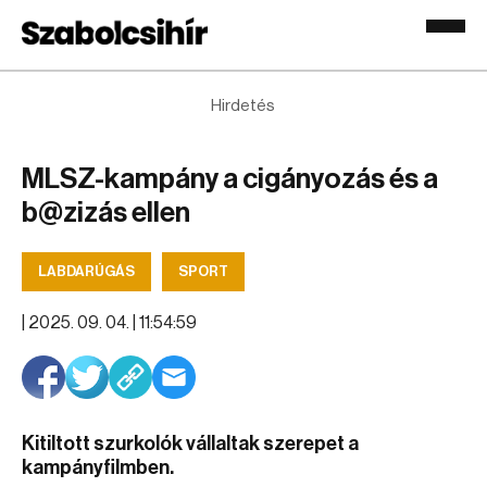
Hirdetés
MLSZ-kampány a cigányozás és a
b@zizás ellen
LABDARÚGÁS
SPORT
|
2025. 09. 04. | 11:54:59
Kitiltott szurkolók vállaltak szerepet a
kampányfilmben.