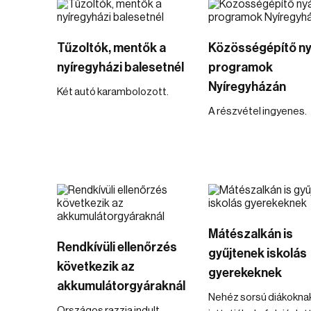
Tűzoltók, mentők a
Közösségépítő ny
nyíregyházi balesetnél
programok
Nyíregyházán
Két autó karambolozott.
A részvétel ingyenes.
Mátészalkán is
Rendkívüli ellenőrzés
gyűjtenek iskolás
következik az
gyerekeknek
akkumulátorgyáraknál
Nehéz sorsú diákokna
Országos razzia indult –