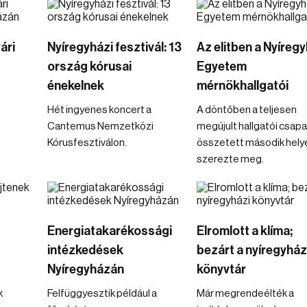
ári
Nyíregyházi fesztivál: 13
Az elitben a Nyíregy
ország kórusai
Egyetem
énekelnek
mérnökhallgatói
Hét ingyenes koncert a
A döntőben a teljesen
Cantemus Nemzetközi
megújult hallgatói csapa
Kórusfesztiválon.
összetett második hely
szerezte meg.
Energiatakarékossági
Elromlott a klíma;
intézkedések
bezárt a nyíregyház
Nyíregyházán
könyvtár
k
Felfüggyesztik például a
Már megrendeélték a