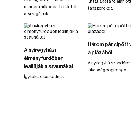
juttatják el a felajánlot
minden működési területet
tanszereket.
átvizsgálnak.
Három pár cipőtt vi
A nyíregyházi
a plázából
élményfürdőben
A nyíregyházi rendőrök
leállítják a szaunákat
lakosság segítségét ké
Így takarékoskodnak.