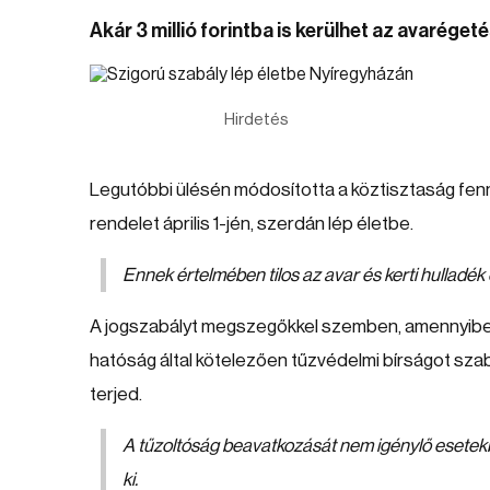
Akár 3 millió forintba is kerülhet az avarégetés
Hirdetés
Legutóbbi ülésén módosította a köztisztaság fenn
rendelet április 1-jén, szerdán lép életbe.
Ennek értelmében tilos az avar és kerti hulladé
A jogszabályt megszegőkkel szemben, amennyiben
hatóság által kötelezően tűzvédelmi bírságot sza
terjed.
A tűzoltóság beavatkozását nem igénylő esetekb
ki.