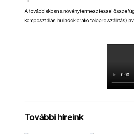
A továbbiakban a növénytermesztéssel összefüg
komposztálás, hulladéklerakó telepre szállítás) ja
További híreink