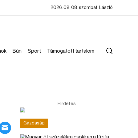
2026. 08. 08. szombat, László
mok
Bűn
Sport
Támogatott tartalom
Hirdetés
Gazdaság