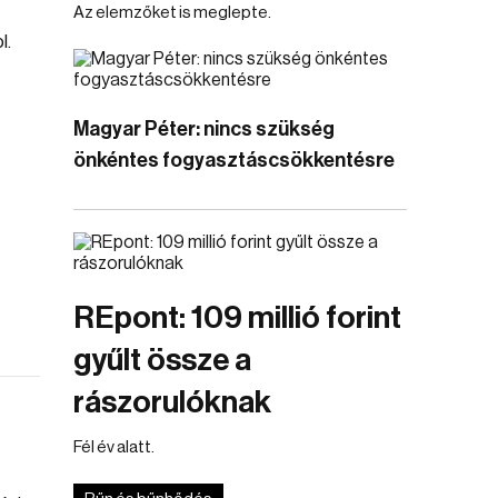
Az elemzőket is meglepte.
l.
Magyar Péter: nincs szükség
önkéntes fogyasztáscsökkentésre
REpont: 109 millió forint
gyűlt össze a
rászorulóknak
Fél év alatt.