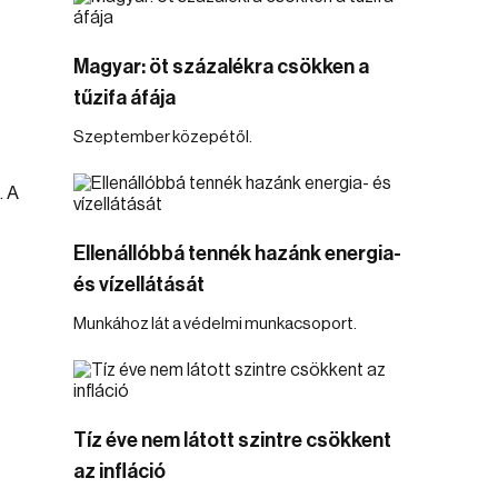
Magyar: öt százalékra csökken a
tűzifa áfája
Szeptember közepétől.
. A
Ellenállóbbá tennék hazánk energia-
és vízellátását
Munkához lát a védelmi munkacsoport.
Tíz éve nem látott szintre csökkent
az infláció