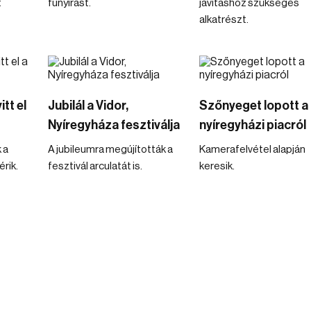
t
fűnyírást.
javításhoz szükséges
alkatrészt.
tt el
Jubilál a Vidor,
Szőnyeget lopott a
Nyíregyháza fesztiválja
nyíregyházi piacról
 a
A jubileumra megújították a
Kamerafelvétel alapján
rik.
fesztivál arculatát is.
keresik.