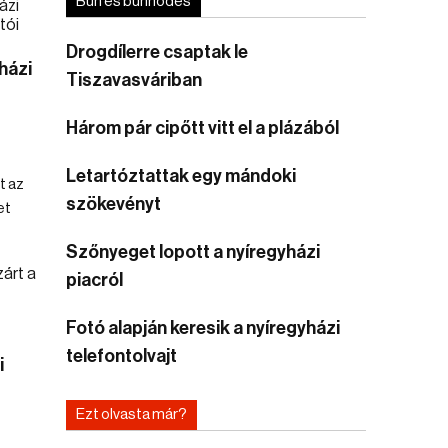
Bűn és bűnhődés
Drogdílerre csaptak le
házi
Tiszavasváriban
Három pár cipőtt vitt el a plázából
Letartóztattak egy mándoki
t az
szökevényt
et
Szőnyeget lopott a nyíregyházi
piacról
Fotó alapján keresik a nyíregyházi
telefontolvajt
i
Ezt olvasta már?