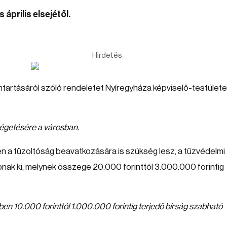
 április elsejétől.
Hirdetés
tartásáról szóló rendeletet Nyíregyháza képviselő-testülete
k égetésére a városban.
 a tűzoltóság beavatkozására is szükség lesz, a tűzvédelmi
bnak ki, melynek összege 20.000 forinttól 3.000.000 forintig
en 10.000 forinttól 1.000.000 forintig terjedő bírság szabható