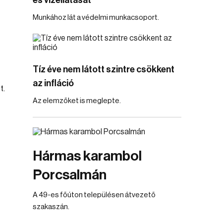
és vízellátását
Munkához lát a védelmi munkacsoport.
Tíz éve nem látott szintre csökkent
az infláció
t.
Az elemzőket is meglepte.
Hármas karambol
Porcsalmán
A 49-es főúton településen átvezető
szakaszán.