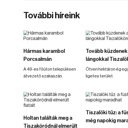
További híreink
Hármas karambol
Tovább küzdenek
Porcsalmán
lángokkal Tiszalö
A 49-es főúton településen
Ötven hektáron ég eg
átvezető szakaszán.
ligetes terület.
Tiszalöki tűz: a fü
Holtan találták meg a
még napokig mar
Tiszakóródnál elmerült