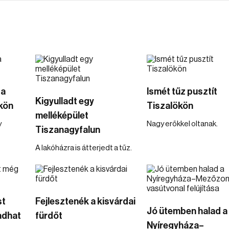
 a
Ismét tűz pusztít
Kigyulladt egy
kön
Tiszalökön
melléképület
y
Nagy erőkkel oltanak.
Tiszanagyfalun
A lakóházra is átterjedt a tűz.
st
Fejlesztenék a kisvárdai
Jó ütemben halad a
adhat
fürdőt
Nyíregyháza–