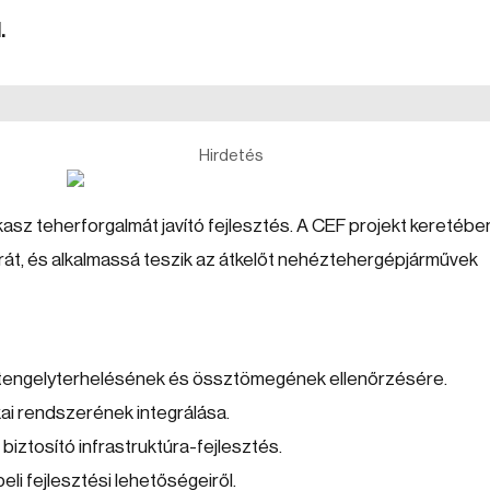
.
Hirdetés
asz teherforgalmát javító fejlesztés. A CEF projekt keretébe
túrát, és alkalmassá teszik az átkelőt nehéztehergépjárművek
 tengelyterhelésének és össztömegének ellenőrzésére.
ai rendszerének integrálása.
biztosító infrastruktúra-fejlesztés.
li fejlesztési lehetőségeiről.