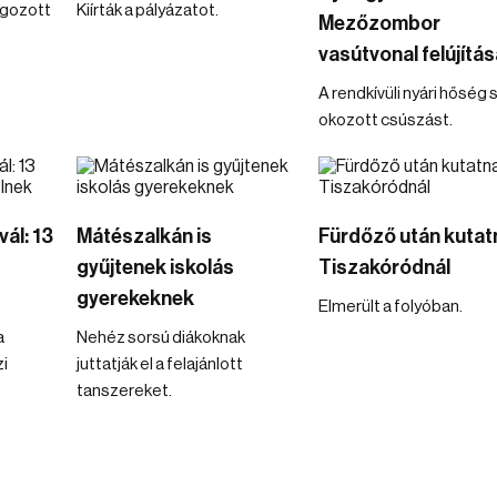
lgozott
Kiírták a pályázatot.
Mezőzombor
vasútvonal felújítás
A rendkívüli nyári hőség
okozott csúszást.
vál: 13
Mátészalkán is
Fürdőző után kutat
gyűjtenek iskolás
Tiszakóródnál
gyerekeknek
Elmerült a folyóban.
a
Nehéz sorsú diákoknak
i
juttatják el a felajánlott
tanszereket.