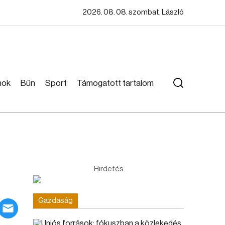
2026. 08. 08. szombat, László
mok
Bűn
Sport
Támogatott tartalom
Hirdetés
Gazdaság