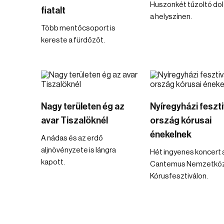
Huszonkét tűzoltó do
fiatalt
a helyszínen.
Több mentőcsoport is
kereste a fürdőzőt.
Nagy területen ég az
Nyíregyházi feszti
avar Tiszalöknél
ország kórusai
énekelnek
A nádas és az erdő
aljnövényzete is lángra
Hét ingyenes koncert 
kapott.
Cantemus Nemzetköz
Kórusfesztiválon.