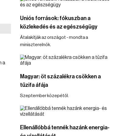
Uniós források: fókuszban a
közlekedés és az egészségügy
Átalakítják az országot - mondta a
miniszterelnök.
n a
Magyar: öt százalékra csökken a
tűzifa áfája
Szeptember közepétől.
Ellenállóbbá tennék hazánk energia-