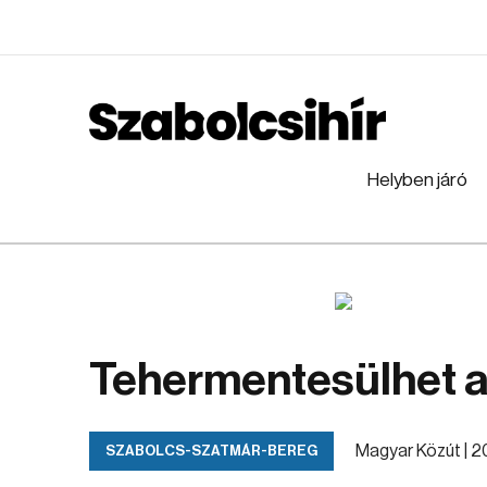
Helyben járó
Tehermentesülhet a
Magyar Közút |
20
SZABOLCS-SZATMÁR-BEREG