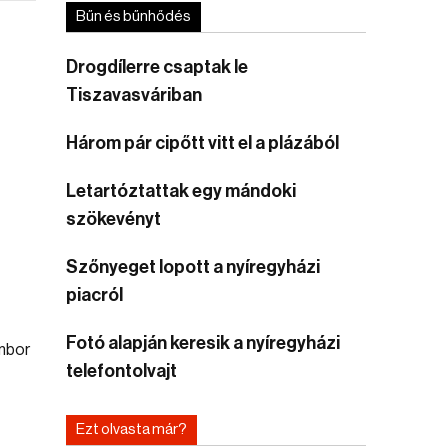
Bűn és bűnhődés
Drogdílerre csaptak le
Tiszavasváriban
Három pár cipőtt vitt el a plázából
Letartóztattak egy mándoki
szökevényt
Szőnyeget lopott a nyíregyházi
piacról
Fotó alapján keresik a nyíregyházi
telefontolvajt
Ezt olvasta már?