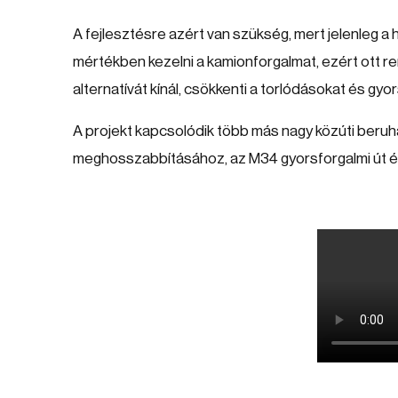
A fejlesztésre azért van szükség, mert jelenleg a h
mértékben kezelni a kamionforgalmat, ezért ott re
alternatívát kínál, csökkenti a torlódásokat és gyor
A projekt kapcsolódik több más nagy közúti beruh
meghosszabbításához, az M34 gyorsforgalmi út ép