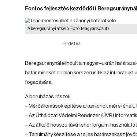
Fontos fejlesztés kezdődött Beregsuránynál
A beregsurányi átkelő
(Fotó: Magyar Közút)
Hirdetés
Beregsuránynál elindult a magyar–ukrán határszak
határ mindkét oldalán korszerűsítik az infrastruk
fogadására.
A beruházás részei:
– Mérőállomások építése a kamionok méretének,
– Az Úthálózat Védelmi Rendszer (ÚVR) informatik
– Az átkelő hosszú távú teherforgalmi használatát 
– Tanulmány készítése a teljes határszakasz jövőbe