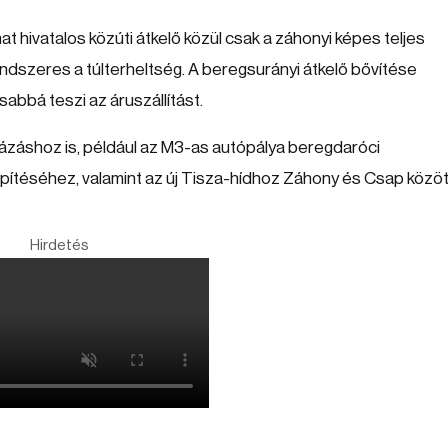
at hivatalos közúti átkelő közül csak a záhonyi képes teljes
ndszeres a túlterheltség. A beregsurányi átkelő bővítése
sabbá teszi az áruszállítást.
ázáshoz is, például az M3-as autópálya beregdaróci
ítéséhez, valamint az új Tisza-hídhoz Záhony és Csap közöt
Hirdetés