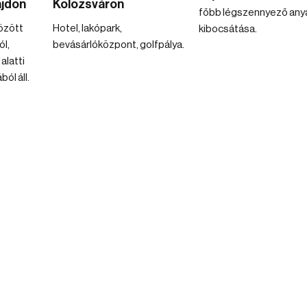
ajdon
Kolozsváron
főbb légszennyező an
özött
Hotel, lakópark,
kibocsátása.
ól,
bevásárlóközpont, golfpálya.
alatti
ól áll.