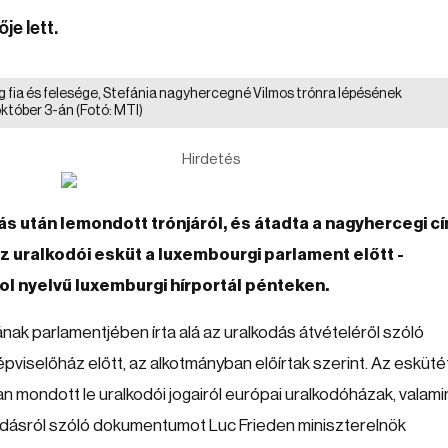
je lett.
 fia és felesége, Stefánia nagyhercegné Vilmos trónra lépésének
október 3-án
(Fotó: MTI)
Hirdetés
s után lemondott trónjáról, és átadta a nagyhercegi c
 az uralkodói esküt a luxembourgi parlament előtt -
l nyelvű luxemburgi hírportál pénteken.
ak parlamentjében írta alá az uralkodás átvételéről szóló
viselőház előtt, az alkotmányban előírtak szerint. Az esküté
 mondott le uralkodói jogairól európai uralkodóházak, valami
ondásról szóló dokumentumot Luc Frieden miniszterelnök