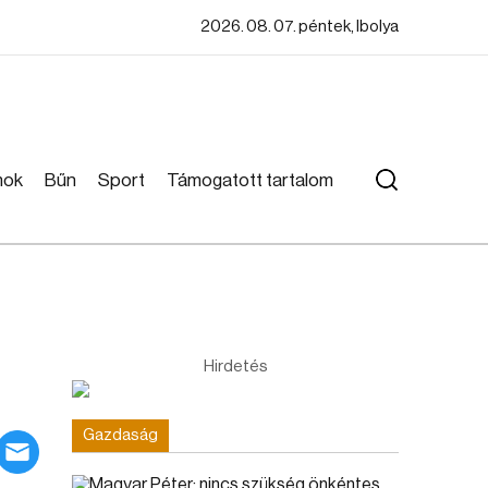
2026. 08. 07. péntek, Ibolya
mok
Bűn
Sport
Támogatott tartalom
Hirdetés
Gazdaság