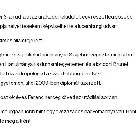
r 8-án adta át az uralkodói feladatok egy részét legidősebb
apja helyetteseként képviselhette a luxemburgi udvart.
etes államfője lett.
ban, középiskolai tanulmányait Svájcban végezte, majd a brit
temi tanulmányait a durhami egyetemen és a londoni Brunel
fiát és antropológiát a svájci Fribourgban. Később
 egyetemén, ahol 2009-ben diplomát szerzett.
 most kétéves Ferenc herceg követi az utódlási sorban.
emburgban több mint egy évszázados hagyománnyá vált. Henr
e meg a trónt.