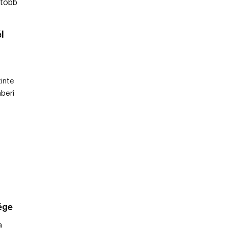
l
zinte
beri
ége
a