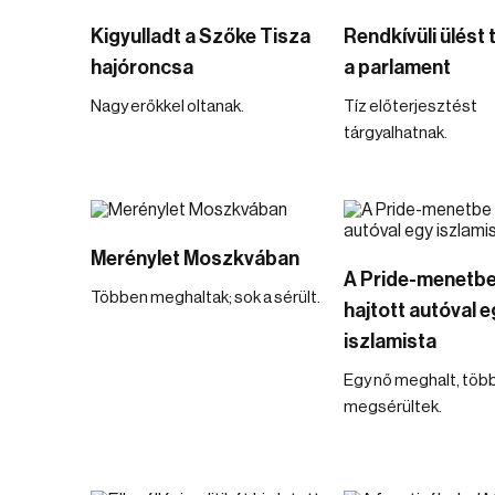
Kigyulladt a Szőke Tisza
Rendkívüli ülést 
hajóroncsa
a parlament
Nagy erőkkel oltanak.
Tíz előterjesztést
tárgyalhatnak.
Merénylet Moszkvában
A Pride-menetb
Többen meghaltak; sok a sérült.
hajtott autóval e
iszlamista
Egy nő meghalt, töb
megsérültek.