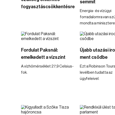
semmit
fogyasztáscsökkentésre
Energia- és vízügyi
forradalomra van sz
mondta a minisztere
Fordulat Paksnál:
Újabb utazási ir
emelkedett a vízszint
ment csődbe
A vízhőmérséklet 27,9 Celsius-
Ezt a Robinson Tour
fok.
levélben tudatta az
ügyfeleivel.