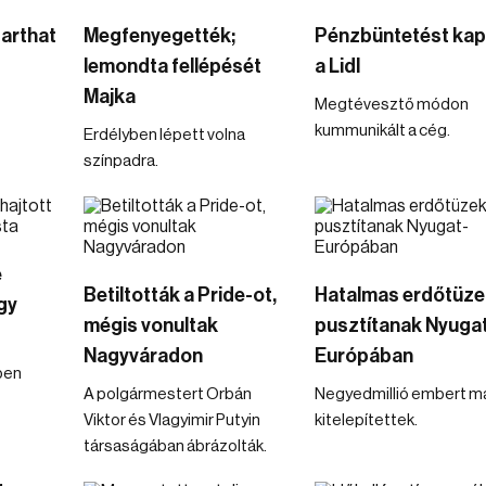
tarthat
Megfenyegették;
Pénzbüntetést kap
lemondta fellépését
a Lidl
Majka
Megtévesztő módon
kummunikált a cég.
Erdélyben lépett volna
színpadra.
e
Betiltották a Pride-ot,
Hatalmas erdőtüz
gy
mégis vonultak
pusztítanak Nyuga
Nagyváradon
Európában
ben
A polgármestert Orbán
Negyedmillió embert m
Viktor és Vlagyimir Putyin
kitelepítettek.
társaságában ábrázolták.