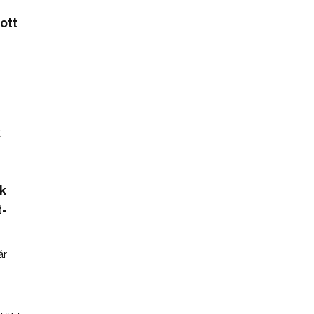
ott
ek
t-
ár