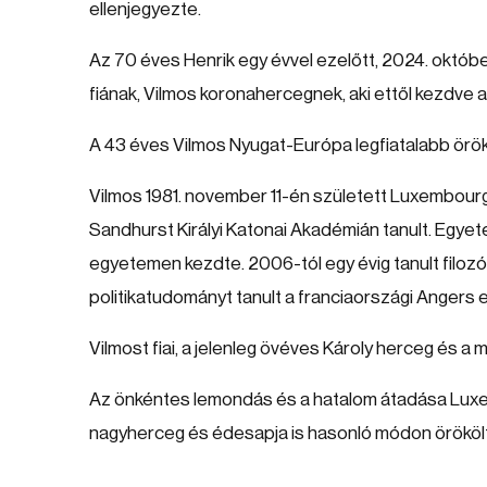
ellenjegyezte.
Az 70 éves Henrik egy évvel ezelőtt, 2024. októbe
fiának, Vilmos koronahercegnek, aki ettől kezdve 
A 43 éves Vilmos Nyugat-Európa legfiatalabb örökl
Vilmos 1981. november 11-én született Luxembourg
Sandhurst Királyi Katonai Akadémián tanult. Egye
egyetemen kezdte. 2006-tól egy évig tanult filozó
politikatudományt tanult a franciaországi Angers
Vilmost fiai, a jelenleg övéves Károly herceg és a
Az önkéntes lemondás és a hatalom átadása Lux
nagyherceg és édesapja is hasonló módon örökölt