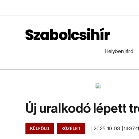
Helyben járó
Új uralkodó lépett 
|
2025. 10. 03. | 14:37:11
KÜLFÖLD
KÖZÉLET