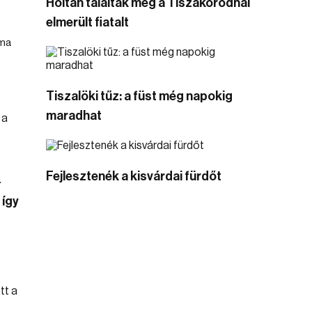
Holtan találták meg a Tiszakóródnál
elmerült fiatalt
uma
Tiszalöki tűz: a füst még napokig
maradhat
Fejlesztenék a kisvárdai fürdőt
-
 így