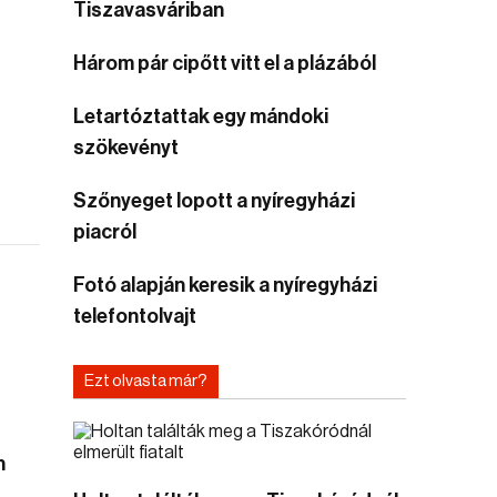
Tiszavasváriban
Három pár cipőtt vitt el a plázából
Letartóztattak egy mándoki
szökevényt
Szőnyeget lopott a nyíregyházi
piacról
Fotó alapján keresik a nyíregyházi
telefontolvajt
Ezt olvasta már?
n