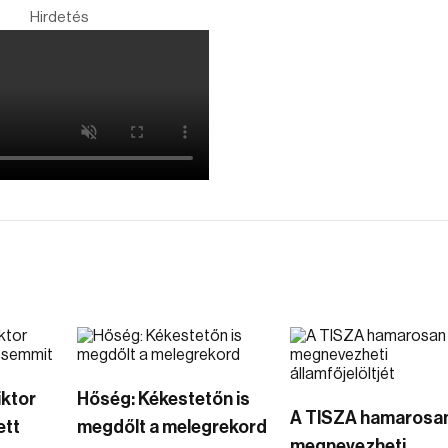
Hirdetés
iktor
Hőség: Kékestetőn is
A TISZA hamarosa
ett
megdőlt a melegrekord
megnevezheti