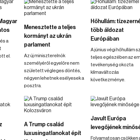
 Magyar
Hőhullám: tízezerné
Menesztette a teljes
atos
több áldozat
kormányt az ukrán
Európában
és a
parlament
t
A június végi hőhullám s
Az új miniszterelnök
tt el.
teljes egészében az em
személyéről egyelőre nem
tevékenység okozta
született végleges döntés,
klímaváltozás
négyen lehetnek esélyesek a
következménye.
posztra.
Javult Európa
z
A Trump család
levegőjének minős
luxusingatlanokat épít
Folyamatosan csökken 