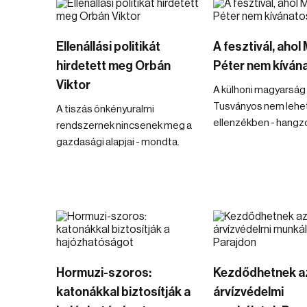
Ellenállási politikát
A fesztivál, ahol
hirdetett meg Orbán
Péter nem kíván
Viktor
A külhoni magyarság 
Tusványos nem lehe
A tiszás önkényuralmi
ellenzékben - hangzo
rendszernek nincsenek meg a
gazdasági alapjai - mondta.
Hormuzi-szoros:
Kezdődhetnek a
katonákkal biztosítják a
árvízvédelmi