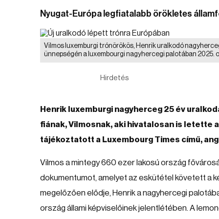
Nyugat-Európa legfiatalabb örökletes államfő
Vilmos luxemburgi trónörökös, Henrik uralkodó nagyherceg
ünnepségén a luxembourgi nagyhercegi palotában 2025. 
Hirdetés
Henrik luxemburgi nagyherceg 25 év uralkodá
fiának, Vilmosnak, aki hivatalosan is letette
tájékoztatott a Luxembourg Times című, ango
Vilmos a mintegy 660 ezer lakosú ország fővárosán
dokumentumot, amelyet az eskütétel követett a kép
megelőzően elődje, Henrik a nagyhercegi palotában
ország állami képviselőinek jelentlétében. A lem