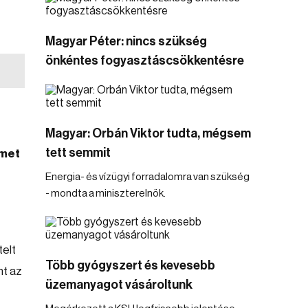
Magyar Péter: nincs szükség
önkéntes fogyasztáscsökkentésre
Magyar: Orbán Viktor tudta, mégsem
tett semmit
ímet
Energia- és vízügyi forradalomra van szükség
- mondta a miniszterelnök.
telt
Több gyógyszert és kevesebb
nt az
üzemanyagot vásároltunk