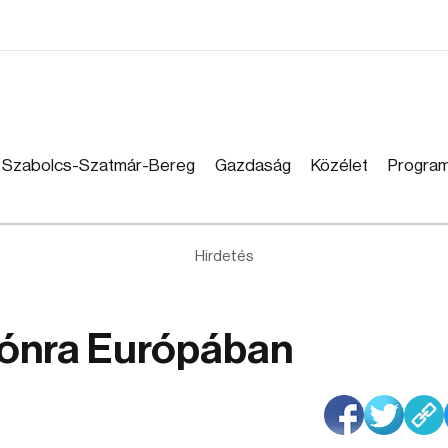
Szabolcs-Szatmár-Bereg
Gazdaság
Közélet
Progra
Hirdetés
trónra Európában