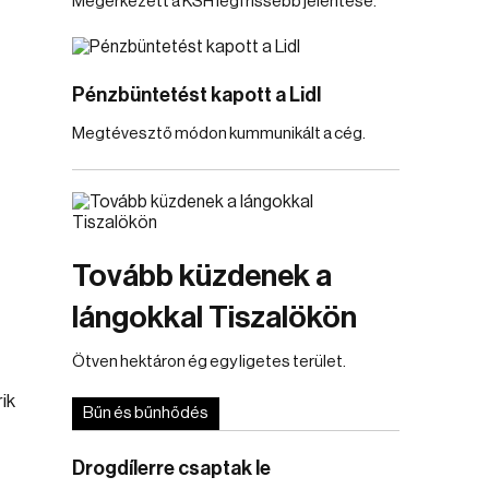
Megérkezett a KSH legfrissebb jelentése.
Pénzbüntetést kapott a Lidl
Megtévesztő módon kummunikált a cég.
Tovább küzdenek a
lángokkal Tiszalökön
Ötven hektáron ég egy ligetes terület.
ik
Bűn és bűnhődés
Drogdílerre csaptak le