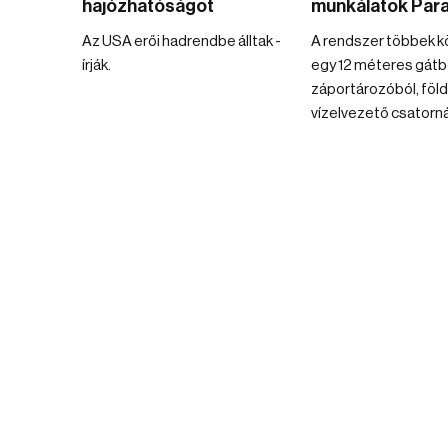
hajózhatóságot
munkálatok Par
Az USA erői hadrendbe álltak -
A rendszer többek k
írják.
egy 12 méteres gátb
záportározóból, föld 
vízelvezető csatornáb