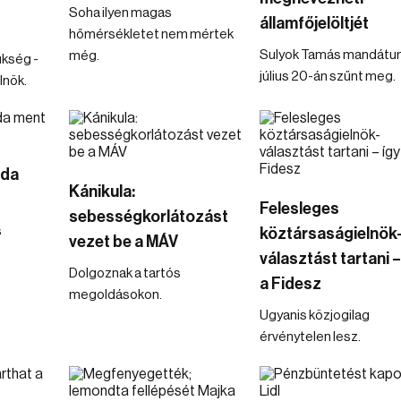
Soha ilyen magas
államfőjelöltjét
hőmérsékletet nem mértek
Sulyok Tamás mandát
még.
ükség -
július 20-án szűnt meg.
lnök.
oda
Kánikula:
Felesleges
sebességkorlátozást
s
köztársaságielnök
vezet be a MÁV
választást tartani –
Dolgoznak a tartós
a Fidesz
megoldásokon.
Ugyanis közjogilag
érvénytelen lesz.