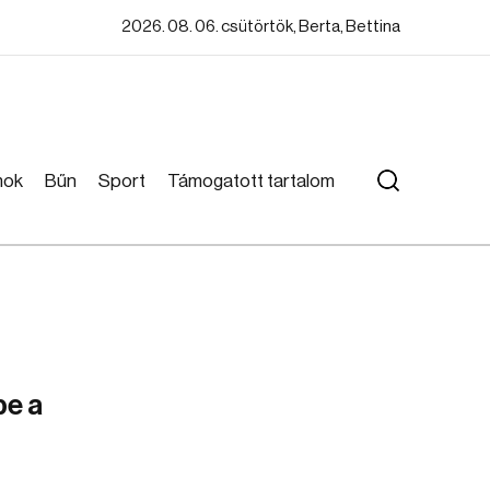
2026. 08. 06. csütörtök, Berta, Bettina
mok
Bűn
Sport
Támogatott tartalom
be a