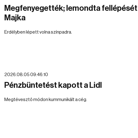
Megfenyegették; lemondta fellépését
Majka
Erdélyben lépett volna színpadra.
2026.08.05 09:46:10
Pénzbüntetést kapott a Lidl
Megtévesztő módon kummunikált a cég.