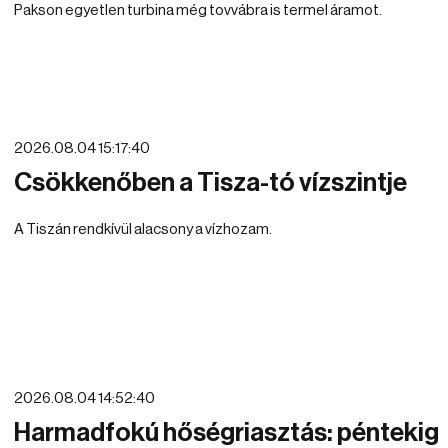
Pakson egyetlen turbina még tovvábra is termel áramot.
2026.08.04 15:17:40
Csökkenőben a Tisza-tó vízszintje
A Tiszán rendkívül alacsony a vízhozam.
2026.08.04 14:52:40
Harmadfokú hőségriasztás: péntekig