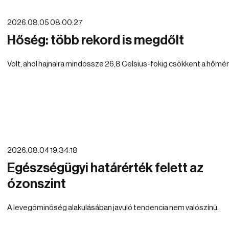
2026.08.05 08:00:27
Hőség: több rekord is megdőlt
Volt, ahol hajnalra mindössze 26,8 Celsius-fokig csökkent a hőmér
2026.08.04 19:34:18
Egészségügyi határérték felett az
ózonszint
A levegőminőség alakulásában javuló tendencia nem valószínű.