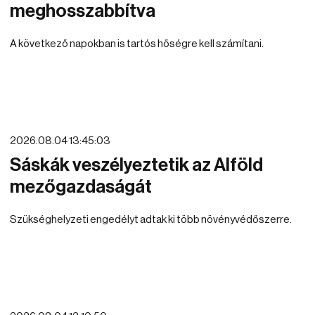
meghosszabbítva
A következő napokban is tartós hőségre kell számítani.
2026.08.04 13:45:03
Sáskák veszélyeztetik az Alföld
mezőgazdaságát
Szükséghelyzeti engedélyt adtak ki több növényvédőszerre.