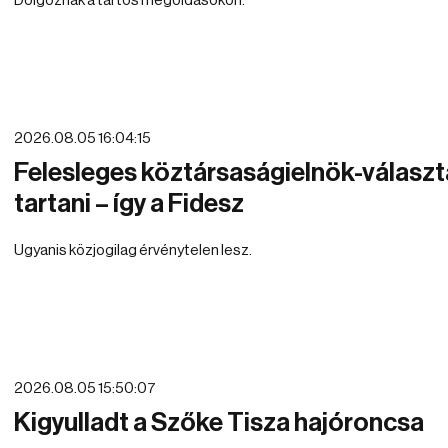
Dolgoznak a tartós megoldásokon.
2026.08.05 16:04:15
Felesleges köztársaságielnök-választ
tartani – így a Fidesz
Ugyanis közjogilag érvénytelen lesz.
2026.08.05 15:50:07
Kigyulladt a Szőke Tisza hajóroncsa