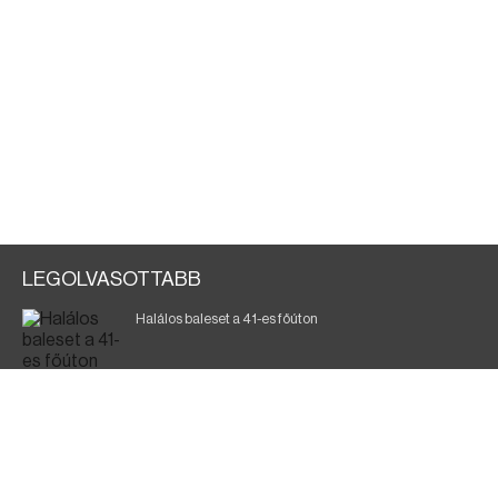
LEGOLVASOTTABB
Halálos baleset a 41-es főúton
Magyar Péter: ülésezett a Kormányzati Védelmi
Munkacsoport