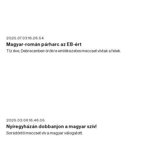
2025.07.03 16:26:54
Magyar-román párharc az EB-ért
Tíz éve, Debrecenben örökre emlékezetes meccset vívtak a felek.
2025.03.06 16:46:05
Nyíregyházán dobbanjon a magyar szív!
Sorsdöntő meccset vív a magyar válogatott.