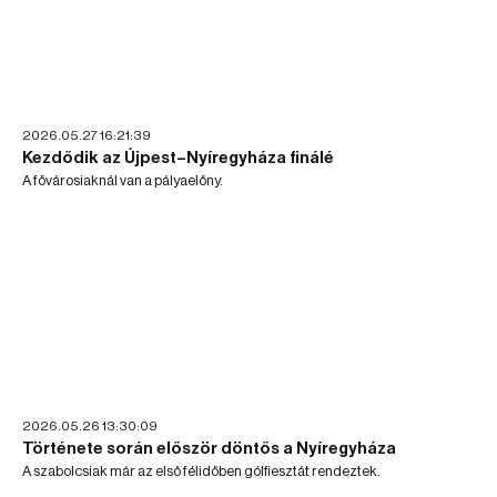
2026.05.27 16:21:39
Kezdődik az Újpest–Nyíregyháza finálé
A fővárosiaknál van a pályaelőny.
2026.05.26 13:30:09
Története során először döntős a Nyíregyháza
A szabolcsiak már az első félidőben gólfiesztát rendeztek.