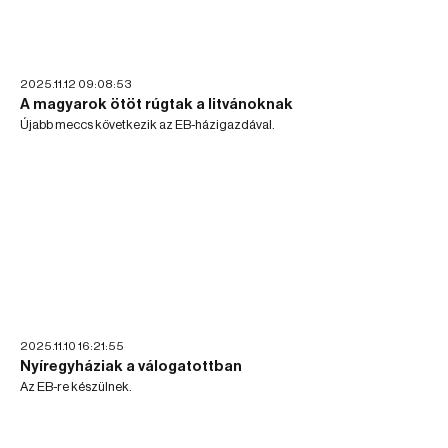
2025.11.12 09:08:53
A magyarok ötöt rúgtak a litvánoknak
Újabb meccs következik az EB-házigazdával.
2025.11.10 16:21:55
Nyíregyháziak a válogatottban
Az EB-re készülnek.