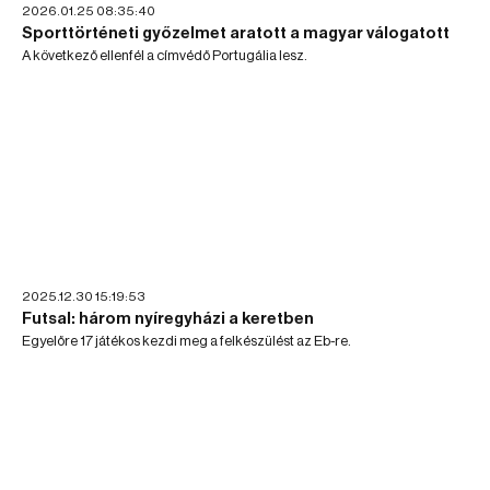
2026.01.25 08:35:40
Sporttörténeti győzelmet aratott a magyar válogatott
A következő ellenfél a címvédő Portugália lesz.
2025.12.30 15:19:53
Futsal: három nyíregyházi a keretben
Egyelőre 17 játékos kezdi meg a felkészülést az Eb-re.