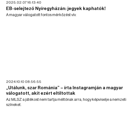
2025.02.07 16:13:40
EB-selejtező Nyíregyházán: jegyek kaphatók!
A magyar válogatott fontos mérkőzést vív.
2024.10.10 08:56:55
„Utálunk, szar Románia” – írta Instagramján a magyar
válogatott, akit ezért eltiltottak
Az MLSZ a játékost nem tartja méltónak arra, hogy képviselje a nemzeti
színeket.