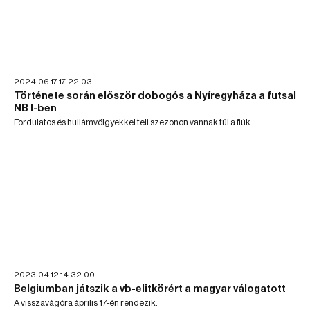
2024.06.17 17:22:03
Története során először dobogós a Nyíregyháza a futsal
NB I-ben
Fordulatos és hullámvölgyekkel teli szezonon vannak túl a fiúk.
2023.04.12 14:32:00
Belgiumban játszik a vb-elitkörért a magyar válogatott
A visszavágóra április 17-én rendezik.