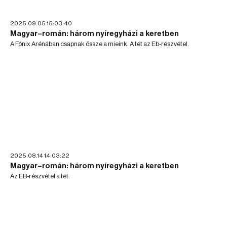
2025.09.05 15:03:40
Magyar–román: három nyíregyházi a keretben
A Főnix Arénában csapnak össze a mieink. A tét az Eb-részvétel.
2025.08.14 14:03:22
Magyar–román: három nyíregyházi a keretben
Az EB-részvétel a tét.