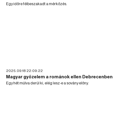
Egy időre félbeszakadt a mérkőzés.
2025.09.18 22:09:22
Magyar győzelem a románok ellen Debrecenben
Egy hét múlva derül ki, elég lesz-e a sovány előny.