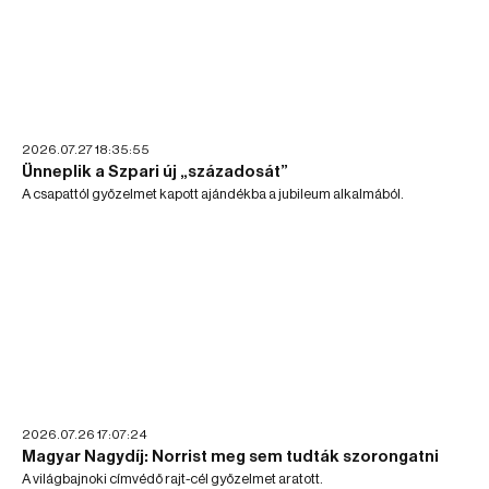
2026.07.27 18:35:55
Ünneplik a Szpari új „századosát”
A csapattól győzelmet kapott ajándékba a jubileum alkalmából.
2026.07.26 17:07:24
Magyar Nagydíj: Norrist meg sem tudták szorongatni
A világbajnoki címvédő rajt-cél győzelmet aratott.