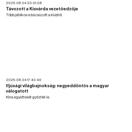
2026.08.04 20:01:58
Távozott a Kisvárda vezetőedzője
Több játékos is búcsúzott a klubtól.
2026.08.04 17:40:49
Ifjúsági világbajnokság: negyeddöntős a magyar
válogatott
Kína együttesét győzték le.