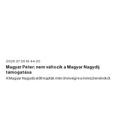
2026.07.26 16:44:20
Magyar Péter: nem változik a Magyar Nagydíj
támogatása
A Magyar Nagydíj előtt kapták mikrofonvégre a miniszterelnököt.