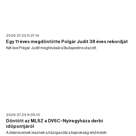
2026.07.25 11:27:14
Egy 11 éves megdöntötte Polgár Judit 38 éves rekordját
Két éve Polgár Judit meghívására Budapestre utazott.
2026.07.25 11:06:13
Döntött az MLSZ a DVSC–Nyíregyháza derbi
időpontjáról
A debreceniek lesznek a házigazdái a bajnokság első keleti