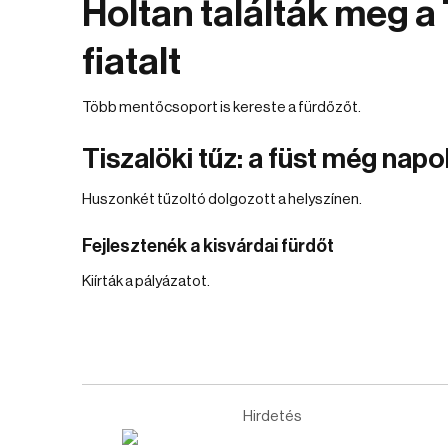
Holtan találták meg a
fiatalt
Több mentőcsoport is kereste a fürdőzőt.
Tiszalöki tűz: a füst még nap
Huszonkét tűzoltó dolgozott a helyszínen.
Fejlesztenék a kisvárdai fürdőt
Kiírták a pályázatot.
Hirdetés