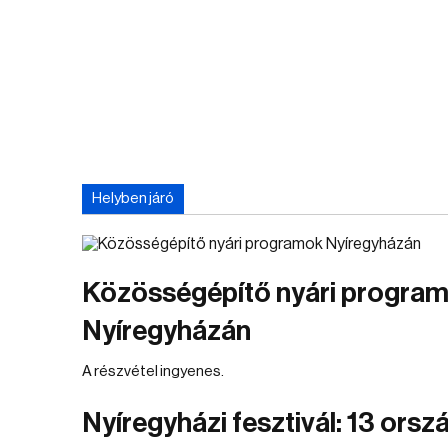
Helyben járó
Közösségépítő nyári progra
Nyíregyházán
A részvétel ingyenes.
Nyíregyházi fesztivál: 13 orsz