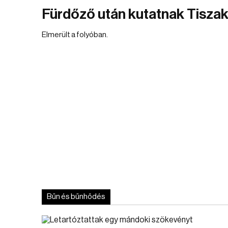
Fürdőző után kutatnak Tisza
Elmerült a folyóban.
Bűn és bűnhődés