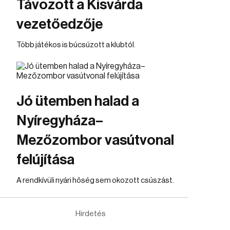
Távozott a Kisvárda
vezetőedzője
Több játékos is búcsúzott a klubtól.
Jó ütemben halad a
Nyíregyháza–
Mezőzombor vasútvonal
felújítása
A rendkívüli nyári hőség sem okozott csúszást.
Hirdetés