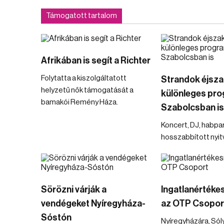
Támogatott tartalom
Afrikában is segít a Richter
Folytatta a kiszolgáltatott
Strandok éjsza
helyzetű nők támogatását a
különleges pr
bamakói Remény Háza.
Szabolcsban is
Koncert, DJ, habpar
hosszabbított nyit
Sörözni várják a
Ingatlanértékes
vendégeket Nyíregyháza-
az OTP Csopor
Sóstón
Nyíregyházára, Sól