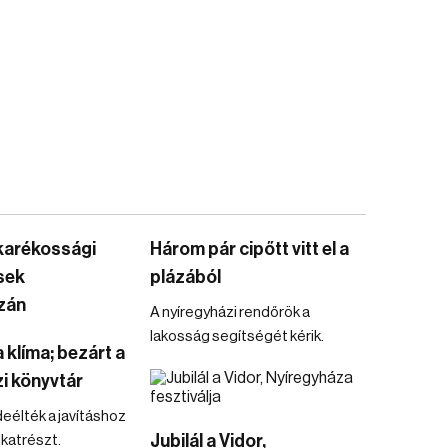
karékossági
Három pár cipőtt vitt el a
sek
plázából
zán
A nyíregyházi rendőrök a
lakosság segítségét kérik.
 klíma; bezárt a
i könyvtár
élték a javításhoz
Jubilál a Vidor,
katrészt.