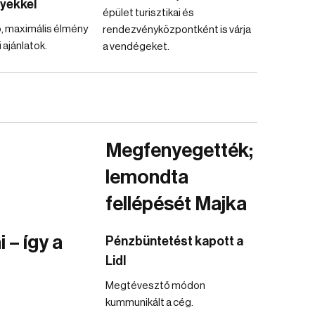
yekkel
épület turisztikai és
, maximális élmény
rendezvényközpontként is várja
ajánlatok.
a vendégeket.
Megfenyegették;
lemondta
fellépését Majka
 – így a
Pénzbüntetést kapott a
Lidl
Megtévesztő módon
kummunikált a cég.