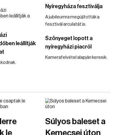
Nyíregyháza fesztiválja
A jubileumra megújították a
fesztivál arculatát is.
ázi
Szőnyeget lopott a
őben leállítják
nyíregyházi piacról
at
Kamerafelvétel alapján keresik.
skodnak.
lerre
Súlyos baleset a
k le
Kemecsei úton