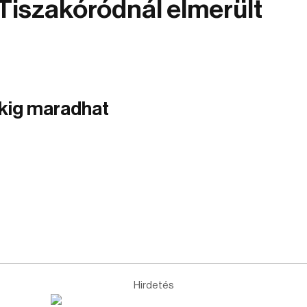
 Tiszakóródnál elmerült
okig maradhat
Hirdetés