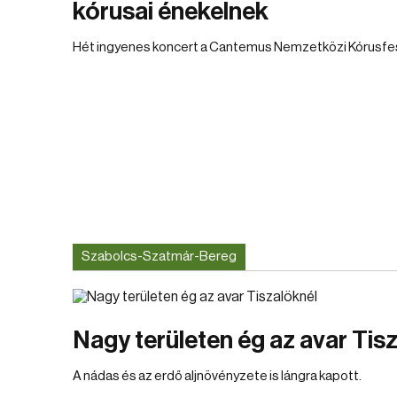
kórusai énekelnek
Hét ingyenes koncert a Cantemus Nemzetközi Kórusfes
Szabolcs-Szatmár-Bereg
Nagy területen ég az avar Tis
A nádas és az erdő aljnövényzete is lángra kapott.