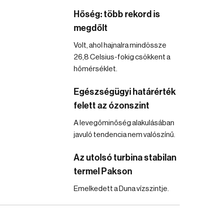
Hőség: több rekord is
megdőlt
Volt, ahol hajnalra mindössze
26,8 Celsius-fokig csökkent a
hőmérséklet.
Egészségügyi határérték
felett az ózonszint
A levegőminőség alakulásában
javuló tendencia nem valószínű.
Az utolsó turbina stabilan
termel Pakson
Emelkedett a Duna vízszintje.