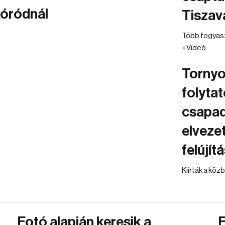
kóródnál
Tiszav
Több fogyaszt
+Videó.
Tornyo
folyta
csapad
elveze
felújít
Kiírták a kö
Fotó alapján keresik a
E