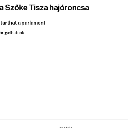
 a Szőke Tisza hajóroncsa
 tarthat a parlament
tárgyalhatnak.