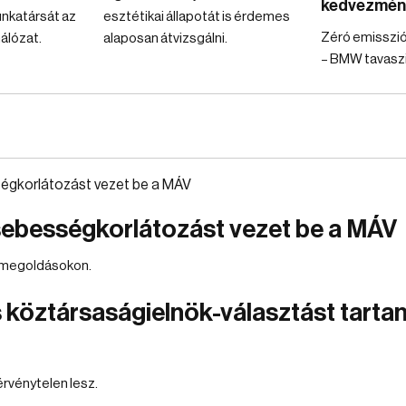
kedvezmén
unkatársát az
esztétikai állapotát is érdemes
Zéró emisszió
álózat.
alaposan átvizsgálni.
– BMW tavaszi 
sebességkorlátozást vezet be a MÁV
 megoldásokon.
 köztársaságielnök-választást tartani
érvénytelen lesz.