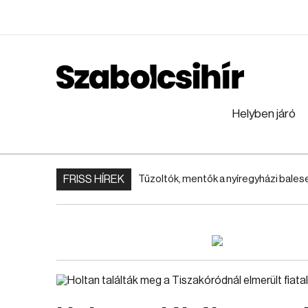
Helyben járó
FRISS HÍREK
Tűzoltók, mentők a nyíregyházi bales