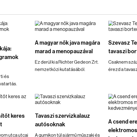
A magyar nők java magára
Szevasz Ter
kája:
marad a menopauzával
tavaszi bo
ogramok
Ez derül ki a Richter Gedeon Zrt.
Csaknem száz 
nemzetközi kutatásából.
érezd a tavasz
ti és
vatartás.
ítőt keres
Tavaszi szervizkalauz
A csend er
t
autósoknak
elektromos
yom utca utcai
A gumikon túl a jármű műszaki és