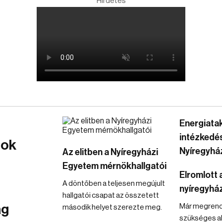
Hirdetés
Energiata
intézkedé
mok
Nyíregyhá
Az elitben a Nyíregyházi
Egyetem mérnökhallgatói
Elromlott a
A döntőben a teljesen megújult
nyíregyház
hallgatói csapat az összetett
ág
Már megrende
második helyet szerezte meg.
szükséges al