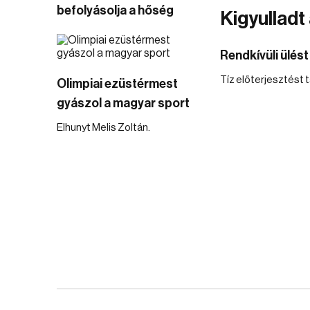
befolyásolja a hőség
Kigyulladt
Rendkívüli ülést
Tíz előterjesztést 
Olimpiai ezüstérmest
gyászol a magyar sport
Elhunyt Melis Zoltán.