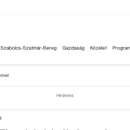
Szabolcs-Szatmár-Bereg
Gazdaság
Közélet
Progra
etnél
Hirdetés