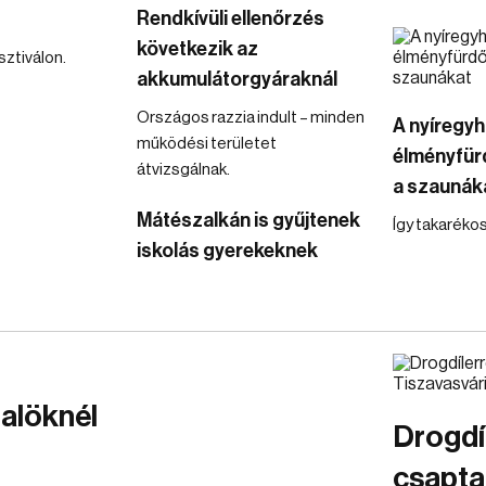
Rendkívüli ellenőrzés
következik az
ztiválon.
akkumulátorgyáraknál
Országos razzia indult – minden
A nyíregyh
működési területet
élményfürd
átvizsgálnak.
a szaunák
Mátészalkán is gyűjtenek
Így takaréko
iskolás gyerekeknek
zalöknél
Drogdí
csapta