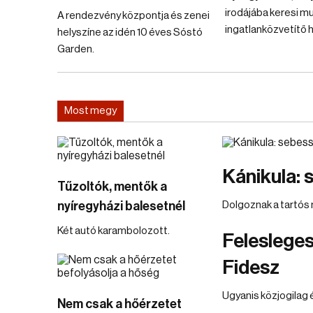
irodájába keresi m
A rendezvény központja és zenei
ingatlanközvetítő h
helyszíne az idén 10 éves Sóstó
Garden.
Most megy
Kánikula: 
Tűzoltók, mentők a
nyíregyházi balesetnél
Dolgoznak a tartós
Két autó karambolozott.
Felesleges
Fidesz
Ugyanis közjogilag 
Nem csak a hőérzetet