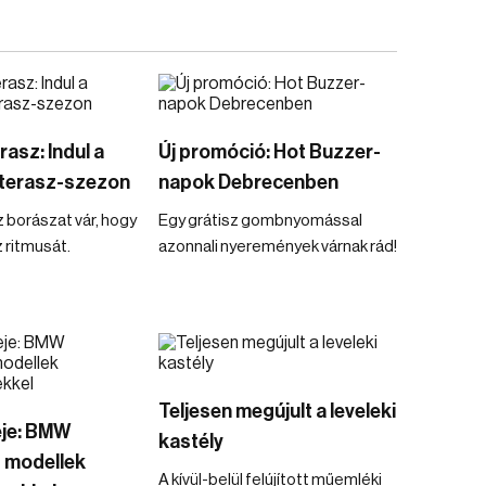
asz: Indul a
Új promóció: Hot Buzzer-
rterasz-szezon
napok Debrecenben
borászat vár, hogy
Egy grátisz gombnyomással
 ritmusát.
azonnali nyeremények várnak rád!
Teljesen megújult a leveleki
eje: BMW
kastély
 modellek
A kívül-belül felújított műemléki