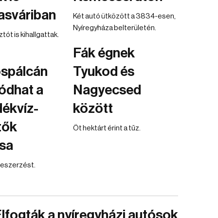
asváriban
Két autó ütközött a 3834-esen,
Nyíregyháza belterületén.
ót is kihallgattak.
Fák égnek
spálcán
Tyukod és
tódhat a
Nagyecsed
ékvíz-
között
tők
Öt hektárt érint a tűz.
ása
zbeszerzést.
lfogták a nyíregyházi autósok