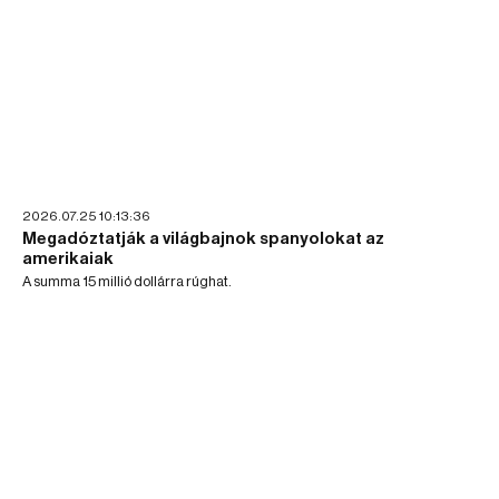
2026.07.25 10:13:36
Megadóztatják a világbajnok spanyolokat az
amerikaiak
A summa 15 millió dollárra rúghat.