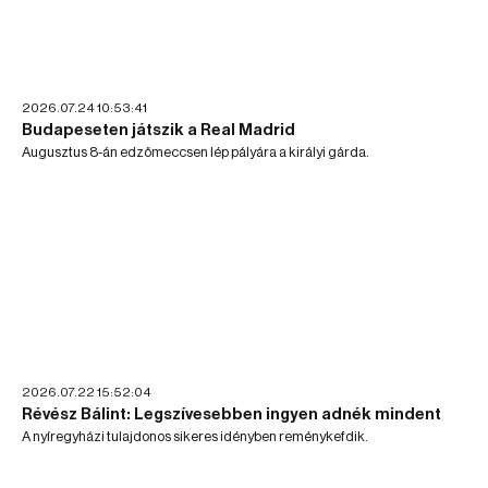
2026.07.24 10:53:41
Budapeseten játszik a Real Madrid
Augusztus 8-án edzőmeccsen lép pályára a királyi gárda.
2026.07.22 15:52:04
Révész Bálint: Legszívesebben ingyen adnék mindent
A nyíregyházi tulajdonos sikeres idényben reménykefdik.