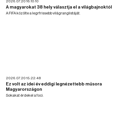
2026.07.20 16:10:10
A magyarokat 38 hely választja el a világbajnoktól
A FIFA közölte a legrfrissebb világranglistáját.
2026.07.20 15:22:48
Ez volt az idei év eddigi legnézettebb műsora
Magyarországon
Sokakat érdekel a foci.