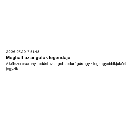
2026.07.20 17:51:48
Meghalt az angolok legendája
A kétszeres aranylabdást az angol labdarúgás egyik legnagyobbikjaként
jegyzik.