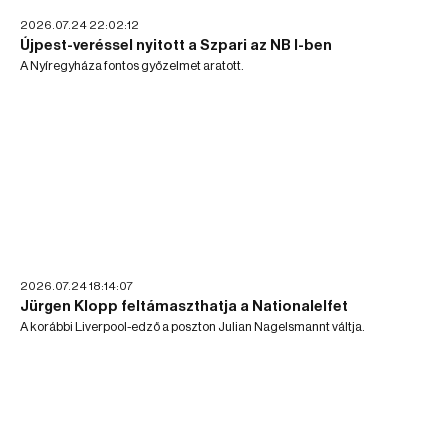
2026.07.24 22:02:12
Újpest-veréssel nyitott a Szpari az NB I-ben
A Nyíregyháza fontos győzelmet aratott.
2026.07.24 18:14:07
Jürgen Klopp feltámaszthatja a Nationalelfet
A korábbi Liverpool-edző a poszton Julian Nagelsmannt váltja.