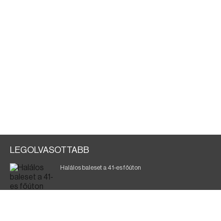
LEGOLVASOTTABB
Halálos baleset a 41-es főúton
Gyász: elhunyt az olaszok legendás labdarúgója