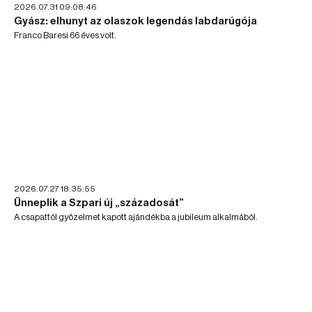
2026.07.31 09:08:46
Gyász: elhunyt az olaszok legendás labdarúgója
Franco Baresi 66 éves volt.
2026.07.27 18:35:55
Ünneplik a Szpari új „századosát”
A csapattól győzelmet kapott ajándékba a jubileum alkalmából.