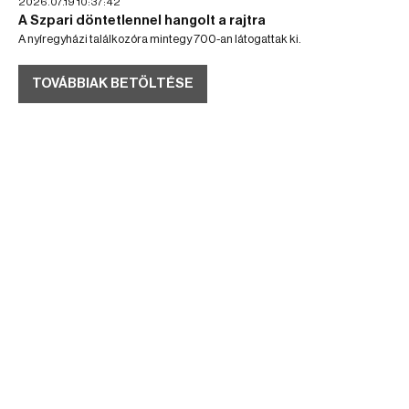
2026.07.19 10:37:42
A Szpari döntetlennel hangolt a rajtra
A nyíregyházi találkozóra mintegy 700-an látogattak ki.
TOVÁBBIAK BETÖLTÉSE