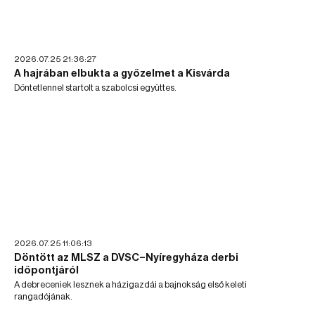
2026.07.25 21:36:27
A hajrában elbukta a győzelmet a Kisvárda
Döntetlennel startolt a szabolcsi együttes.
2026.07.25 11:06:13
Döntött az MLSZ a DVSC–Nyíregyháza derbi
időpontjáról
A debreceniek lesznek a házigazdái a bajnokság első keleti
rangadójának.