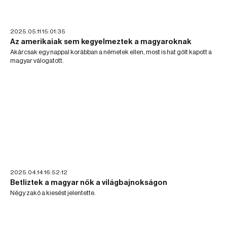
2025.05.11 15:01:35
Az amerikaiak sem kegyelmeztek a magyaroknak
Akárcsak egy nappal korábban a németek ellen, most is hat gólt kapott a
magyar válogatott.
2025.04.14 16:52:12
Betliztek a magyar nők a világbajnokságon
Négy zakó a kiesést jelentette.