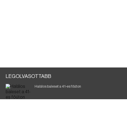
LEGOLVASOTTABB
Halálos baleset a 41-es főúton
Magyar Péter: ülésezett a Kormányzati Védelmi
Munkacsoport