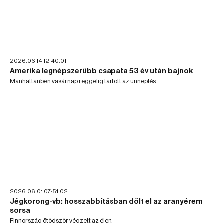
2026.06.14 12:40:01
Amerika legnépszerűbb csapata 53 év után bajnok
Manhattanben vasárnap reggelig tartott az ünneplés.
2026.06.01 07:51:02
Jégkorong-vb: hosszabbításban dőlt el az aranyérem
sorsa
Finnország ötödször végzett az élen.