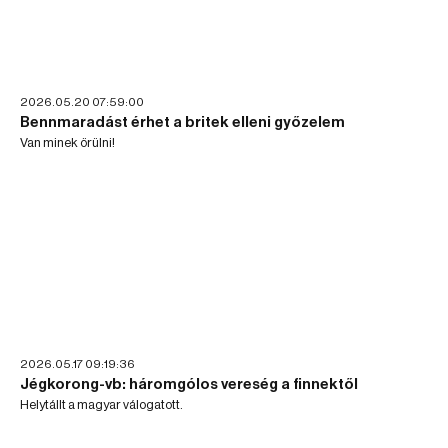
2026.05.20 07:59:00
Bennmaradást érhet a britek elleni győzelem
Van minek örülni!
2026.05.17 09:19:36
Jégkorong-vb: háromgólos vereség a finnektől
Helytállt a magyar válogatott.