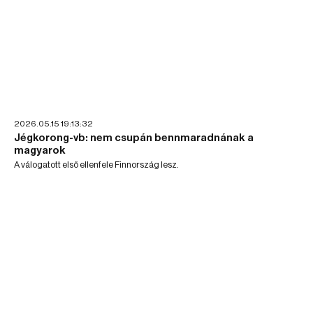
2026.05.15 19:13:32
Jégkorong-vb: nem csupán bennmaradnának a
magyarok
A válogatott első ellenfele Finnország lesz.