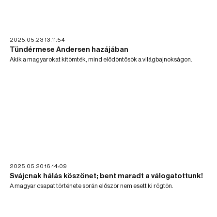
2025.05.23 13:11:54
Tündérmese Andersen hazájában
Akik a magyarokat kitömték, mind elődöntősök a világbajnokságon.
2025.05.20 16:14:09
Svájcnak hálás köszönet; bent maradt a válogatottunk!
A magyar csapat története során először nem esett ki rögtön.