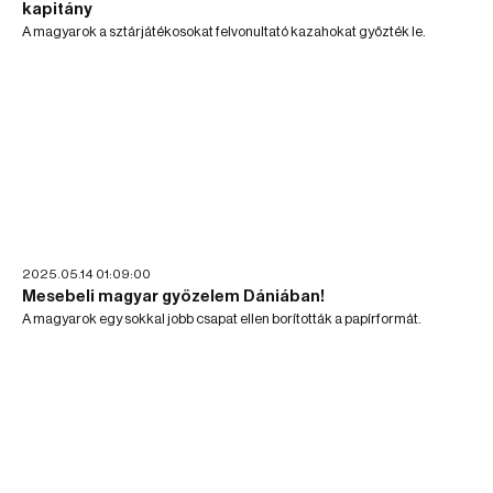
kapitány
A magyarok a sztárjátékosokat felvonultató kazahokat győzték le.
2025.05.14 01:09:00
Mesebeli magyar győzelem Dániában!
A magyarok egy sokkal jobb csapat ellen borították a papírformát.