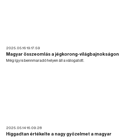
2025.05.16 19:17:59
Magyar összeomlás a jégkorong-világbajnokságon
Még így is bennmaradó helyen áll a válogatott.
2025.05.14 16:09:28
Higgadtan értékelte a nagy győzelmet a magyar