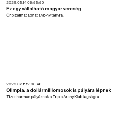
2026.05.14 09:55:50
Ez egy vállalható magyar vereség
Önbizalmat adhat a vb-nyitányra.
2026.02.11 12:00:48
Olimpia: a dollármilliomosok is pályára lépnek
Tizenhárman pályáznak a Tripla Arany Klub tagságra.