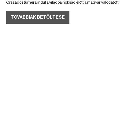
Országos turnéra indul a világbajnokság előtt a magyar válogatott.
TOVÁBBIAK BETÖLTÉSE