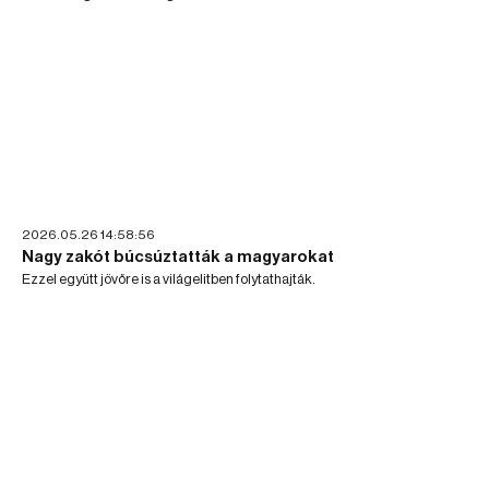
2026.05.26 14:58:56
Nagy zakót búcsúztatták a magyarokat
Ezzel együtt jövőre is a világelitben folytathajták.