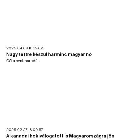
2025.04.09 13:15:02
Nagy tettre készül harminc magyar nő
Cél a bentmaradás.
2025.02.27 18:00:57
A kanadai hokiválogatott is Magyarországra jön