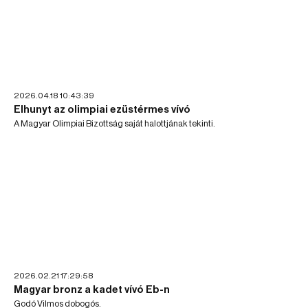
2026.04.18 10:43:39
Elhunyt az olimpiai ezüstérmes vívó
A Magyar Olimpiai Bizottság saját halottjának tekinti.
2026.02.21 17:29:58
Magyar bronz a kadet vívó Eb-n
Godó Vilmos dobogós.