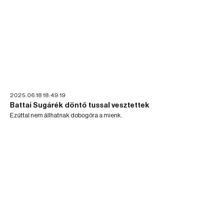
2025.06.18 18:49:19
Battai Sugárék döntő tussal vesztettek
Ezúttal nem állhatnak dobogóra a mienk.