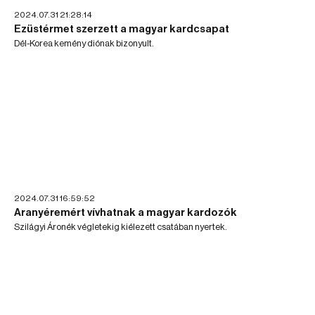
2024.07.31 21:28:14
Ezüstérmet szerzett a magyar kardcsapat
Dél-Korea kemény diónak bizonyult.
2024.07.31 16:59:52
Aranyéremért vívhatnak a magyar kardozók
Szilágyi Áronék végletekig kiélezett csatában nyertek.