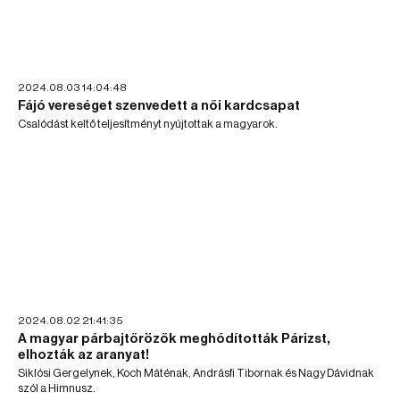
2024.08.03 14:04:48
Fájó vereséget szenvedett a női kardcsapat
Csalódást keltő teljesítményt nyújtottak a magyarok.
2024.08.02 21:41:35
A magyar párbajtőrözők meghódították Párizst,
elhozták az aranyat!
Siklósi Gergelynek, Koch Máténak, Andrásfi Tibornak és Nagy Dávidnak
szól a Himnusz.