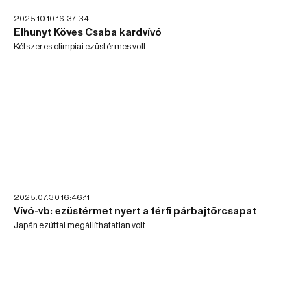
2025.10.10 16:37:34
Elhunyt Köves Csaba kardvívó
Kétszeres olimpiai ezüstérmes volt.
2025.07.30 16:46:11
Vívó-vb: ezüstérmet nyert a férfi párbajtőrcsapat
Japán ezúttal megállíthatatlan volt.