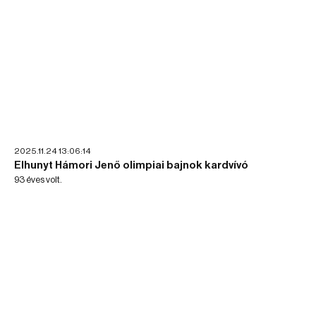
2025.11.24 13:06:14
Elhunyt Hámori Jenő olimpiai bajnok kardvívó
93 éves volt.