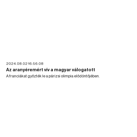
2024.08.02 16:56:08
Az aranyéremért vív a magyar válogatott
A franciákat győzték le a párizsi olimpia elődöntőjében.