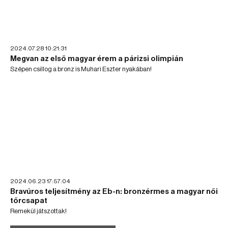
2024.07.28 10:21:31
Megvan az első magyar érem a párizsi olimpián
Szépen csillog a bronz is Muhari Eszter nyakában!
2024.06.23 17:57:04
Bravúros teljesítmény az Eb-n: bronzérmes a magyar női
tőrcsapat
Remekül játszottak!