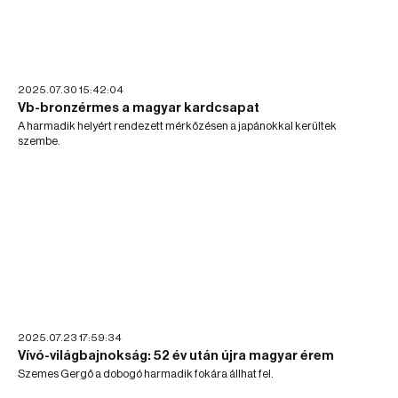
2025.07.30 15:42:04
Vb-bronzérmes a magyar kardcsapat
A harmadik helyért rendezett mérkőzésen a japánokkal kerültek
szembe.
2025.07.23 17:59:34
Vívó-világbajnokság: 52 év után újra magyar érem
Szemes Gergő a dobogó harmadik fokára állhat fel.