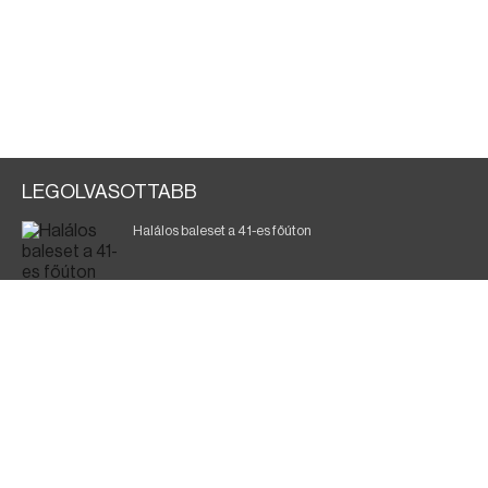
LEGOLVASOTTABB
Halálos baleset a 41-es főúton
700 megawattot spóroltak össze a magyarok
Fák égnek Tyukod és Nagyecsed között