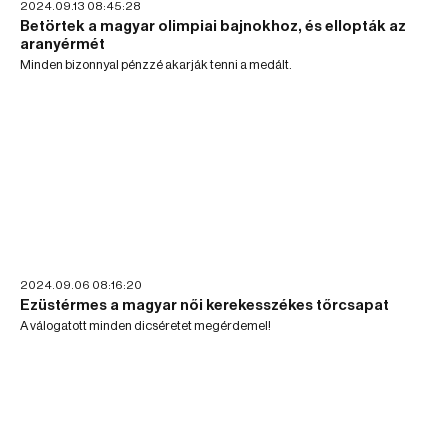
2024.09.13 08:45:28
Betörtek a magyar olimpiai bajnokhoz, és ellopták az
aranyérmét
Minden bizonnyal pénzzé akarják tenni a medált.
2024.09.06 08:16:20
Ezüstérmes a magyar női kerekesszékes tőrcsapat
A válogatott minden dicséretet megérdemel!