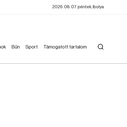
2026. 08. 07. péntek, Ibolya
mok
Bűn
Sport
Támogatott tartalom