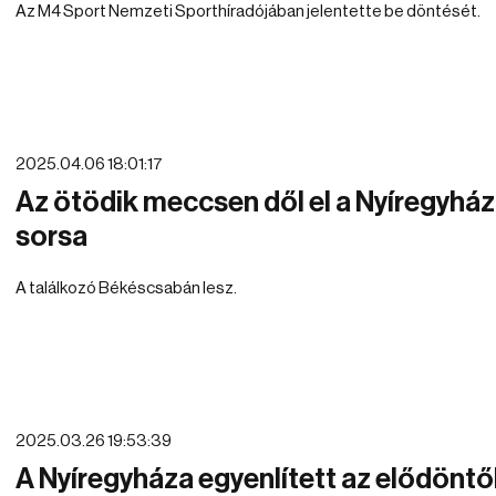
Az M4 Sport Nemzeti Sporthíradójában jelentette be döntését.
2025.04.06 18:01:17
Az ötödik meccsen dől el a Nyíregyhá
sorsa
A találkozó Békéscsabán lesz.
2025.03.26 19:53:39
A Nyíregyháza egyenlített az elődönt