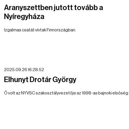
Aranyszettben jutott tovább a
Nyíregyháza
Izgalmas csatát vívtak Finnországban.
2025.09.26 16:28:52
Elhunyt Drotár György
Ő volt az NYVSC szakosztályvezetője az 1998-as bajnoki elsőség 