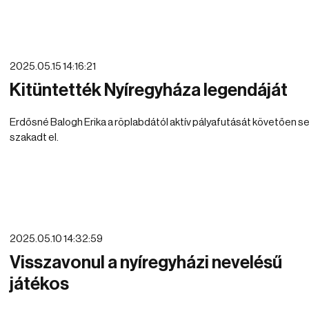
2025.05.15 14:16:21
Kitüntették Nyíregyháza legendáját
Erdősné Balogh Erika a röplabdától aktív pályafutását követően 
szakadt el.
2025.05.10 14:32:59
Visszavonul a nyíregyházi nevelésű
játékos