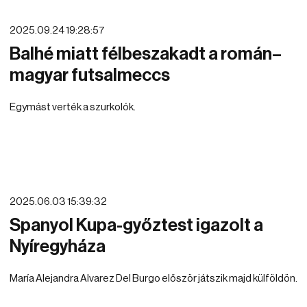
2025.09.24 19:28:57
Balhé miatt félbeszakadt a román–
magyar futsalmeccs
Egymást verték a szurkolók.
2025.06.03 15:39:32
Spanyol Kupa-győztest igazolt a
Nyíregyháza
María Alejandra Alvarez Del Burgo először játszik majd külföldön.