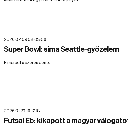
Kevesebb mint egy órát töltött a pályán.
2026.02.09 08:03:06
Super Bowl: sima Seattle-győzelem
Elmaradt a szoros döntő.
2026.01.27 19:17:18
Futsal Eb: kikapott a magyar válogato