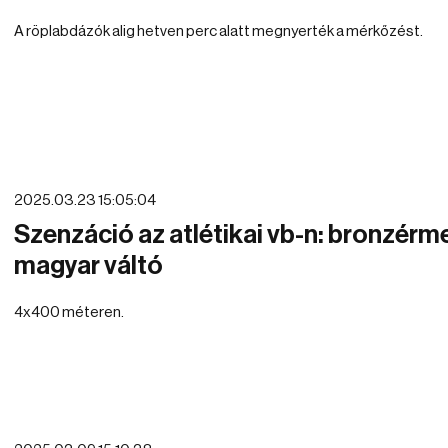
A röplabdázók alig hetven perc alatt megnyerték a mérkőzést.
2025.03.23 15:05:04
Szenzáció az atlétikai vb-n: bronzérm
magyar váltó
4x400 méteren.