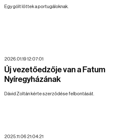
Egy gólt lőttek a portugáloknak.
2026.01.19 12:07:01
Új vezetőedzője van a Fatum
Nyíregyházának
Dávid Zoltán kérte szerződése felbontását.
2025.11.06 21:04:21