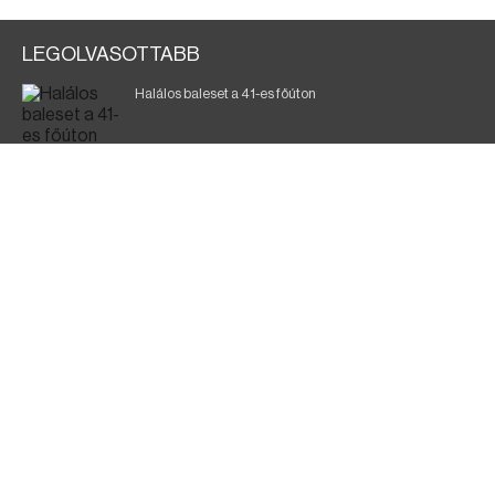
LEGOLVASOTTABB
Halálos baleset a 41-es főúton
Gyász: elhunyt az olaszok legendás labdarúgója
Magyar Péter: ülésezett a Kormányzati Védelmi
Munkacsoport
A vasúti teherszállítást korlátozzák
Fürdőző után kutatnak Tiszakóródnál