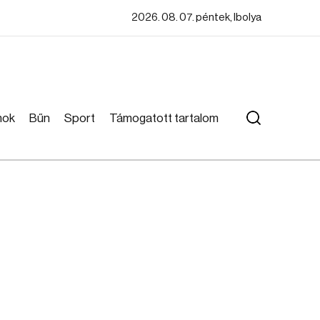
2026. 08. 07. péntek, Ibolya
mok
Bűn
Sport
Támogatott tartalom