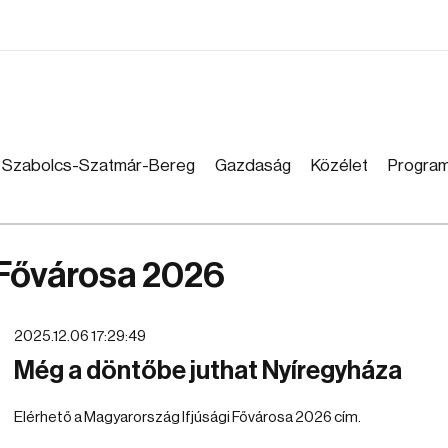
Szabolcs-Szatmár-Bereg
Gazdaság
Közélet
Progra
 Fővárosa 2026
2025.12.06 17:29:49
Még a döntőbe juthat Nyíregyháza
Elérhető a Magyarország Ifjúsági Fővárosa 2026 cím.