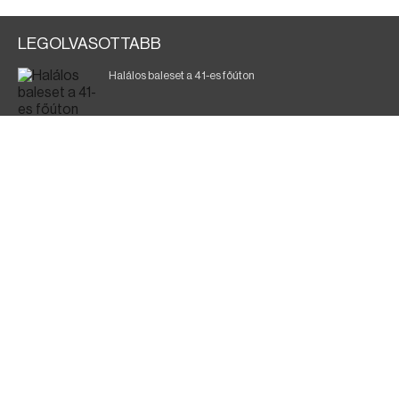
LEGOLVASOTTABB
Halálos baleset a 41-es főúton
Gyász: elhunyt az olaszok legendás labdarúgója
Magyar Péter: ülésezett a Kormányzati Védelmi
Munkacsoport
Fák égnek Tyukod és Nagyecsed között
Fürdőző után kutatnak Tiszakóródnál