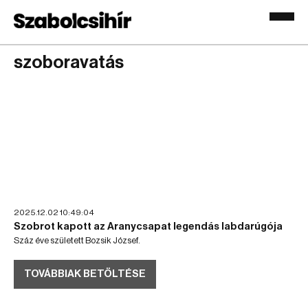
szoboravatás
2025.12.02 10:49:04
Szobrot kapott az Aranycsapat legendás labdarúgója
Száz éve született Bozsik József.
TOVÁBBIAK BETÖLTÉSE