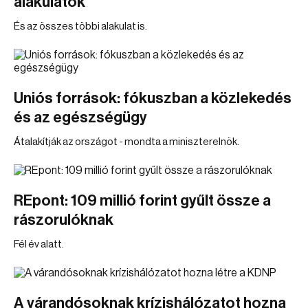
alakulatok
És az összes többi alakulat is.
Uniós források: fókuszban a közlekedés
és az egészségügy
Átalakítják az országot - mondta a miniszterelnök.
REpont: 109 millió forint gyűlt össze a
rászorulóknak
Fél év alatt.
A várandósoknak krízishálózatot hozna