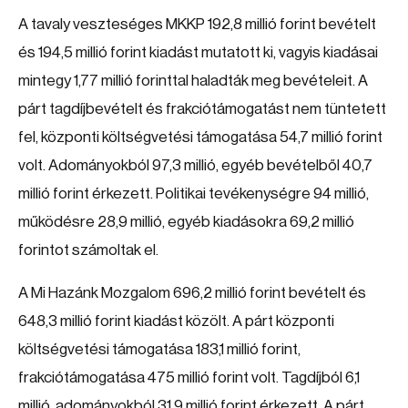
A tavaly veszteséges MKKP 192,8 millió forint bevételt
és 194,5 millió forint kiadást mutatott ki, vagyis kiadásai
mintegy 1,77 millió forinttal haladták meg bevételeit. A
párt tagdíjbevételt és frakciótámogatást nem tüntetett
fel, központi költségvetési támogatása 54,7 millió forint
volt. Adományokból 97,3 millió, egyéb bevételből 40,7
millió forint érkezett. Politikai tevékenységre 94 millió,
működésre 28,9 millió, egyéb kiadásokra 69,2 millió
forintot számoltak el.
A Mi Hazánk Mozgalom 696,2 millió forint bevételt és
648,3 millió forint kiadást közölt. A párt központi
költségvetési támogatása 183,1 millió forint,
frakciótámogatása 475 millió forint volt. Tagdíjból 6,1
millió, adományokból 31,9 millió forint érkezett. A párt