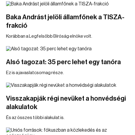
Baka Andrást jelöli államfőnek a TISZA-
frakció
Korábban a Legfelsőbb Bíróság elnöke volt.
Alsó tagozat: 35 perc lehet egy tanóra
Ez is a javaslatcsomag része.
Visszakapják régi nevüket a honvédségi
alakulatok
És az összes többi alakulat is.