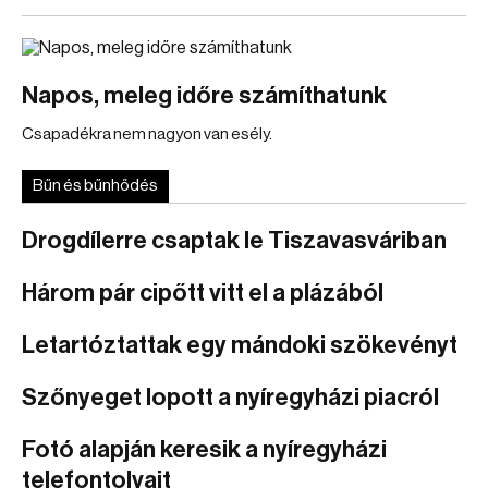
Napos, meleg időre számíthatunk
Csapadékra nem nagyon van esély.
Bűn és bűnhődés
Drogdílerre csaptak le Tiszavasváriban
Három pár cipőtt vitt el a plázából
Letartóztattak egy mándoki szökevényt
Szőnyeget lopott a nyíregyházi piacról
Fotó alapján keresik a nyíregyházi
telefontolvajt