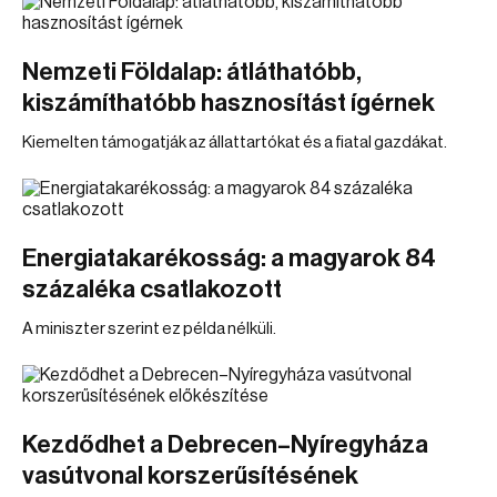
Nemzeti Földalap: átláthatóbb,
kiszámíthatóbb hasznosítást ígérnek
Kiemelten támogatják az állattartókat és a fiatal gazdákat.
Energiatakarékosság: a magyarok 84
százaléka csatlakozott
A miniszter szerint ez példa nélküli.
Kezdődhet a Debrecen–Nyíregyháza
vasútvonal korszerűsítésének