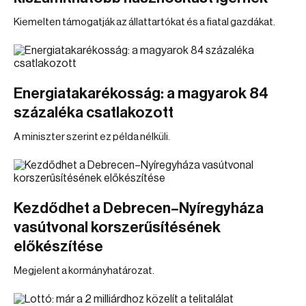
Kiemelten támogatják az állattartókat és a fiatal gazdákat.
Energiatakarékosság: a magyarok 84
százaléka csatlakozott
A miniszter szerint ez példa nélküli.
Kezdődhet a Debrecen–Nyíregyháza
vasútvonal korszerűsítésének
előkészítése
Megjelent a kormányhatározat.