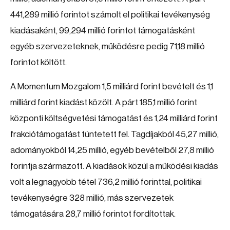
441,289 millió forintot számolt el politikai tevékenység
kiadásaként, 99,294 millió forintot támogatásként
egyéb szervezeteknek, működésre pedig 71,18 millió
forintot költött.
A Momentum Mozgalom 1,5 milliárd forint bevételt és 1,1
milliárd forint kiadást közölt. A párt 185,1 millió forint
központi költségvetési támogatást és 1,24 milliárd forint
frakciótámogatást tüntetett fel. Tagdíjakból 45,27 millió,
adományokból 14,25 millió, egyéb bevételből 27,8 millió
forintja származott. A kiadások közül a működési kiadás
volt a legnagyobb tétel 736,2 millió forinttal, politikai
tevékenységre 328 millió, más szervezetek
támogatására 28,7 millió forintot fordítottak.