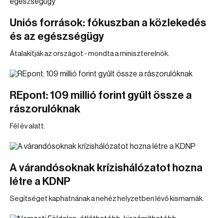
Uniós források: fókuszban a közlekedés
és az egészségügy
Átalakítják az országot - mondta a miniszterelnök.
REpont: 109 millió forint gyűlt össze a
rászorulóknak
Fél év alatt.
A várandósoknak krízishálózatot hozna
létre a KDNP
Segítséget kaphatnának a nehéz helyzetben lévő kismamák.