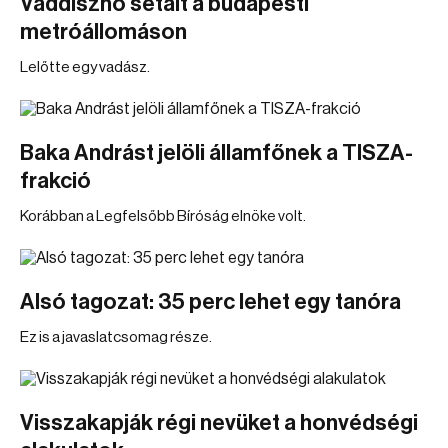
Vaddisznó sétált a budapesti
metróállomáson
Lelőtte egy vadász.
Baka Andrást jelöli államfőnek a TISZA-
frakció
Korábban a Legfelsőbb Bíróság elnöke volt.
Alsó tagozat: 35 perc lehet egy tanóra
Ez is a javaslatcsomag része.
Visszakapják régi nevüket a honvédségi