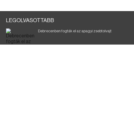
LEGOLVASOTTABB
Debrecenben fogták el az apagyi zsebtolvajt
Halálos baleset a 41-es főúton
700 megawattot spóroltak össze a magyarok
Fák égnek Tyukod és Nagyecsed között
Fürdőző után kutatnak Tiszakóródnál