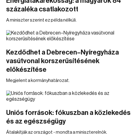
Energiatakarékosság: a magyarok 84
százaléka csatlakozott
A miniszter szerint ez példa nélküli.
Kezdődhet a Debrecen–Nyíregyháza
vasútvonal korszerűsítésének
előkészítése
Megjelent a kormányhatározat.
Uniós források: fókuszban a közlekedés
és az egészségügy
Átalakítják az országot - mondta a miniszterelnök.