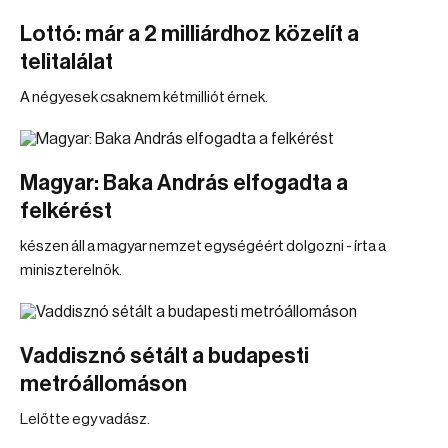
Lottó: már a 2 milliárdhoz közelít a
telitalálat
A négyesek csaknem kétmilliót érnek.
Magyar: Baka András elfogadta a
felkérést
készen áll a magyar nemzet egységéért dolgozni - írta a
miniszterelnök.
Vaddisznó sétált a budapesti
metróállomáson
Lelőtte egy vadász.