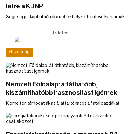
létre a KDNP
Segítséget kaphatnának a nehéz helyzetben lévő kismamák.
Hirdetés
Gazdaság
Nemzeti Földalap: átláthatóbb,
kiszámíthatóbb hasznosítást ígérnek
Kiemelten támogatják az állattartókat és a fiatal gazdákat.