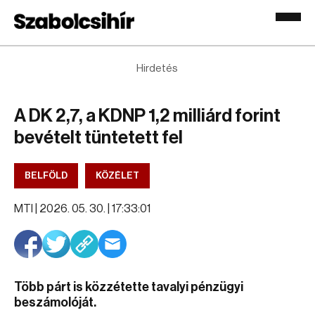
Hirdetés
A DK 2,7, a KDNP 1,2 milliárd forint
bevételt tüntetett fel
BELFÖLD
KÖZÉLET
MTI |
2026. 05. 30. | 17:33:01
Több párt is közzétette tavalyi pénzügyi
beszámolóját.