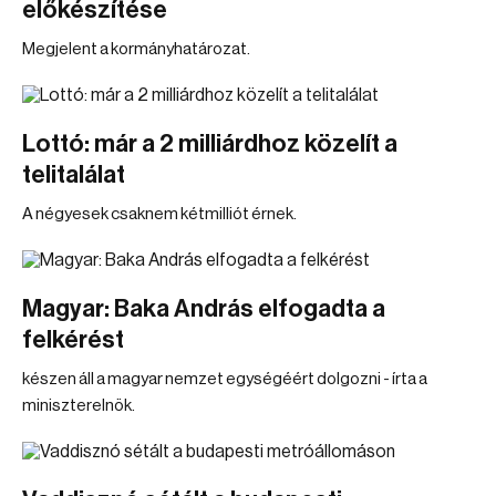
előkészítése
Megjelent a kormányhatározat.
Lottó: már a 2 milliárdhoz közelít a
telitalálat
A négyesek csaknem kétmilliót érnek.
Magyar: Baka András elfogadta a
felkérést
készen áll a magyar nemzet egységéért dolgozni - írta a
miniszterelnök.