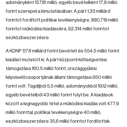
adományként 157,16 millió, egyéb bevételként 17,8 millió
forint szerepel a kimutatásában. A párt 1,33 milliárd
forintot fordított politikai tevékenységre, 880,719 millió
forintot működési kiadásokra, 92,314 millió forintot
eszközbeszerzésre.
A KDNP 1,178 milliárd forint bevételt és 554,5 millió forint
kiadást mutatott ki. A párt központi költségvetési
támogatása 160,5 millió forint, országgyűlési
képviselőcsoportjának állami támogatása 950 millió
forint volt. Tagdíjból 5,5 millió, adományokból 19,12 millió,
egyéb bevételből 43 millió forint folyt be. A kiadások
között a legnagyobb tétel a működési kiadás volt 477,9
millió forinttal, politikai tevékenységre 40 millió,
eszközbeszerzésre 35,6 millió forintot fordítottak.