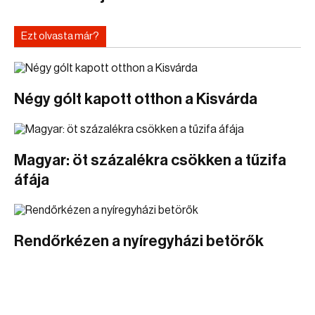
Ezt olvasta már?
Négy gólt kapott otthon a Kisvárda
Magyar: öt százalékra csökken a tűzifa
áfája
Rendőrkézen a nyíregyházi betörők