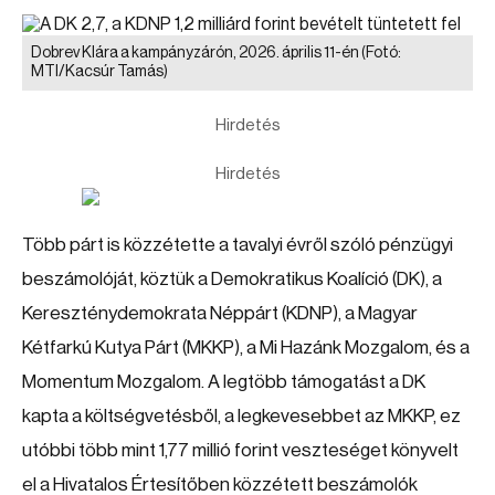
Dobrev Klára a kampányzárón, 2026. április 11-én
(Fotó:
MTI/Kacsúr Tamás)
Hirdetés
Hirdetés
Több párt is közzétette a tavalyi évről szóló pénzügyi
beszámolóját, köztük a Demokratikus Koalíció (DK), a
Kereszténydemokrata Néppárt (KDNP), a Magyar
Kétfarkú Kutya Párt (MKKP), a Mi Hazánk Mozgalom, és a
Momentum Mozgalom. A legtöbb támogatást a DK
kapta a költségvetésből, a legkevesebbet az MKKP, ez
utóbbi több mint 1,77 millió forint veszteséget könyvelt
el a Hivatalos Értesítőben közzétett beszámolók