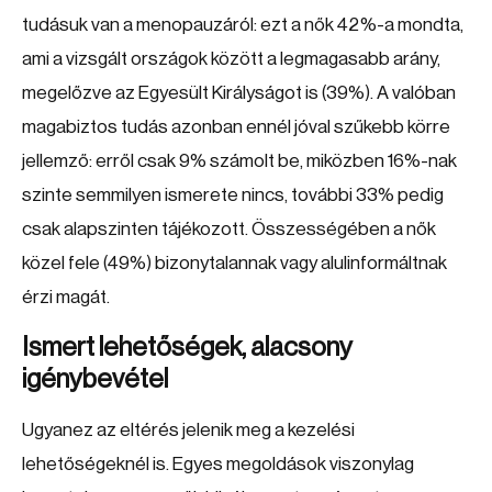
tudásuk van a menopauzáról: ezt a nők 42%-a mondta,
ami a vizsgált országok között a legmagasabb arány,
megelőzve az Egyesült Királyságot is (39%). A valóban
magabiztos tudás azonban ennél jóval szűkebb körre
jellemző: erről csak 9% számolt be, miközben 16%-nak
szinte semmilyen ismerete nincs, további 33% pedig
csak alapszinten tájékozott. Összességében a nők
közel fele (49%) bizonytalannak vagy alulinformáltnak
érzi magát.
Ismert lehetőségek, alacsony
igénybevétel
Ugyanez az eltérés jelenik meg a kezelési
lehetőségeknél is. Egyes megoldások viszonylag