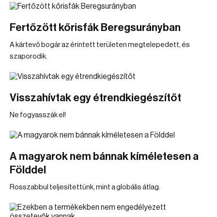
Fertőzött kőrisfák Beregsurányban
A kártevő bogár az érintett területen megtelepedett, és
szaporodik.
Visszahívtak egy étrendkiegészítőt
Ne fogyasszák el!
A magyarok nem bánnak kíméletesen a
Földdel
Rosszabbul teljesítettünk, mint a globális átlag.