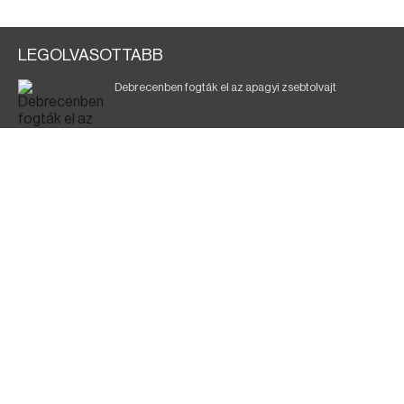
LEGOLVASOTTABB
Debrecenben fogták el az apagyi zsebtolvajt
Halálos baleset a 41-es főúton
700 megawattot spóroltak össze a magyarok
Fák égnek Tyukod és Nagyecsed között
Fürdőző után kutatnak Tiszakóródnál