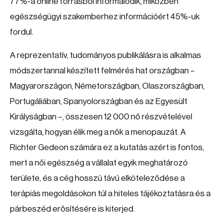
77%-a online forrásból informálódik, miközben
egészségügyi szakemberhez információért 45%-uk
fordul.
A reprezentatív, tudományos publikálásra is alkalmas
módszertannal készített felmérés hat országban –
Magyarországon, Németországban, Olaszországban,
Portugáliában, Spanyolországban és az Egyesült
Királyságban –, összesen 12 000 nő részvételével
vizsgálta, hogyan élik meg a nők a menopauzát. A
Richter Gedeon számára ez a kutatás azért is fontos,
mert a női egészség a vállalat egyik meghatározó
területe, és a cég hosszú távú elköteleződése a
terápiás megoldásokon túl a hiteles tájékoztatásra és a
párbeszéd erősítésére is kiterjed.