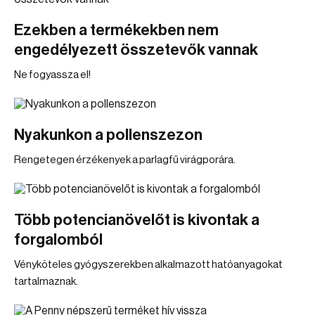
Ezekben a termékekben nem
engedélyezett összetevők vannak
Ne fogyassza el!
Nyakunkon a pollenszezon
Rengetegen érzékenyek a parlagfű virágporára.
Több potencianövelőt is kivontak a
forgalomból
Vényköteles gyógyszerekben alkalmazott hatóanyagokat
tartalmaznak.