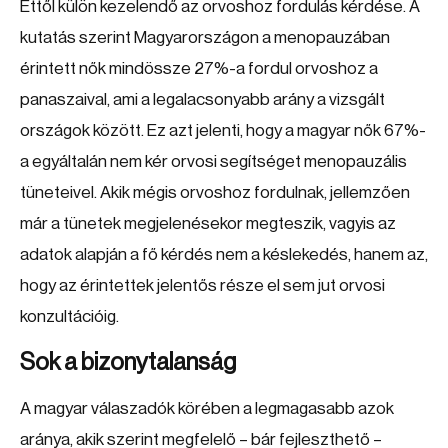
Ettől külön kezelendő az orvoshoz fordulás kérdése. A
kutatás szerint Magyarországon a menopauzában
érintett nők mindössze 27%-a fordul orvoshoz a
panaszaival, ami a legalacsonyabb arány a vizsgált
országok között. Ez azt jelenti, hogy a magyar nők 67%-
a egyáltalán nem kér orvosi segítséget menopauzális
tüneteivel. Akik mégis orvoshoz fordulnak, jellemzően
már a tünetek megjelenésekor megteszik, vagyis az
adatok alapján a fő kérdés nem a késlekedés, hanem az,
hogy az érintettek jelentős része el sem jut orvosi
konzultációig.
Sok a bizonytalanság
A magyar válaszadók körében a legmagasabb azok
aránya, akik szerint megfelelő – bár fejleszthető –