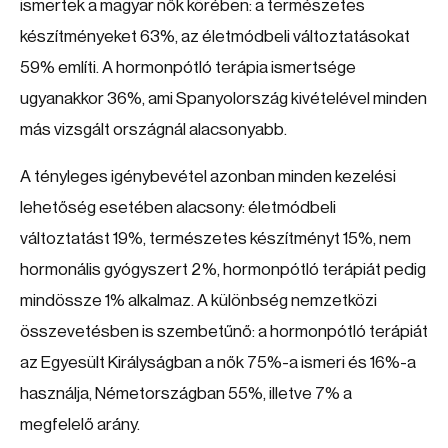
ismertek a magyar nők körében: a természetes
készítményeket 63%, az életmódbeli változtatásokat
59% említi. A hormonpótló terápia ismertsége
ugyanakkor 36%, ami Spanyolország kivételével minden
más vizsgált országnál alacsonyabb.
A tényleges igénybevétel azonban minden kezelési
lehetőség esetében alacsony: életmódbeli
változtatást 19%, természetes készítményt 15%, nem
hormonális gyógyszert 2%, hormonpótló terápiát pedig
mindössze 1% alkalmaz. A különbség nemzetközi
összevetésben is szembetűnő: a hormonpótló terápiát
az Egyesült Királyságban a nők 75%-a ismeri és 16%-a
használja, Németországban 55%, illetve 7% a
megfelelő arány.