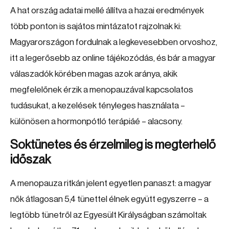
A hat ország adatai mellé állítva a hazai eredmények
több ponton is sajátos mintázatot rajzolnak ki:
Magyarországon fordulnak a legkevesebben orvoshoz,
itt a legerősebb az online tájékozódás, és bár a magyar
válaszadók körében magas azok aránya, akik
megfelelőnek érzik a menopauzával kapcsolatos
tudásukat, a kezelések tényleges használata –
különösen a hormonpótló terápiáé – alacsony.
Soktünetes és érzelmileg is megterhelő
időszak
A menopauza ritkán jelent egyetlen panaszt: a magyar
nők átlagosan 5,4 tünettel élnek együtt egyszerre – a
legtöbb tünetről az Egyesült Királyságban számoltak