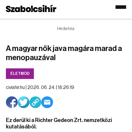
Hirdetés
A magyar nők java magára marad a
menopauzával
ÉLETMÓD
civishir.hu |
2026. 06. 24. | 18:26:19
Ez derül ki a Richter Gedeon Zrt. nemzetközi
kutatásából.