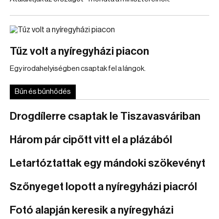
Tűz volt a nyíregyházi piacon
Egy irodahelyiségben csaptak fel a lángok.
Bűn és bűnhődés
Drogdílerre csaptak le Tiszavasváriban
Három pár cipőtt vitt el a plázából
Letartóztattak egy mándoki szökevényt
Szőnyeget lopott a nyíregyházi piacról
Fotó alapján keresik a nyíregyházi