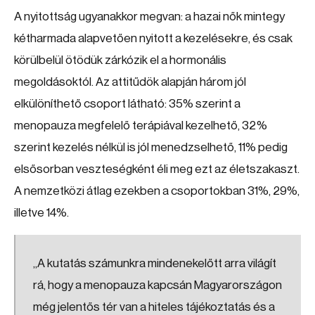
A nyitottság ugyanakkor megvan: a hazai nők mintegy
kétharmada alapvetően nyitott a kezelésekre, és csak
körülbelül ötödük zárkózik el a hormonális
megoldásoktól. Az attitűdök alapján három jól
elkülöníthető csoport látható: 35% szerint a
menopauza megfelelő terápiával kezelhető, 32%
szerint kezelés nélkül is jól menedzselhető, 11% pedig
elsősorban veszteségként éli meg ezt az életszakaszt.
A nemzetközi átlag ezekben a csoportokban 31%, 29%,
illetve 14%.
„A kutatás számunkra mindenekelőtt arra világít
rá, hogy a menopauza kapcsán Magyarországon
még jelentős tér van a hiteles tájékoztatás és a