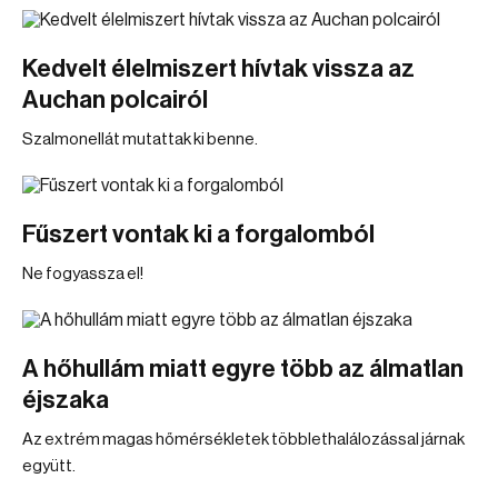
Kedvelt élelmiszert hívtak vissza az
Auchan polcairól
Szalmonellát mutattak ki benne.
Fűszert vontak ki a forgalomból
Ne fogyassza el!
A hőhullám miatt egyre több az álmatlan
éjszaka
Az extrém magas hőmérsékletek többlethalálozással járnak
együtt.