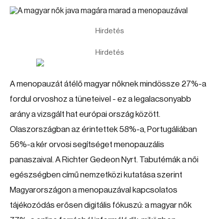
Hirdetés
Hirdetés
A menopauzát átélő magyar nőknek mindössze 27%-a
fordul orvoshoz a tüneteivel - ez a legalacsonyabb
arány a vizsgált hat európai ország között.
Olaszországban az érintettek 58%-a, Portugáliában
56%-a kér orvosi segítséget menopauzális
panaszaival. A Richter Gedeon Nyrt. Tabutémák a női
egészségben című nemzetközi kutatása szerint
Magyarországon a menopauzával kapcsolatos
tájékozódás erősen digitális fókuszú: a magyar nők