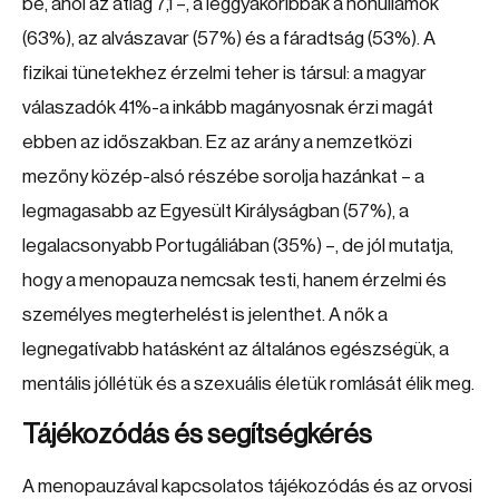
be, ahol az átlag 7,1 –, a leggyakoribbak a hőhullámok
(63%), az alvászavar (57%) és a fáradtság (53%). A
fizikai tünetekhez érzelmi teher is társul: a magyar
válaszadók 41%-a inkább magányosnak érzi magát
ebben az időszakban. Ez az arány a nemzetközi
mezőny közép-alsó részébe sorolja hazánkat – a
legmagasabb az Egyesült Királyságban (57%), a
legalacsonyabb Portugáliában (35%) –, de jól mutatja,
hogy a menopauza nemcsak testi, hanem érzelmi és
személyes megterhelést is jelenthet. A nők a
legnegatívabb hatásként az általános egészségük, a
mentális jóllétük és a szexuális életük romlását élik meg.
Tájékozódás és segítségkérés
A menopauzával kapcsolatos tájékozódás és az orvosi