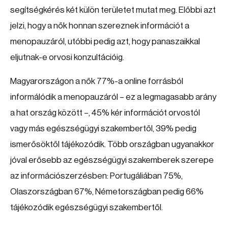
segítségkérés két külön területet mutat meg. Előbbi azt
jelzi, hogy a nők honnan szereznek információt a
menopauzáról, utóbbi pedig azt, hogy panaszaikkal
eljutnak-e orvosi konzultációig.
Magyarországon a nők 77%-a online forrásból
informálódik a menopauzáról – ez a legmagasabb arány
a hat ország között –, 45% kér információt orvostól
vagy más egészségügyi szakembertől, 39% pedig
ismerősöktől tájékozódik. Több országban ugyanakkor
jóval erősebb az egészségügyi szakemberek szerepe
az információszerzésben: Portugáliában 75%,
Olaszországban 67%, Németországban pedig 66%
tájékozódik egészségügyi szakembertől.