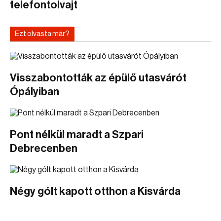
telefontolvajt
Ezt olvasta már?
Visszabontották az épülő utasvárót
Ópályiban
Pont nélkül maradt a Szpari
Debrecenben
Négy gólt kapott otthon a Kisvárda