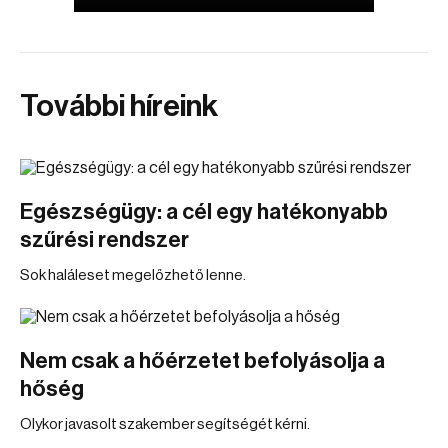
További híreink
Egészségügy: a cél egy hatékonyabb
szűrési rendszer
Sok haláleset megelőzhető lenne.
Nem csak a hőérzetet befolyásolja a
hőség
Olykor javasolt szakember segítségét kérni.