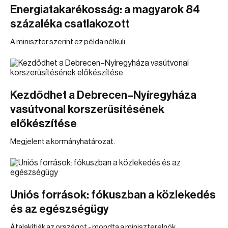
Energiatakarékosság: a magyarok 84
százaléka csatlakozott
A miniszter szerint ez példa nélküli.
Kezdődhet a Debrecen–Nyíregyháza
vasútvonal korszerűsítésének
előkészítése
Megjelent a kormányhatározat.
Uniós források: fókuszban a közlekedés
és az egészségügy
Átalakítják az országot - mondta a miniszterelnök.