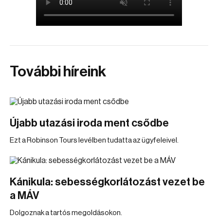
További híreink
Újabb utazási iroda ment csődbe
Ezt a Robinson Tours levélben tudatta az ügyfeleivel.
Kánikula: sebességkorlátozást vezet be
a MÁV
Dolgoznak a tartós megoldásokon.