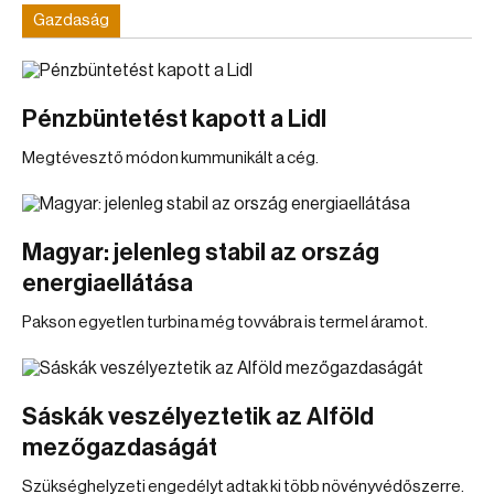
Gazdaság
Pénzbüntetést kapott a Lidl
Megtévesztő módon kummunikált a cég.
Magyar: jelenleg stabil az ország
energiaellátása
Pakson egyetlen turbina még tovvábra is termel áramot.
Sáskák veszélyeztetik az Alföld
mezőgazdaságát
Szükséghelyzeti engedélyt adtak ki több növényvédőszerre.