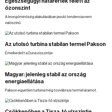
Egészségügyi határérték felett az
ózonszint
A levegőminőség alakulásában javuló tendencia nem
valószínű.
Az utolsó turbina stabilan termel Pakson
Emelkedett a Duna vízszintje.
Magyar: jelenleg stabil az ország
energiaellátása
Pakson egyetlen turbina még tovvábra is termel áramot.
Csökkenőben a Tisza-tó vízszintje