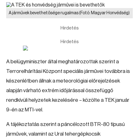
A járművek bevethetősége rugalmas
(Fotó: Magyar Honvédség)
Hirdetés
Hirdetés
A belügyminiszter által meghatározottak szerint a
Terrorelhárítási Központ speciális járművei továbbra is
készenlétben állnak a meteorológiai előrejelzések
alapján várható extrém időjárással összefüggő
rendkívüli helyzetek kezelésére – közölte a TEK január
9-én az MTI-vel.
A tájékoztatás szerint a páncélozott BTR-80 típusú
járművek, valamint az Ural tehergépkocsik