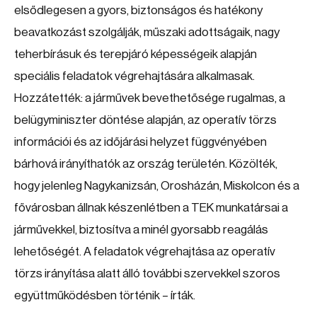
elsődlegesen a gyors, biztonságos és hatékony
beavatkozást szolgálják, műszaki adottságaik, nagy
teherbírásuk és terepjáró képességeik alapján
speciális feladatok végrehajtására alkalmasak.
Hozzátették: a járművek bevethetősége rugalmas, a
belügyminiszter döntése alapján, az operatív törzs
információi és az időjárási helyzet függvényében
bárhová irányíthatók az ország területén. Közölték,
hogy jelenleg Nagykanizsán, Orosházán, Miskolcon és a
fővárosban állnak készenlétben a TEK munkatársai a
járművekkel, biztosítva a minél gyorsabb reagálás
lehetőségét. A feladatok végrehajtása az operatív
törzs irányítása alatt álló további szervekkel szoros
együttműködésben történik – írták.