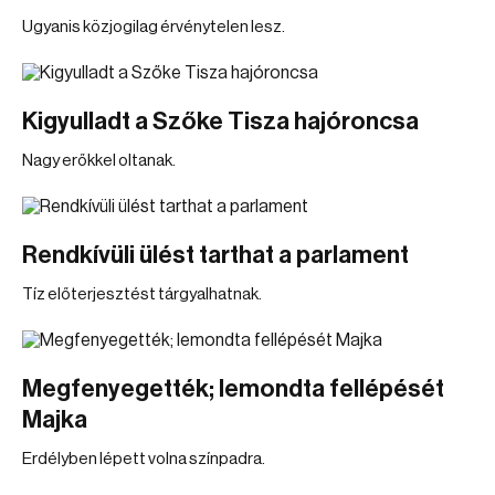
Ugyanis közjogilag érvénytelen lesz.
Kigyulladt a Szőke Tisza hajóroncsa
Nagy erőkkel oltanak.
Rendkívüli ülést tarthat a parlament
Tíz előterjesztést tárgyalhatnak.
Megfenyegették; lemondta fellépését
Majka
Erdélyben lépett volna színpadra.