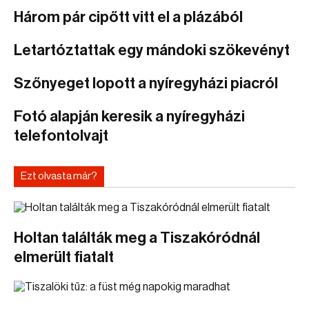
Három pár cipőtt vitt el a plázából
Letartóztattak egy mándoki szökevényt
Szőnyeget lopott a nyíregyházi piacról
Fotó alapján keresik a nyíregyházi
telefontolvajt
Ezt olvasta már?
Holtan találták meg a Tiszakóródnál
elmerült fiatalt