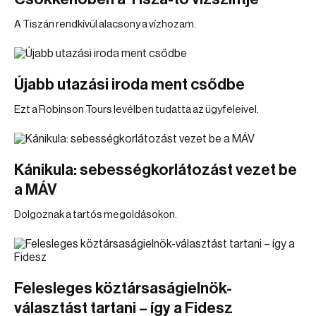
A Tiszán rendkívül alacsony a vízhozam.
Újabb utazási iroda ment csődbe
Ezt a Robinson Tours levélben tudatta az ügyfeleivel.
Kánikula: sebességkorlátozást vezet be
a MÁV
Dolgoznak a tartós megoldásokon.
Felesleges köztársaságielnök-
választást tartani – így a Fidesz