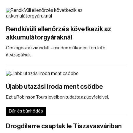
Rendkívüli ellenőrzés következik az
akkumulátorgyáraknál
Országos razzia indult – minden működési területet
átvizsgálnak.
Újabb utazási iroda ment csődbe
Ezt a Robinson Tours levélben tudatta az ügyfeleivel.
Bűn és bűnhődés
Drogdílerre csaptak le Tiszavasváriban