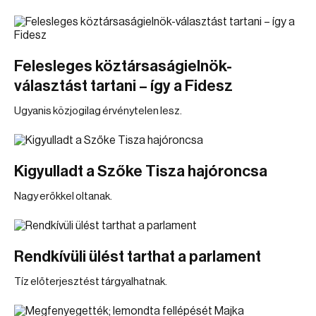
Felesleges köztársaságielnök-
választást tartani – így a Fidesz
Ugyanis közjogilag érvénytelen lesz.
Kigyulladt a Szőke Tisza hajóroncsa
Nagy erőkkel oltanak.
Rendkívüli ülést tarthat a parlament
Tíz előterjesztést tárgyalhatnak.