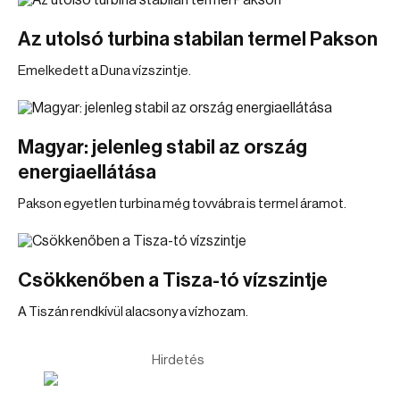
Az utolsó turbina stabilan termel Pakson
Emelkedett a Duna vízszintje.
Magyar: jelenleg stabil az ország
energiaellátása
Pakson egyetlen turbina még tovvábra is termel áramot.
Csökkenőben a Tisza-tó vízszintje
A Tiszán rendkívül alacsony a vízhozam.
Hirdetés