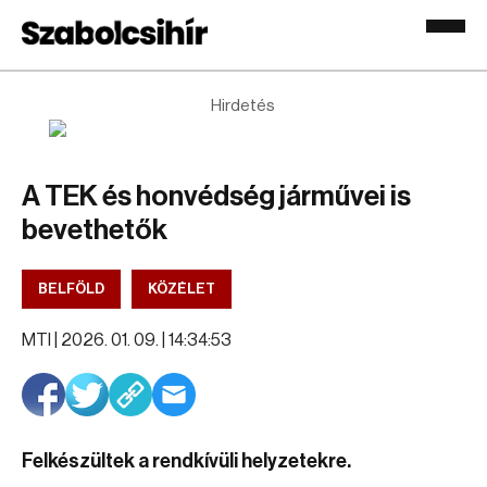
Hirdetés
A TEK és honvédség járművei is
bevethetők
BELFÖLD
KÖZÉLET
MTI |
2026. 01. 09. | 14:34:53
Felkészültek a rendkívüli helyzetekre.