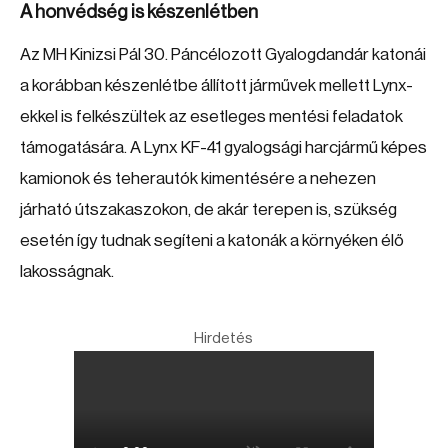
A honvédség is készenlétben
Az MH Kinizsi Pál 30. Páncélozott Gyalogdandár katonái
a korábban készenlétbe állított járművek mellett Lynx-
ekkel is felkészültek az esetleges mentési feladatok
támogatására. A Lynx KF-41 gyalogsági harcjármű képes
kamionok és teherautók kimentésére a nehezen
járható útszakaszokon, de akár terepen is, szükség
esetén így tudnak segíteni a katonák a környéken élő
lakosságnak.
Hirdetés