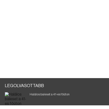
LEGOLVASOTTABB
Halálos baleset a 41-es főúton