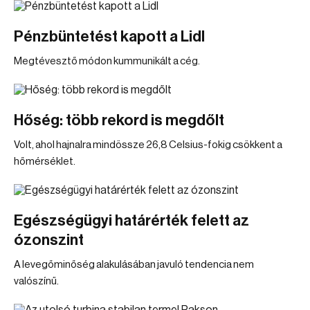
Pénzbüntetést kapott a Lidl
Megtévesztő módon kummunikált a cég.
Hőség: több rekord is megdőlt
Volt, ahol hajnalra mindössze 26,8 Celsius-fokig csökkent a
hőmérséklet.
Egészségügyi határérték felett az
ózonszint
A levegőminőség alakulásában javuló tendencia nem
valószínű.