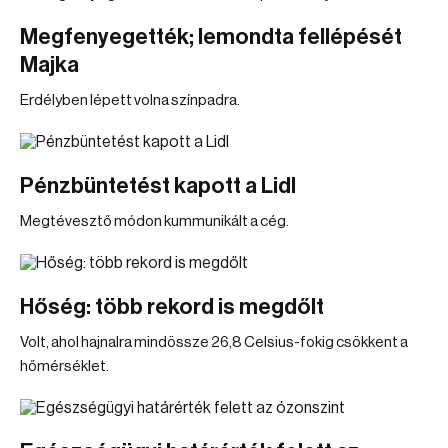
Megfenyegették; lemondta fellépését
Majka
Erdélyben lépett volna színpadra.
Pénzbüntetést kapott a Lidl
Megtévesztő módon kummunikált a cég.
Hőség: több rekord is megdőlt
Volt, ahol hajnalra mindössze 26,8 Celsius-fokig csökkent a
hőmérséklet.