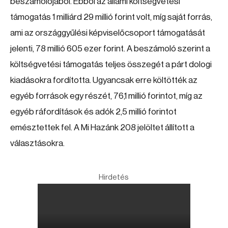
beszámolójából. Ebből az állami költségvetési
támogatás 1 milliárd 29 millió forint volt, míg saját forrás,
ami az országgyűlési képviselőcsoport támogatását
jelenti, 78 millió 605 ezer forint. A beszámoló szerint a
költségvetési támogatás teljes összegét a párt dologi
kiadásokra fordította. Ugyancsak erre költötték az
egyéb források egy részét, 76,1 millió forintot, míg az
egyéb ráfordítások és adók 2,5 millió forintot
emésztettek fel. A Mi Hazánk 208 jelöltet állított a
választásokra.
Hirdetés