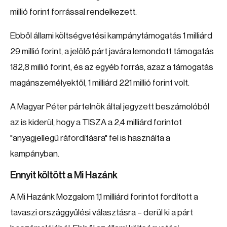
millió forint forrással rendelkezett.
Ebből állami költségvetési kampánytámogatás 1 milliárd
29 millió forint, a jelölő párt javára lemondott támogatás
182,8 millió forint, és az egyéb forrás, azaz a támogatás
magánszemélyektől, 1 milliárd 221 millió forint volt.
A Magyar Péter pártelnök által jegyzett beszámolóból
az is kiderül, hogy a TISZA a 2,4 milliárd forintot
"anyagjellegű ráfordításra" fel is használta a
kampányban.
Ennyit költött a Mi Hazánk
A Mi Hazánk Mozgalom 1,1 milliárd forintot fordított a
tavaszi országgyűlési választásra – derül ki a párt