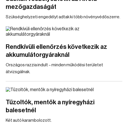
mezőgazdaságát
Szükséghelyzeti engedélyt adtak ki több növényvédőszerre.
Rendkívüli ellenőrzés következik az
akkumulátorgyáraknál
Országos razzia indult – minden működési területet
átvizsgálnak.
Tűzoltók, mentők a nyíregyházi
balesetnél
Két autó karambolozott.