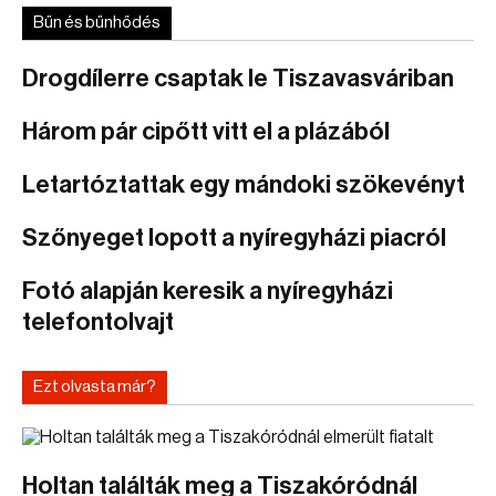
Bűn és bűnhődés
Drogdílerre csaptak le Tiszavasváriban
Három pár cipőtt vitt el a plázából
Letartóztattak egy mándoki szökevényt
Szőnyeget lopott a nyíregyházi piacról
Fotó alapján keresik a nyíregyházi
telefontolvajt
Ezt olvasta már?
Holtan találták meg a Tiszakóródnál