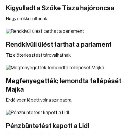
Kigyulladt a Szőke Tisza hajóroncsa
Nagy erőkkel oltanak.
Rendkívüli ülést tarthat a parlament
Tíz előterjesztést tárgyalhatnak.
Megfenyegették; lemondta fellépését
Majka
Erdélyben lépett volna színpadra.
Pénzbüntetést kapott a Lidl