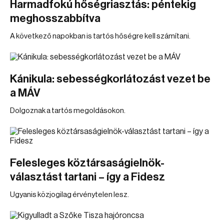
Harmadfokú hőségriasztás: péntekig
meghosszabbítva
A következő napokban is tartós hőségre kell számítani.
Kánikula: sebességkorlátozást vezet be
a MÁV
Dolgoznak a tartós megoldásokon.
Felesleges köztársaságielnök-
választást tartani – így a Fidesz
Ugyanis közjogilag érvénytelen lesz.