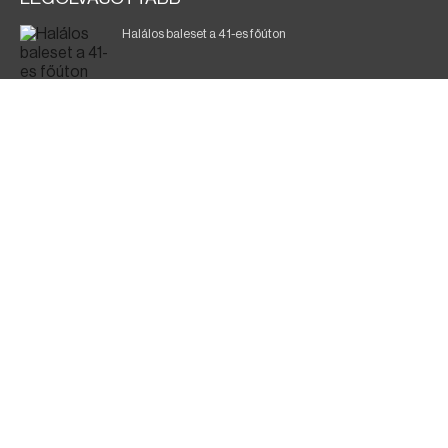
Halálos baleset a 41-es főúton
Gyász: elhunyt az olaszok legendás labdarúgója
Magyar Péter: ülésezett a Kormányzati Védelmi
Munkacsoport
A vasúti teherszállítást korlátozzák
Fürdőző után kutatnak Tiszakóródnál