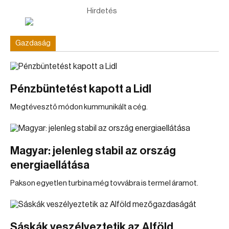
Hirdetés
Gazdaság
Pénzbüntetést kapott a Lidl
Megtévesztő módon kummunikált a cég.
Magyar: jelenleg stabil az ország
energiaellátása
Pakson egyetlen turbina még tovvábra is termel áramot.
Sáskák veszélyeztetik az Alföld