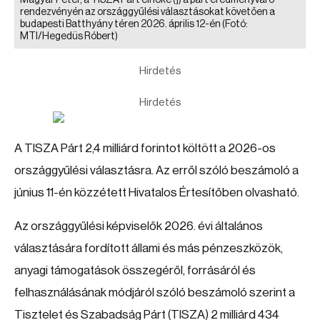
Magyar Péter, a TISZA Párt elnöke (j) a párt eredményváró
rendezvényén az országgyűlési választásokat követően a
budapesti Batthyány téren 2026. április 12-én
(Fotó:
MTI/Hegedüs Róbert)
Hirdetés
Hirdetés
A TISZA Párt 2,4 milliárd forintot költött a 2026-os
országgyűlési választásra. Az erről szóló beszámoló a
június 11-én közzétett Hivatalos Értesítőben olvasható.
Az országgyűlési képviselők 2026. évi általános
választására fordított állami és más pénzeszközök,
anyagi támogatások összegéről, forrásáról és
felhasználásának módjáról szóló beszámoló szerint a
Tisztelet és Szabadság Párt (TISZA) 2 milliárd 434