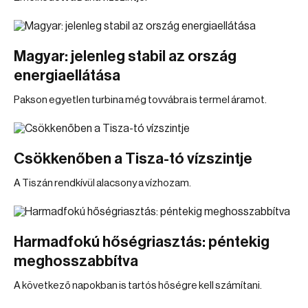
Magyar: jelenleg stabil az ország
energiaellátása
Pakson egyetlen turbina még tovvábra is termel áramot.
Csökkenőben a Tisza-tó vízszintje
A Tiszán rendkívül alacsony a vízhozam.
Harmadfokú hőségriasztás: péntekig
meghosszabbítva
A következő napokban is tartós hőségre kell számítani.