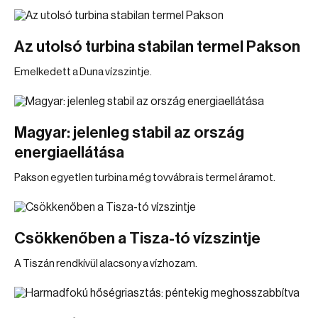
Az utolsó turbina stabilan termel Pakson
Emelkedett a Duna vízszintje.
Magyar: jelenleg stabil az ország
energiaellátása
Pakson egyetlen turbina még tovvábra is termel áramot.
Csökkenőben a Tisza-tó vízszintje
A Tiszán rendkívül alacsony a vízhozam.