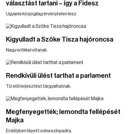
választást tartani – így a Fidesz
Ugyanis közjogilag érvénytelen lesz.
Kigyulladt a Szőke Tisza hajóroncsa
Nagy erőkkel oltanak.
Rendkívüli ülést tarthat a parlament
Tíz előterjesztést tárgyalhatnak.
Megfenyegették; lemondta fellépését
Majka
Erdélyben lépett volna színpadra.