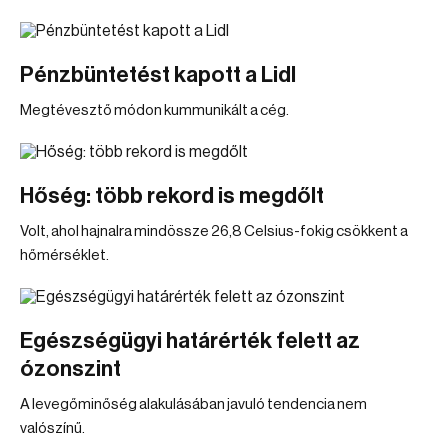
Pénzbüntetést kapott a Lidl
Megtévesztő módon kummunikált a cég.
Hőség: több rekord is megdőlt
Volt, ahol hajnalra mindössze 26,8 Celsius-fokig csökkent a
hőmérséklet.
Egészségügyi határérték felett az
ózonszint
A levegőminőség alakulásában javuló tendencia nem
valószínű.