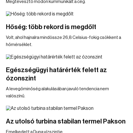
Megtévesztő módon kummunikált a cég.
Hőség: több rekord is megdőlt
Volt, ahol hajnalra mindössze 26,8 Celsius-fokig csökkent a
hőmérséklet.
Egészségügyi határérték felett az
ózonszint
A levegőminőség alakulásában javuló tendencia nem
valószínű.
Az utolsó turbina stabilan termel Pakson
Emelkedett a Duna vízszintje.