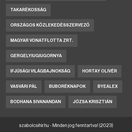
TAKARÉKOSSÁG
ORSZÁGOS KÖZLEKEDÉSSZERVEZŐ
MAGYAR VONATFLOTTA ZRT.
GERGELYIUGIUGORNYA
IFJÚSÁGI VILÁGBAJNOKSÁG
HORTAY OLIVÉR
VASVÁRI PÁL
BUBORÉKNAPOK
BYEALEX
BODHANA SIVANANDAN
JÓZSA KRISZTIÁN
szabolcsihir.hu - Minden jog fenntartva! (2023)