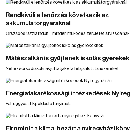
Rendkívüli ellenőrzés következik az
akkumulátorgyáraknál
Országos razzia indult – minden működési területet átvizsgálnak
Mátészalkán is gyűjtenek iskolás gyereke
Nehéz sorsú diákoknak juttatják el a felajánlott tanszereket.
Energiatakarékossági intézkedések Nyíre
Felfüggyesztik például a fűnyírást.
Elromlott a klíma; bezárt a nyíregyházi kön