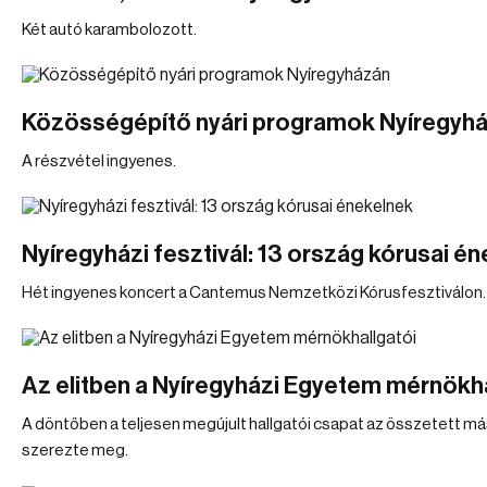
Két autó karambolozott.
Közösségépítő nyári programok Nyíregyh
A részvétel ingyenes.
Nyíregyházi fesztivál: 13 ország kórusai é
Hét ingyenes koncert a Cantemus Nemzetközi Kórusfesztiválon.
Az elitben a Nyíregyházi Egyetem mérnökha
A döntőben a teljesen megújult hallgatói csapat az összetett má
szerezte meg.