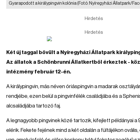
Gyarapodott a királypingvin kolónia
(Fotó: Nyíregyházi Állatpark/Fa
Hirdetés
Hirdetés
Két új taggal bővült a Nyíregyházi Állatpark királyping
Az állatok a Schönbrunni Állatkertből érkeztek - kö
intézmény február 12-én.
A királypingvin, más néven óriáspingvin a madarak osztályá
rendjébe, ezen belül a pingvinfélék családjába és a Sphen
alcsaládjába tartozó faj.
A legnagyobb pingvinek közé tartozik, kifejlett példányai a 
elérik. Fekete fejének mind a két oldalán a fültájékon ovális,
van, amely lefelé és előre keskeny, hátul feketeszegélyű s