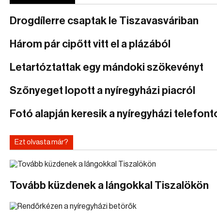
Drogdílerre csaptak le Tiszavasváriban
Három pár cipőtt vitt el a plázából
Letartóztattak egy mándoki szökevényt
Szőnyeget lopott a nyíregyházi piacról
Fotó alapján keresik a nyíregyházi telefonto
Ezt olvasta már?
Tovább küzdenek a lángokkal Tiszalökön