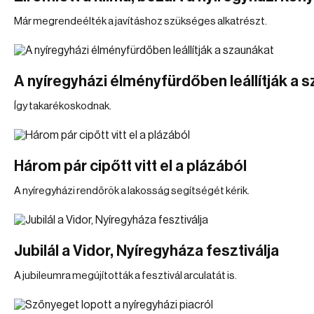
Már megrendeélték a javításhoz szükséges alkatrészt.
A nyíregyházi élményfürdőben leállítják a 
Így takarékoskodnak.
Három pár cipőtt vitt el a plázából
A nyíregyházi rendőrök a lakosság segítségét kérik.
Jubilál a Vidor, Nyíregyháza fesztiválja
A jubileumra megújították a fesztivál arculatát is.