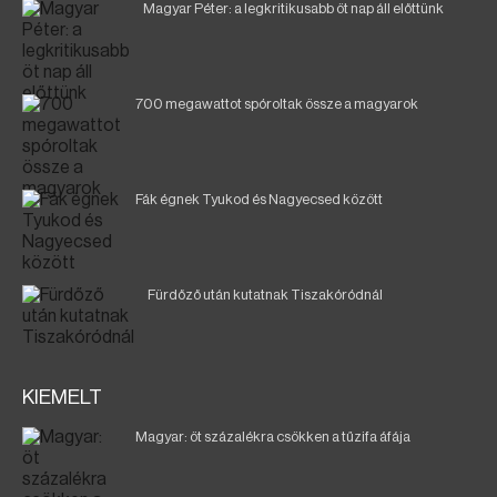
Magyar Péter: a legkritikusabb öt nap áll előttünk
700 megawattot spóroltak össze a magyarok
Fák égnek Tyukod és Nagyecsed között
Fürdőző után kutatnak Tiszakóródnál
KIEMELT
Magyar: öt százalékra csökken a tűzifa áfája