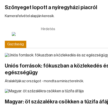
Szőnyeget lopott a nyíregyházi piacról
Kamerafelvétel alapján keresik.
Hirdetés
Gazdaság
Uniós források: fókuszban a közlekedés é
egészségügy
Átalakítják az országot - mondta a miniszterelnök.
Magyar: öt százalékra csökken a tűzifa áfá