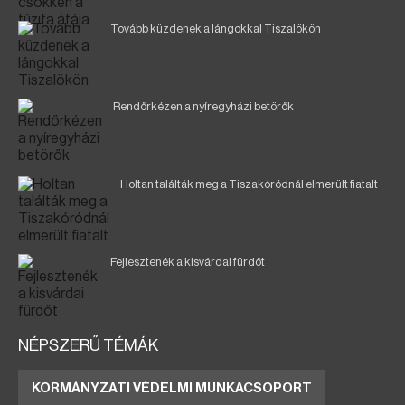
Tovább küzdenek a lángokkal Tiszalökön
Rendőrkézen a nyíregyházi betörők
Holtan találták meg a Tiszakóródnál elmerült fiatalt
Fejlesztenék a kisvárdai fürdőt
NÉPSZERŰ TÉMÁK
KORMÁNYZATI VÉDELMI MUNKACSOPORT