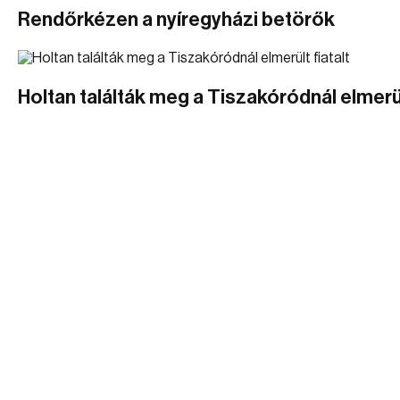
Rendőrkézen a nyíregyházi betörők
Holtan találták meg a Tiszakóródnál elmerül