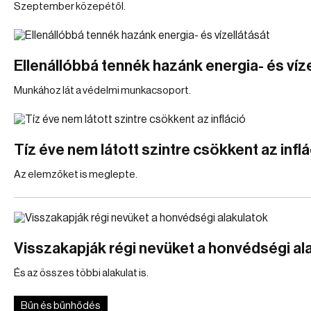
Szeptember közepétől.
Ellenállóbbá tennék hazánk energia- és víz
Munkához lát a védelmi munkacsoport.
Tíz éve nem látott szintre csökkent az inflá
Az elemzőket is meglepte.
Visszakapják régi nevüket a honvédségi al
És az összes többi alakulat is.
Bűn és bűnhődés