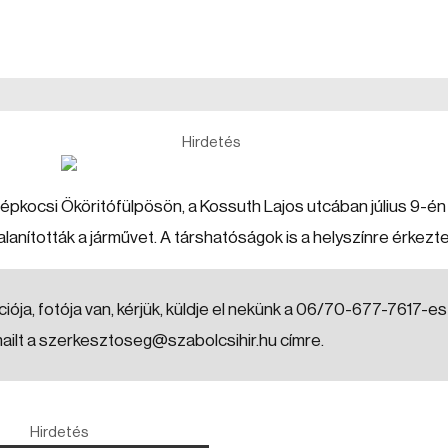
Hirdetés
épkocsi Ököritófülpösön, a Kossuth Lajos utcában július 9-én
lanították a járművet. A társhatóságok is a helyszínre érkezte
iója, fotója van, kérjük, küldje el nekünk a 06/70-677-7617-es
mailt a szerkesztoseg@szabolcsihir.hu címre.
Hirdetés