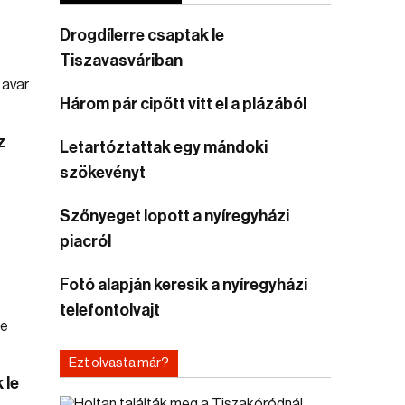
Drogdílerre csaptak le
Tiszavasváriban
Három pár cipőtt vitt el a plázából
z
Letartóztattak egy mándoki
szökevényt
Szőnyeget lopott a nyíregyházi
piacról
Fotó alapján keresik a nyíregyházi
telefontolvajt
Ezt olvasta már?
 le