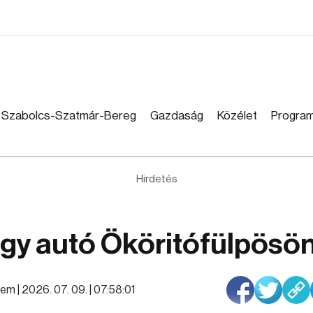
Szabolcs-Szatmár-Bereg
Gazdaság
Közélet
Progra
Hirdetés
gy autó Ököritófülpösö
lem |
2026. 07. 09. | 07:58:01