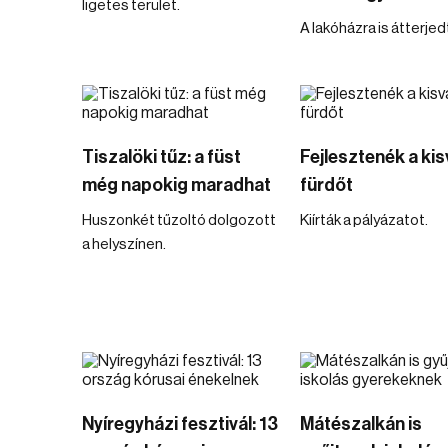
ligetes terület.
A lakóházra is átterjedt
Tiszalöki tűz: a füst
Fejlesztenék a kis
még napokig maradhat
fürdőt
Huszonkét tűzoltó dolgozott
Kiírták a pályázatot.
a helyszínen.
Nyíregyházi fesztivál: 13
Mátészalkán is