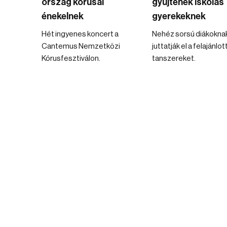
ország kórusai
gyűjtenek iskolás
énekelnek
gyerekeknek
Hét ingyenes koncert a
Nehéz sorsú diákokna
Cantemus Nemzetközi
juttatják el a felajánlot
Kórusfesztiválon.
tanszereket.