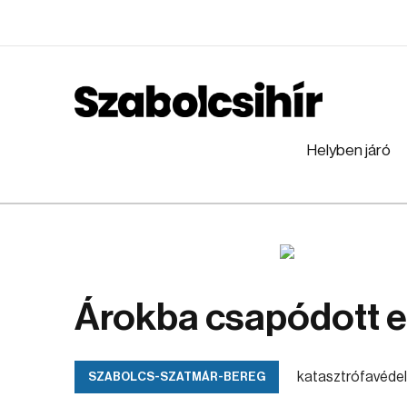
Helyben járó
Árokba csapódott e
katasztrófavéde
SZABOLCS-SZATMÁR-BEREG