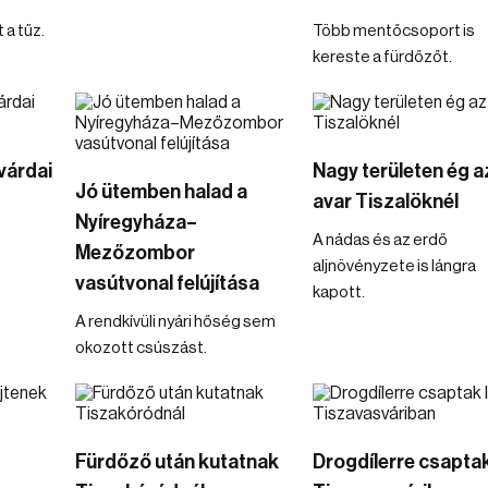
 a tűz.
Több mentőcsoport is
kereste a fürdőzőt.
várdai
Nagy területen ég a
Jó ütemben halad a
avar Tiszalöknél
Nyíregyháza–
A nádas és az erdő
Mezőzombor
aljnövényzete is lángra
vasútvonal felújítása
kapott.
A rendkívüli nyári hőség sem
okozott csúszást.
Fürdőző után kutatnak
Drogdílerre csaptak