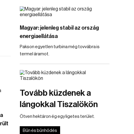
Magyar: jelenleg stabil az ország
energiaellátása
Pakson egyetlen turbina még tovvábra is
termel áramot.
Tovább küzdenek a
lángokkal Tiszalökön
 a
Ötven hektáron ég egy ligetes terület.
rült
Bűn és bűnhődés