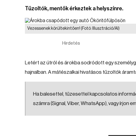
Tűzoltók, mentők érkeztek a helyszínre.
Vezessenek körültekintően!
(Fotó: Illusztráció/AI)
Hirdetés
Letért az útról és árokba sodródott egy személyg
hajnalban. A mátészalkai hivatásos tűzoltók áramta
Ha balesettel, tűzesettel kapcsolatos informác
számra (Signal, Viber, WhatsApp), vagy írjon e