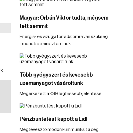
Magyar: Orbán Viktor tudta, mégsem
tett semmit
Energia- és vízügyi forradalomra van szükség
- mondta a miniszterelnök.
k.
Több gyógyszert és kevesebb
üzemanyagot vásároltunk
Megérkezett a KSH legfrissebb jelentése.
Pénzbüntetést kapott a Lidl
Megtévesztő módon kummunikált a cég.