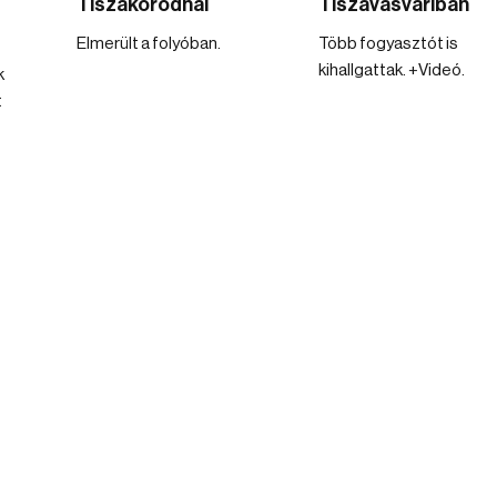
Tiszakóródnál
Tiszavasváriban
Elmerült a folyóban.
Több fogyasztót is
kihallgattak. +Videó.
k
t