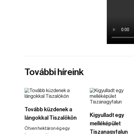
További híreink
Tovább küzdenek a
Kigyulladt egy
lángokkal Tiszalökön
melléképület
Ötven hektáron ég egy
Tiszanagyfalun