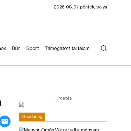
2026. 08. 07. péntek, Ibolya
mok
Bűn
Sport
Támogatott tartalom
n
Hirdetés
Gazdaság