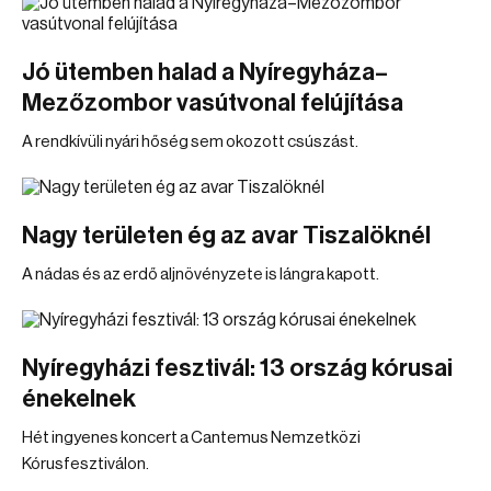
Jó ütemben halad a Nyíregyháza–
Mezőzombor vasútvonal felújítása
A rendkívüli nyári hőség sem okozott csúszást.
Nagy területen ég az avar Tiszalöknél
A nádas és az erdő aljnövényzete is lángra kapott.
Nyíregyházi fesztivál: 13 ország kórusai
énekelnek
Hét ingyenes koncert a Cantemus Nemzetközi
Kórusfesztiválon.