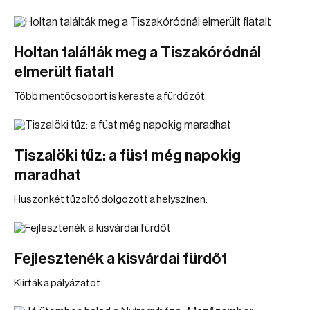
Holtan találták meg a Tiszakóródnál
elmerült fiatalt
Több mentőcsoport is kereste a fürdőzőt.
Tiszalöki tűz: a füst még napokig
maradhat
Huszonkét tűzoltó dolgozott a helyszínen.
Fejlesztenék a kisvárdai fürdőt
Kiírták a pályázatot.