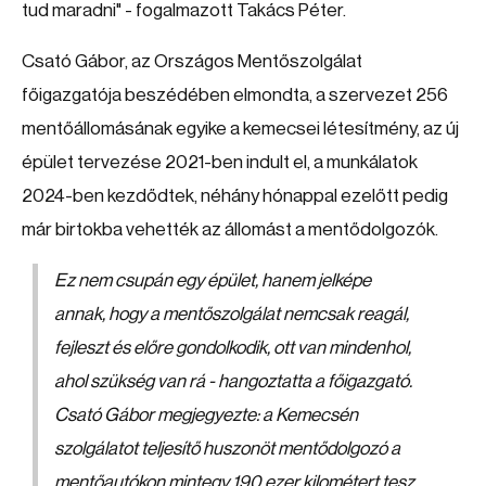
tud maradni" - fogalmazott Takács Péter.
Csató Gábor, az Országos Mentőszolgálat
főigazgatója beszédében elmondta, a szervezet 256
mentőállomásának egyike a kemecsei létesítmény, az új
épület tervezése 2021-ben indult el, a munkálatok
2024-ben kezdődtek, néhány hónappal ezelőtt pedig
már birtokba vehették az állomást a mentődolgozók.
Ez nem csupán egy épület, hanem jelképe
annak, hogy a mentőszolgálat nemcsak reagál,
fejleszt és előre gondolkodik, ott van mindenhol,
ahol szükség van rá - hangoztatta a főigazgató.
Csató Gábor megjegyezte: a Kemecsén
szolgálatot teljesítő huszonöt mentődolgozó a
mentőautókon mintegy 190 ezer kilométert tesz