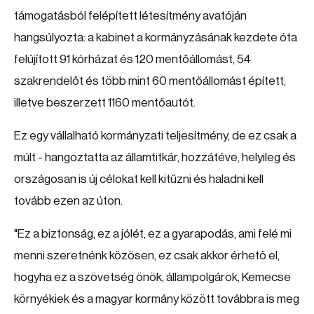
támogatásból felépített létesítmény avatóján
hangsúlyozta: a kabinet a kormányzásának kezdete óta
felújított 91 kórházat és 120 mentőállomást, 54
szakrendelőt és több mint 60 mentőállomást épített,
illetve beszerzett 1160 mentőautót.
Ez egy vállalható kormányzati teljesítmény, de ez csak a
múlt - hangoztatta az államtitkár, hozzátéve, helyileg és
országosan is új célokat kell kitűzni és haladni kell
tovább ezen az úton.
"Ez a biztonság, ez a jólét, ez a gyarapodás, ami felé mi
menni szeretnénk közösen, ez csak akkor érhető el,
hogyha ez a szövetség önök, állampolgárok, Kemecse
környékiek és a magyar kormány között továbbra is meg