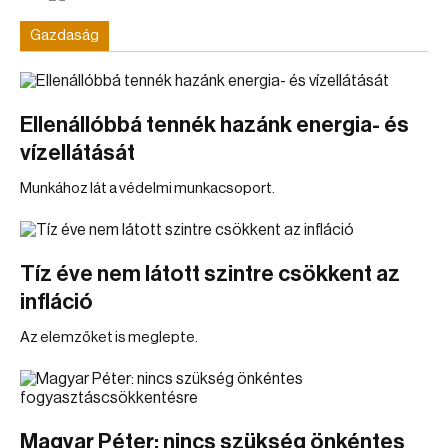
Gazdaság
Ellenállóbbá tennék hazánk energia- és
vízellátását
Munkához lát a védelmi munkacsoport.
Tíz éve nem látott szintre csökkent az
infláció
Az elemzőket is meglepte.
Magyar Péter: nincs szükség önkéntes