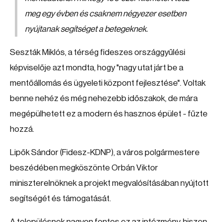
meg egy évben és csaknem négyezer esetben
nyújtanak segítséget a betegeknek.
Seszták Miklós, a térség fideszes országgyűlési
képviselője azt mondta, hogy "nagy utat járt be a
mentőállomás és ügyeleti központ fejlesztése". Voltak
benne nehéz és még nehezebb időszakok, de mára
megépülhetett ez a modern és hasznos épület - fűzte
hozzá.
Lipők Sándor (Fidesz-KDNP), a város polgármestere
beszédében megköszönte Orbán Viktor
miniszterelnöknek a projekt megvalósításában nyújtott
segítségét és támogatását.
A településnek nagyon fontos ez az intézmény, hiszen