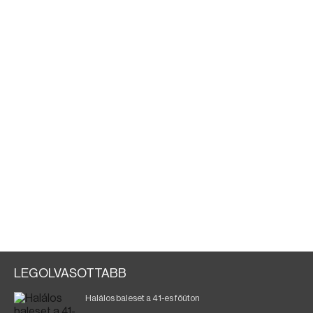
LEGOLVASOTTABB
Halálos baleset a 41-es főúton