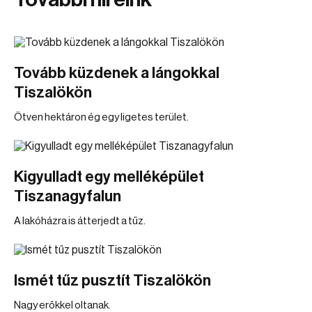
Tovább küzdenek a lángokkal
Tiszalökön
Ötven hektáron ég egy ligetes terület.
Kigyulladt egy melléképület
Tiszanagyfalun
A lakóházra is átterjedt a tűz.
Ismét tűz pusztít Tiszalökön
Nagy erőkkel oltanak.