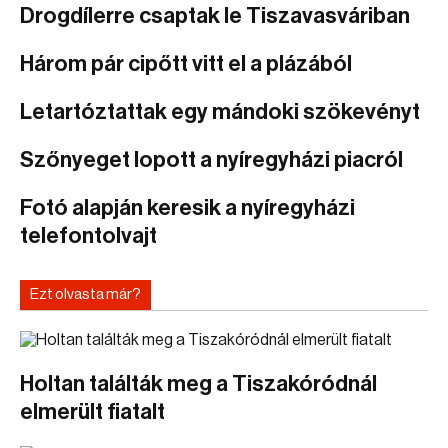
Drogdílerre csaptak le Tiszavasváriban
Három pár cipőtt vitt el a plázából
Letartóztattak egy mándoki szökevényt
Szőnyeget lopott a nyíregyházi piacról
Fotó alapján keresik a nyíregyházi
telefontolvajt
Ezt olvasta már?
Holtan találták meg a Tiszakóródnál
elmerült fiatalt