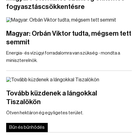
fogyasztáscsökkentésre
Magyar: Orbán Viktor tudta, mégsem tett
semmit
Energia- és vízügyi forradalomra van szükség - mondta a
miniszterelnök.
Tovább küzdenek a lángokkal
Tiszalökön
Ötven hektáron ég egy ligetes terület.
Bűn és bűnhődés