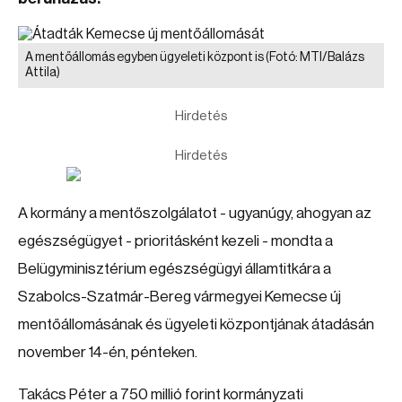
A mentőállomás egyben ügyeleti központ is
(Fotó: MTI/Balázs
Attila)
Hirdetés
Hirdetés
A kormány a mentőszolgálatot - ugyanúgy, ahogyan az
egészségügyet - prioritásként kezeli - mondta a
Belügyminisztérium egészségügyi államtitkára a
Szabolcs-Szatmár-Bereg vármegyei Kemecse új
mentőállomásának és ügyeleti központjának átadásán
november 14-én, pénteken.
Takács Péter a 750 millió forint kormányzati