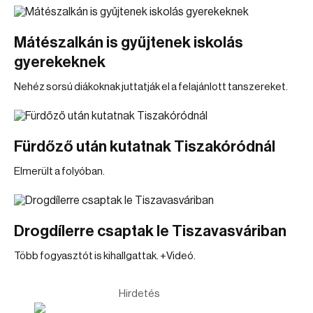
Mátészalkán is gyűjtenek iskolás
gyerekeknek
Nehéz sorsú diákoknak juttatják el a felajánlott tanszereket.
Fürdőző után kutatnak Tiszakóródnál
Elmerült a folyóban.
Drogdílerre csaptak le Tiszavasváriban
Több fogyasztót is kihallgattak. +Videó.
Hirdetés