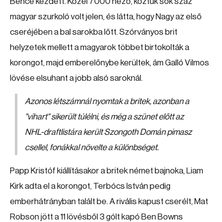
Bence kezdett. Közel 7000 néző, köztük sok száz
magyar szurkoló volt jelen, és látta, hogy Nagy az első
cseréjében a bal sarokba lőtt. Szórványos brit
helyzetek mellett a magyarok többet birtokolták a
korongot, majd emberelőnybe kerültek, ám Galló Vilmos
lövése elsuhant a jobb alsó saroknál.
Azonos létszámnál nyomtak a britek, azonban a
"vihart" sikerült túlélni, és még a szünet előtt az
NHL-draftlistára került Szongoth Domán pimasz
csellel, fonákkal növelte a különbséget.
Papp Kristóf kiállításakor a britek német bajnoka, Liam
Kirk adta el a korongot, Terbócs István pedig
emberhátrányban talált be. A rivális kapust cserélt, Mat
Robson jött a 11 lövésből 3 gólt kapó Ben Bowns