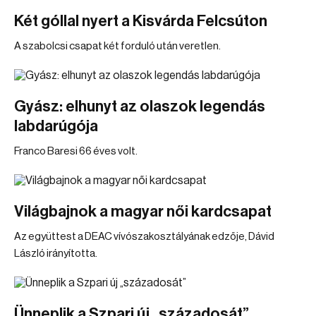
Két góllal nyert a Kisvárda Felcsúton
A szabolcsi csapat két forduló után veretlen.
Gyász: elhunyt az olaszok legendás
labdarúgója
Franco Baresi 66 éves volt.
Világbajnok a magyar női kardcsapat
Az együttest a DEAC vívószakosztályának edzője, Dávid
László irányította.
Ünneplik a Szpari új „századosát”