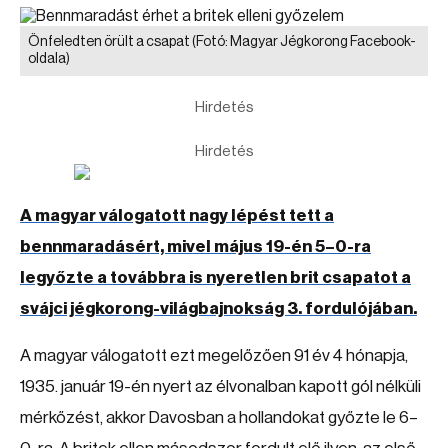
Önfeledten örült a csapat
(Fotó: Magyar Jégkorong Facebook-
oldala)
Hirdetés
Hirdetés
A magyar válogatott nagy lépést tett a
bennmaradásért, mivel május 19-én 5–0-ra
legyőzte a továbbra is nyeretlen brit csapatot a
svájci jégkorong-világbajnokság 3. fordulójában.
A magyar válogatott ezt megelőzően 91 év 4 hónapja,
1935. január 19-én nyert az élvonalban kapott gól nélküli
mérkőzést, akkor Davosban a hollandokat győzte le 6–