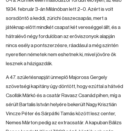
0-ra. A britek ellen másodszor fordult elő ilyen, az első
1934. február 3-án Milánóban lett 2–0. Azért is volt
sorsdöntő a keddi, zürichi összecsapás, mert a
játéknap előtt mindkét csapat két vereséggel állt, és a
hátralévő négy fordulóban az erőviszonyok alapján
nincs esély a pontszerzésre, ráadásul a még szintén
nyeretlen németek nem eshetnek ki, mivel jövőre ők
lesznek a házigazdák.
A 47. születésnapját ünneplő Majoross Gergely
szövetségi kapitány úgy döntött, hogy ezúttal a hátvéd
Csollák Márkó és a csatár Ravasz Csanád pihen, míg a
sérült Bartalis István helyére bekerült Nagy Krisztián
Vincze Péter és Sárpátki Tamás között lesz center,
Nemes Márton pedig az extracsatár. A kapuban Bálizs