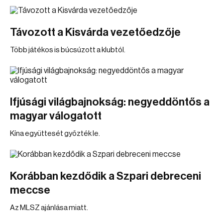
Távozott a Kisvárda vezetőedzője
Több játékos is búcsúzott a klubtól.
Ifjúsági világbajnokság: negyeddöntős a
magyar válogatott
Kína együttesét győzték le.
Korábban kezdődik a Szpari debreceni
meccse
Az MLSZ ajánlása miatt.