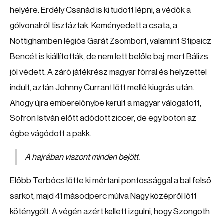
helyére. Erdély Csanád is ki tudott lépni, a védők a
gólvonalról tisztáztak. Keményedett a csata, a
Nottighamben légiós Garát Zsombort, valamint Stipsicz
Bencét is kiállították, de nem lett belőle baj, mert Bálizs
jól védett. A záró játékrész magyar fórral és helyzettel
indult, aztán Johnny Currant lőtt mellé kiugrás után.
Ahogy újra emberelőnybe került a magyar válogatott,
Sofron István előtt adódott ziccer, de egy boton az
égbe vágódott a pakk.
A hajrában viszont minden bejött.
Előbb Terbócs lőtte ki mértani pontossággal a bal felső
sarkot, majd 41 másodperc múlva Nagy középről lőtt
köténygólt. A végén azért kellett izgulni, hogy Szongoth