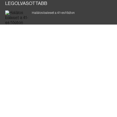
LEGOLVASOTTABB
Halálos baleset a 41-es főúton
Magyar Péter: ülésezett a Kormányzati Védelmi
Munkacsoport
A vasúti teherszállítást korlátozzák
Fák égnek Tyukod és Nagyecsed között
Fürdőző után kutatnak Tiszakóródnál