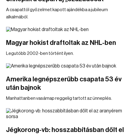
A csapattól győzelmet kapott ajándékba a jubileum
alkalmából.
Magyar hokist draftoltak az NHL-ben
Legutóbb 2002-ben történt ilyen.
Amerika legnépszerűbb csapata 53 év
után bajnok
Manhattanben vasárnap reggelig tartott az ünneplés.
Jégkorong-vb: hosszabbításban dőlt el