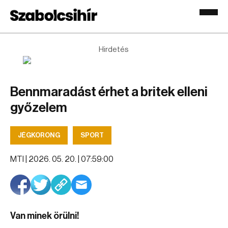
Hirdetés
Bennmaradást érhet a britek elleni
győzelem
JÉGKORONG
SPORT
MTI |
2026. 05. 20. | 07:59:00
Van minek örülni!