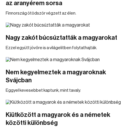
az aranyérem sorsa
Finnország ötödször végzett az élen.
Nagy zakót búcsúztatták a magyarokat
Ezzel együtt jövőre is a világelitben folytathajták.
Nem kegyelmeztek a magyaroknak
Svájcban
Eggyel kevesebbet kaptunk, mint tavaly.
Kiütközött a magyarok és a németek
közötti különbség