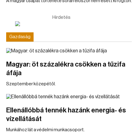
A magyar csapat története során először nem esett ki rögtön.
Hirdetés
Gazdaság
Magyar: öt százalékra csökken a tűzifa
áfája
Szeptember közepétől.
Ellenállóbbá tennék hazánk energia- és
vízellátását
Munkához lát a védelmi munkacsoport.