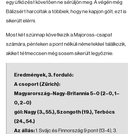
egy ütközést követően ne sérüljön meg. A végén még
Bálizsért harcoltak a többiek, hogy ne kapjon gólt, ezt is
sikerült elérni.
Most két szünnap következik a Majoross-csapat
számára, pénteken a pont nélküli németekkel találkozik,
akiket tétmeccsen még sosem sikerült legyőznie.
Eredmények, 3. forduló:
A csoport (Zürich):
Magyarország–Nagy-Britannia 5–0 (2–0, 1–
0, 2–0)
gól: Nagy (3., 55.), Szongoth (19.), Terbócs
(24., 54.)
Az állás:
1. Svájc és Finnország 9 pont (13-4), 3.