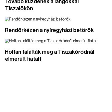
Tovább küzdenek a lángokkal
Tiszalökön
Rendőrkézen a nyíregyházi betörők
Holtan találták meg a Tiszakóródnál
elmerült fiatalt