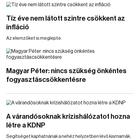
Tíz éve nem látott szintre csökkent az
infláció
Az elemzőket is meglepte.
Magyar Péter: nincs szükség önkéntes
fogyasztáscsökkentésre
A várandósoknak krízishálózatot hozna
létre a KDNP
Segítséget kaphatnának a nehéz helyzetben lévő kismamák.