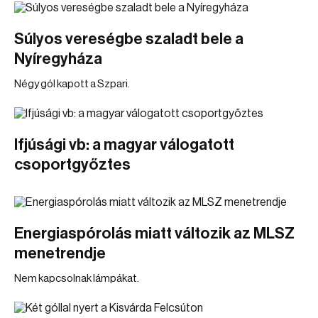
Súlyos vereségbe szaladt bele a
Nyíregyháza
Négy gól kapott a Szpari.
Ifjúsági vb: a magyar válogatott
csoportgyőztes
Energiaspórolás miatt változik az MLSZ
menetrendje
Nem kapcsolnak lámpákat.