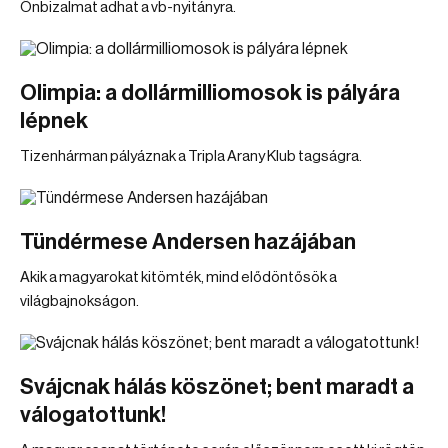
Önbizalmat adhat a vb-nyitányra.
Olimpia: a dollármilliomosok is pályára
lépnek
Tizenhárman pályáznak a Tripla Arany Klub tagságra.
Tündérmese Andersen hazájában
Akik a magyarokat kitömték, mind elődöntősök a
világbajnokságon.
Svájcnak hálás köszönet; bent maradt a
válogatottunk!