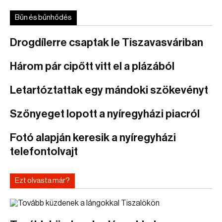
Bűn és bűnhődés
Drogdílerre csaptak le Tiszavasváriban
Három pár cipőtt vitt el a plázából
Letartóztattak egy mándoki szökevényt
Szőnyeget lopott a nyíregyházi piacról
Fotó alapján keresik a nyíregyházi
telefontolvajt
Ezt olvasta már?