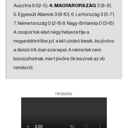
Ausztria 9 (12-5),
4. MAGYARORSZÁG
3 (8-8),
5. Egyesült Államok 3 (8-10), 6. Lettország 3 (5-7),
7. Németország 0 (2-11) 8. Nagy-Britannia 0 (3-15)
A csoportok első négy helyezettje a
negyeddöntőbe jut, a két utolsó kiesik, és jövőre
a divízió I/A-ban szerepel. A németek nem
búcsúzhatnak, mert jövőre ők lesznek az vb
rendezői.
Hirdetés