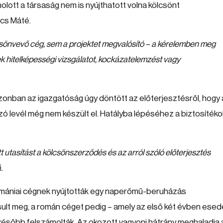
lott a társaság nem is nyújthatott volna kölcsönt
ecs Máté.
sönvevő cég, sem a projektet megvalósító – a kérelemben meg
 hitelképességi vizsgálatot, kockázatelemzést vagy
zonban az igazgatóság úgy döntött az előterjesztésről, hogy 
ó levél még nem készült el. Hatályba lépéséhez a biztosítéko
 utasítást a kölcsönszerződés és az arról szóló előterjesztés
.
 romániai cégnek nyújtották egy naperőmű-beruházás
ult meg, a román céget pedig – amely az első két évben ese
 később felszámolták. Az okozott vagyoni hátrány meghaladja 