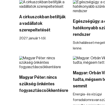
A cirkuszokban betiltják
Egészségügy: a 
a vadállatok
hatékonyabb szű
szerepeltetését
rendszer
2027. január 1-től.
Sok haláleset mege
lenne.
Magyar: Orbán V
Magyar Péter: nincs
tudta, mégsem t
szükség önkéntes
semmit
fogyasztáscsökkentésre
Energia- és vízügyi
forradalomra van sz