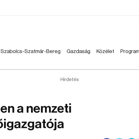
Szabolcs-Szatmár-Bereg
Gazdaság
Közélet
Progra
Hirdetés
en a nemzeti
őigazgatója