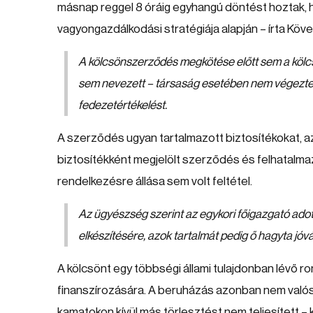
másnap reggel 8 óráig egyhangú döntést hoztak, ho
vagyongazdálkodási stratégiája alapján – írta Köv
A kölcsönszerződés megkötése előtt sem a kölc
sem nevezett – társaság esetében nem végeztek
fedezetértékelést.
A szerződés ugyan tartalmazott biztosítékokat, a
biztosítékként megjelölt szerződés és felhatalmaz
rendelkezésre állása sem volt feltétel.
Az ügyészség szerint az egykori főigazgató adott
elkészítésére, azok tartalmát pedig ő hagyta jóvá
A kölcsönt egy többségi állami tulajdonban lévő
finanszírozására. A beruházás azonban nem valós
kamatokon kívül más törlesztést nem teljesített –