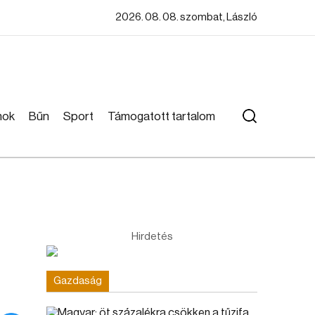
2026. 08. 08. szombat, László
mok
Bűn
Sport
Támogatott tartalom
Hirdetés
Gazdaság