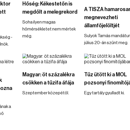
iktor
Hőség: Kékestetőn is
A TISZA hamarosa
ett
megdőlt a melegrekord
megnevezheti
Soha ilyen magas
államfőjelöltjét
hőmérsékletet nem mértek
Sulyok Tamás mandát
még.
ükség -
július 20-án szűnt meg.
lnök.
Magyar: öt százalékra
Tűz ütött ki a MOL
k
csökken a tűzifa áfája
pozsonyi finomító
hozna
Szeptember közepétől.
Egy tartály gyulladt ki.
ának a
vő