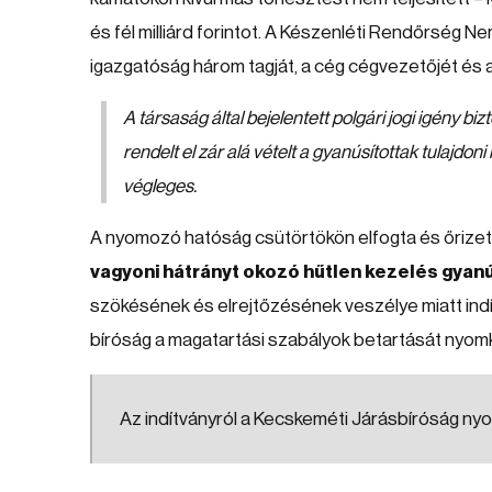
és fél milliárd forintot. A Készenléti Rendőrség 
igazgatóság három tagját, a cég cégvezetőjét és a 
A társaság által bejelentett polgári jogi igény 
rendelt el zár alá vételt a gyanúsítottak tulaj
végleges.
A nyomozó hatóság csütörtökön elfogta és őrizetb
vagyoni hátrányt okozó hűtlen kezelés gyanú
szökésének és elrejtőzésének veszélye miatt indít
bíróság a magatartási szabályok betartását nyomk
Az indítványról a Kecskeméti Járásbíróság nyo