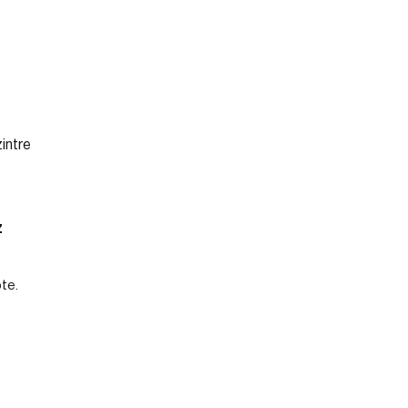
z
te.