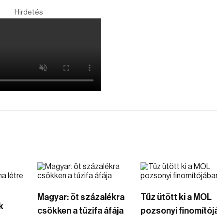
Hirdetés
Magyar: öt százalékra
Tűz ütött ki a MOL
k
csökken a tűzifa áfája
pozsonyi finomító