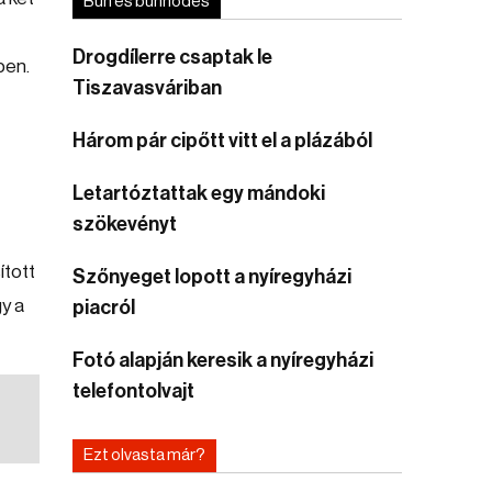
Bűn és bűnhődés
Drogdílerre csaptak le
ben.
Tiszavasváriban
Három pár cipőtt vitt el a plázából
Letartóztattak egy mándoki
szökevényt
ított
Szőnyeget lopott a nyíregyházi
y a
piacról
Fotó alapján keresik a nyíregyházi
telefontolvajt
Ezt olvasta már?