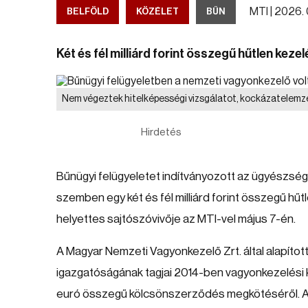
MTI |
2026. 0
BELFÖLD
KÖZÉLET
BŰN
Két és fél milliárd forint összegű hűtlen kezel
Nem végeztek hitelképességi vizsgálatot, kockázatelemz
Hirdetés
Bűnügyi felügyeletet indítványozott az ügyészség
szemben egy két és fél milliárd forint összegű hű
helyettes sajtószóvivője az MTI-vel május 7-én.
A Magyar Nemzeti Vagyonkezelő Zrt. által alapított
igazgatóságának tagjai 2014-ben vagyonkezelési 
euró összegű kölcsönszerződés megkötéséről. Az 