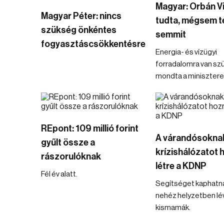
Magyar: Orbán V
Magyar Péter: nincs
tudta, mégsem t
szükség önkéntes
semmit
fogyasztáscsökkentésre
Energia- és vízügyi
forradalomra van sz
mondta a minisztere
REpont: 109 millió forint
A várandósokna
gyűlt össze a
krízishálózatot 
rászorulóknak
létre a KDNP
Fél év alatt.
Segítséget kaphatn
nehéz helyzetben lé
kismamák.