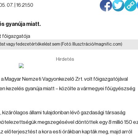
5. 07. | 16:21:50
és gyanúja miatt.
ést vagy fedezetértékelést sem
(Fotó: Illusztráció/magnific.com)
Hirdetés
 a Magyar Nemzeti Vagyonkezelő Zrt. volt főigazgatójával
tlen kezelés gyanúja miatt – közölte a vármegyei főügyészség
, kizárólagos állami tulajdonban lévő gazdasági társaság
kötelezettségük megszegésével döntöttek egy 8 millió 150 e
előterjesztést a kora esti órákban kapták meg, majd arról