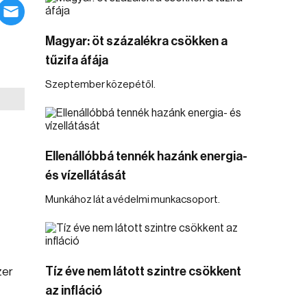
Magyar: öt százalékra csökken a
tűzifa áfája
Szeptember közepétől.
Ellenállóbbá tennék hazánk energia-
és vízellátását
Munkához lát a védelmi munkacsoport.
Tíz éve nem látott szintre csökkent
zer
az infláció