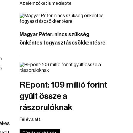
Az elemzőket is meglepte.
Magyar Péter: nincs szükség
önkéntes fogyasztáscsökkentésre
a
k
REpont: 109 millió forint
gyűlt össze a
rászorulóknak
Fél év alatt.
dékes
a két