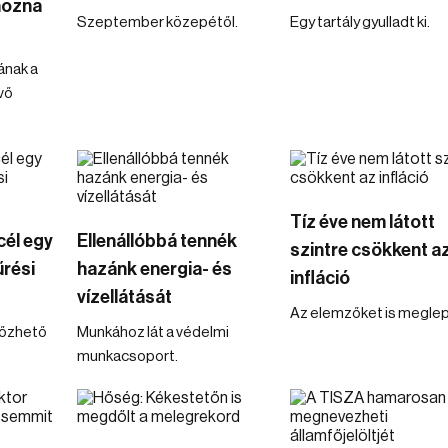
hozna
Szeptember közepétől.
Egy tartály gyulladt ki.
ának a
vő
Tíz éve nem látott
cél egy
Ellenállóbbá tennék
szintre csökkent a
rési
hazánk energia- és
infláció
vízellátását
Az elemzőket is meglep
lőzhető
Munkához lát a védelmi
munkacsoport.