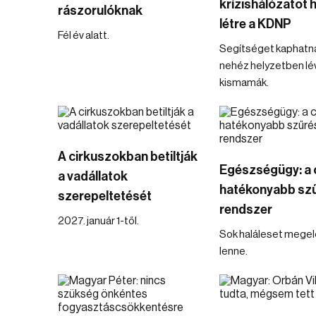
krízishálózatot 
rászorulóknak
létre a KDNP
Fél év alatt.
Segítséget kaphatn
nehéz helyzetben lé
kismamák.
A cirkuszokban betiltják
Egészségügy: a 
a vadállatok
hatékonyabb szű
szerepeltetését
rendszer
2027. január 1-től.
Sok haláleset mege
lenne.