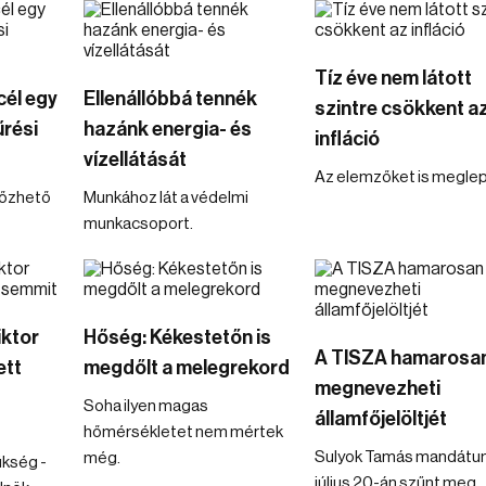
Tíz éve nem látott
cél egy
Ellenállóbbá tennék
szintre csökkent a
rési
hazánk energia- és
infláció
vízellátását
Az elemzőket is meglep
lőzhető
Munkához lát a védelmi
munkacsoport.
iktor
Hőség: Kékestetőn is
A TISZA hamarosa
ett
megdőlt a melegrekord
megnevezheti
Soha ilyen magas
államfőjelöltjét
hőmérsékletet nem mértek
Sulyok Tamás mandát
még.
ükség -
július 20-án szűnt meg.