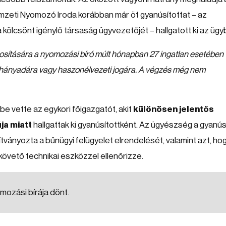
Nemzeti Nyomozó Iroda korábban már öt gyanúsítottat – az
kölcsönt igénylő társaság ügyvezetőjét – hallgatott ki az ügy
biztosítására a nyomozási bíró múlt hónapban 27 ingatlan esetében
doni hányadára vagy haszonélvezeti jogára. A végzés még nem
e vette az egykori főigazgatót, akit
különösen jelentős
ja miatt
hallgattak ki gyanúsítottként. Az ügyészség a gyanús
ványozta a bűnügyi felügyelet elrendelését, valamint azt, hog
övető technikai eszközzel ellenőrizze.
mozási bírája dönt.