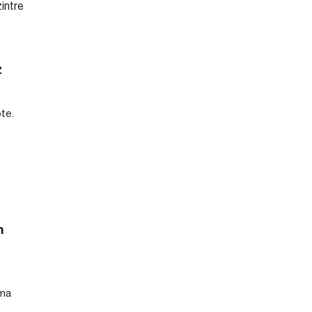
z
te.
n
uma