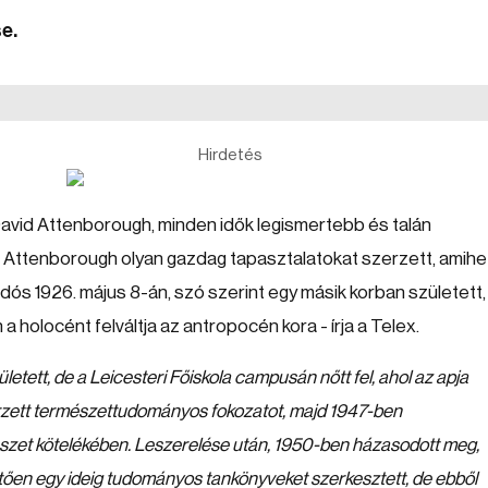
e.
Hirdetés
David Attenborough, minden idők legismertebb és talán
 Attenborough olyan gazdag tapasztalatokat szerzett, amih
dós 1926. május 8-án, szó szerint egy másik korban született,
 holocént felváltja az antropocén kora - írja a Telex.
tett, de a Leicesteri Főiskola campusán nőtt fel, ahol az apja
rzett természettudományos fokozatot, majd 1947-ben
erészet kötelékében. Leszerelése után, 1950-ben házasodott meg,
vetően egy ideig tudományos tankönyveket szerkesztett, de ebből