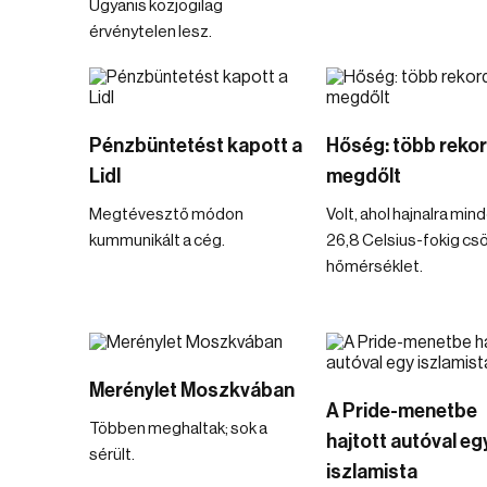
Ugyanis közjogilag
érvénytelen lesz.
Pénzbüntetést kapott a
Hőség: több rekor
Lidl
megdőlt
Megtévesztő módon
Volt, ahol hajnalra mi
kummunikált a cég.
26,8 Celsius-fokig cs
hőmérséklet.
Merénylet Moszkvában
A Pride-menetbe
Többen meghaltak; sok a
hajtott autóval eg
sérült.
iszlamista