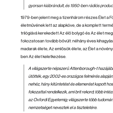
gyorsan kiábrándult, és 1950-ben rádiós produc
1979-ben jelent meg a tizenhárom részes Élet a 
életművének lett az alapköve, de a komplett term
trilógiává kerekedett Az élő bolygó és Az élet m
fokozatosan tovább bővült: néhány éves kihagyáso
madarak élete, Az emlősök élete, az Élet a növénye
ben Az élet keletkezése.
A világszerte népszerű Attenborough-t hazájáb
ütötték, egy 2002-es országos felmérés alapján 
nehéz, hány kitüntetést és elismerést kapott hos
fokozattal rendelkezik, ami brit rekord; több int
az Oxfordi Egyetemig; világszerte több tudományo
nemzetséget neveztek el a tiszteletére.