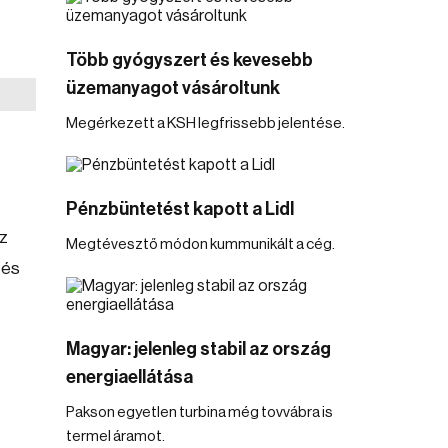
Több gyógyszert és kevesebb
üzemanyagot vásároltunk
Megérkezett a KSH legfrissebb jelentése.
Pénzbüntetést kapott a Lidl
ez
Megtévesztő módon kummunikált a cég.
 és
Magyar: jelenleg stabil az ország
energiaellátása
Pakson egyetlen turbina még tovvábra is
termel áramot.