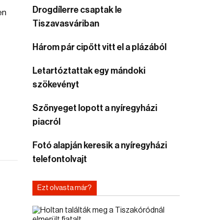
Drogdílerre csaptak le
en
Tiszavasváriban
Három pár cipőtt vitt el a plázából
Letartóztattak egy mándoki
szökevényt
Szőnyeget lopott a nyíregyházi
piacról
Fotó alapján keresik a nyíregyházi
telefontolvajt
Ezt olvasta már?