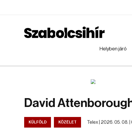
Helyben járó
David Attenborough
Telex |
2026. 05. 08. |
KÜLFÖLD
KÖZÉLET