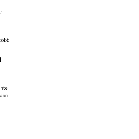
r
l
inte
beri