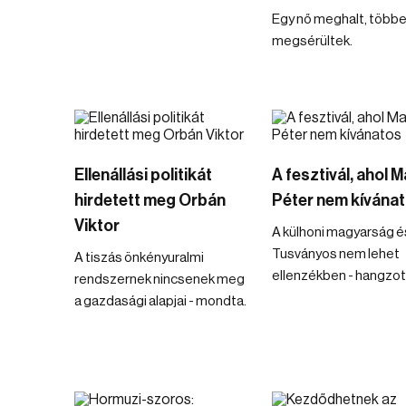
Egy nő meghalt, több
megsérültek.
Ellenállási politikát
A fesztivál, ahol 
hirdetett meg Orbán
Péter nem kívána
Viktor
A külhoni magyarság é
Tusványos nem lehet
A tiszás önkényuralmi
ellenzékben - hangzott
rendszernek nincsenek meg
a gazdasági alapjai - mondta.