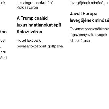
Javult Európa
A Trump család
levegőjének minős
luxusingatlanokat épít
Folyamatosan csökken a
don
Kolozsváron
légszennyező anyagok
zött
Hotel, lakópark,
kibocsátása.
,
bevásárlóközpont, golfpálya.
atti
 áll.