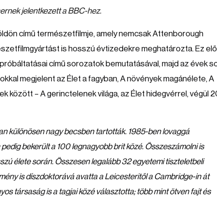
ernek jelentkezett a BBC-hez.
Földön című természetfilmje, amely nemcsak Attenborough
észetfilmgyártást is hosszú évtizedekre meghatározta. Ez el
egpróbáltatásai című sorozatok bemutatásával, majd az évek s
kkal megjelent az Élet a fagyban, A növények magánélete, A
k között – A gerinctelenek világa, az Élet hidegvérrel, végül 
an különösen nagy becsben tartották. 1985-ben lovaggá
pedig bekerült a 100 legnagyobb brit közé. Összeszámolni is
szú élete során. Összesen legalább 32 egyetemi tiszteletbeli
ézmény is díszdoktorává avatta a Leicesteritől a Cambridge-in át
s társaság is a tagjai közé választotta; több mint ötven fajt és