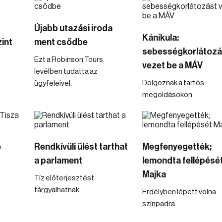
Újabb utazási iroda
Kánikula:
int
ment csődbe
sebességkorlátozá
Ezt a Robinson Tours
vezet be a MÁV
levélben tudatta az
Dolgoznak a tartós
ügyfeleivel.
megoldásokon.
e
Rendkívüli ülést tarthat
Megfenyegették;
a parlament
lemondta fellépésé
Majka
Tíz előterjesztést
tárgyalhatnak.
Erdélyben lépett volna
színpadra.