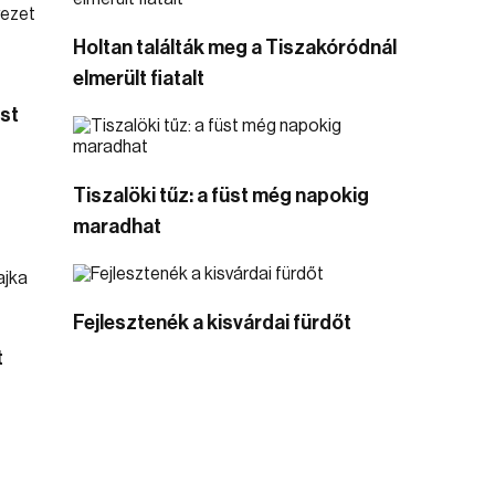
Holtan találták meg a Tiszakóródnál
elmerült fiatalt
st
Tiszalöki tűz: a füst még napokig
maradhat
Fejlesztenék a kisvárdai fürdőt
t