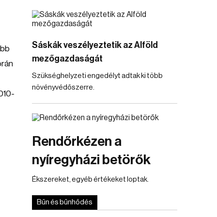
Sáskák veszélyeztetik az Alföld
őbb
mezőgazdaságát
orán
Szükséghelyzeti engedélyt adtak ki több
növényvédőszerre.
2010-
Rendőrkézen a
nyíregyházi betörők
Ékszereket, egyéb értékeket loptak.
Bűn és bűnhődés