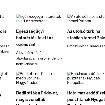
d is
Egészségügyi
Az utolsó turbina
határérték felett az
stabilan termel Pa
ózonszint
ndössze
Emelkedett a Duna vízszi
ökkent a
A levegőminőség
alakulásában javuló tendencia
nem valószínű.
Betiltották a Pride-ot,
Hatalmas erdőtüze
y
mégis vonultak
pusztítanak Nyugat