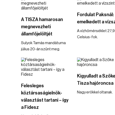
Fordulat Paksnál:
A TISZA hamarosan
emelkedett a vízsz
megnevezheti
A vízhőmérséklet 27,9
államfőjelöltjét
Celsius-fok.
Sulyok Tamás mandátuma
július 20-án szűnt meg.
Kigyulladt a Szők
Tisza hajóroncsa
Felesleges
Nagy erőkkel oltanak.
köztársaságielnök-
választást tartani – így
a Fidesz