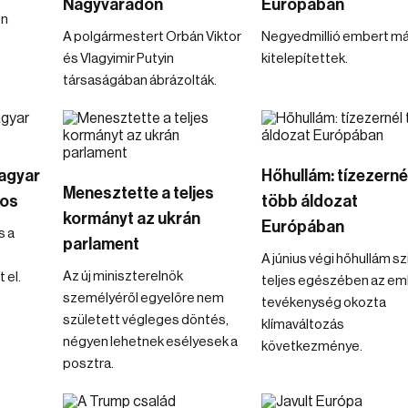
Nagyváradon
Európában
en
A polgármestert Orbán Viktor
Negyedmillió embert má
és Vlagyimir Putyin
kitelepítettek.
társaságában ábrázolták.
Magyar
Hőhullám: tízezerné
Menesztette a teljes
tos
több áldozat
kormányt az ukrán
Európában
s a
parlament
A június végi hőhullám sz
Az új miniszterelnök
 el.
teljes egészében az em
személyéről egyelőre nem
tevékenység okozta
született végleges döntés,
klímaváltozás
négyen lehetnek esélyesek a
következménye.
posztra.