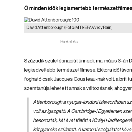
Ő minden idők legismertebb természetfilmes
David Attenborough
(Fotó: MTI/EPA/Andy Rain)
Hirdetés
Századik születésnapját ünnepli, ma, május 8-án 
legkedveltebb természetfilmese. Ekkora időtávon
fogható csak Jacques Cousteau-nak volt: a brit tu
szemtanúja lehetett annak a változásnak, ahogyan a
Attenborough a nyugat-londoni Isleworthben szüle
volt az igazgató. A Cambridge-i Egyetemen sze
besorozták, két évet töltött a Királyi Haditeng
két gyereke született. A katonai szolgálatot kö