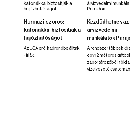
Hormuzi-szoros:
Kezdődhetnek az
katonákkal biztosítják a
árvízvédelmi
hajózhatóságot
munkálatok Paraj
Az USA erői hadrendbe álltak
A rendszer többek kö
- írják.
egy 12 méteres gátból
záportározóból, föld al
vízelvezető csatornából