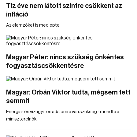
Tíz éve nem látott szintre csökkent az
infláció
Az elemzőket is meglepte.
Magyar Péter: nincs szükség önkéntes
fogyasztáscsökkentésre
Magyar: Orbán Viktor tudta, mégsem tett
semmit
Energia- és vízügyi forradalomra van szükség - mondta a
miniszterelnök.