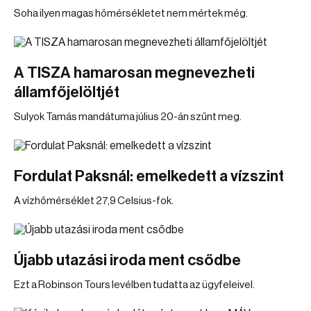
Soha ilyen magas hőmérsékletet nem mértek még.
A TISZA hamarosan megnevezheti
államfőjelöltjét
Sulyok Tamás mandátuma július 20-án szűnt meg.
Fordulat Paksnál: emelkedett a vízszint
A vízhőmérséklet 27,9 Celsius-fok.
Újabb utazási iroda ment csődbe
Ezt a Robinson Tours levélben tudatta az ügyfeleivel.