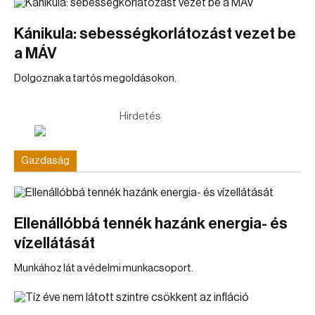
Kánikula: sebességkorlátozást vezet be
a MÁV
Dolgoznak a tartós megoldásokon.
Hirdetés
Gazdaság
Ellenállóbbá tennék hazánk energia- és
vízellátását
Munkához lát a védelmi munkacsoport.