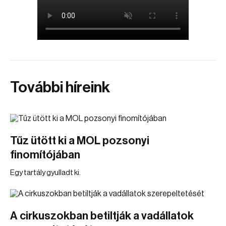
További híreink
Tűz ütött ki a MOL pozsonyi
finomítójában
Egy tartály gyulladt ki.
A cirkuszokban betiltják a vadállatok