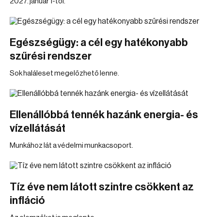
2027. január 1-től.
Egészségügy: a cél egy hatékonyabb
szűrési rendszer
Sok haláleset megelőzhető lenne.
Ellenállóbbá tennék hazánk energia- és
vízellátását
Munkához lát a védelmi munkacsoport.
Tíz éve nem látott szintre csökkent az
infláció