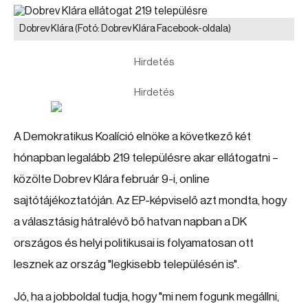
Dobrev Klára
(Fotó: Dobrev Klára Facebook-oldala)
Hirdetés
Hirdetés
A Demokratikus Koalíció elnöke a következő két
hónapban legalább 219 településre akar ellátogatni –
közölte Dobrev Klára február 9-i, online
sajtótájékoztatóján. Az EP-képviselő azt mondta, hogy
a választásig hátralévő bő hatvan napban a DK
országos és helyi politikusai is folyamatosan ott
lesznek az ország "legkisebb településén is".
Jó, ha a jobboldal tudja, hogy "mi nem fogunk megállni,