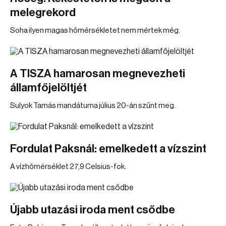
melegrekord
Soha ilyen magas hőmérsékletet nem mértek még.
A TISZA hamarosan megnevezheti
államfőjelöltjét
Sulyok Tamás mandátuma július 20-án szűnt meg.
Fordulat Paksnál: emelkedett a vízszint
A vízhőmérséklet 27,9 Celsius-fok.
Újabb utazási iroda ment csődbe