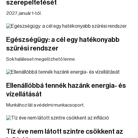
szerepeltetését
2027. január 1-től.
Egészségügy: a cél egy hatékonyabb
szűrési rendszer
Sok haláleset megelőzhető lenne.
Ellenállóbbá tennék hazánk energia- és
vízellátását
Munkához lát a védelmi munkacsoport.
Tíz éve nem látott szintre csökkent az