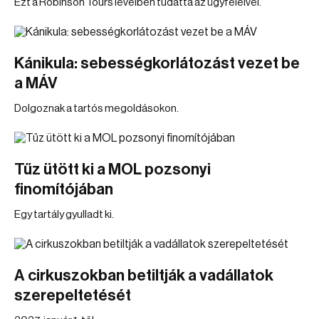
Ezt a Robinson Tours levélben tudatta az ügyfeleivel.
Kánikula: sebességkorlátozást vezet be
a MÁV
Dolgoznak a tartós megoldásokon.
Tűz ütött ki a MOL pozsonyi
finomítójában
Egy tartály gyulladt ki.
A cirkuszokban betiltják a vadállatok
szerepeltetését