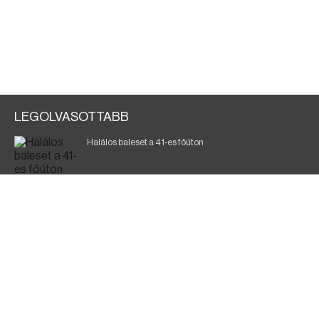
LEGOLVASOTTABB
Halálos baleset a 41-es főúton
Magyar Péter: ülésezett a Kormányzati Védelmi
Munkacsoport
A vasúti teherszállítást korlátozzák