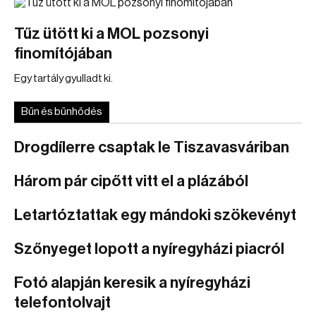
Tűz ütött ki a MOL pozsonyi
finomítójában
Egy tartály gyulladt ki.
Bűn és bűnhődés
Drogdílerre csaptak le Tiszavasváriban
Három pár cipőtt vitt el a plázából
Letartóztattak egy mándoki szökevényt
Szőnyeget lopott a nyíregyházi piacról
Fotó alapján keresik a nyíregyházi
telefontolvajt