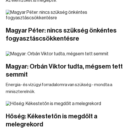
Az elemzőket is meglepte.
Magyar Péter: nincs szükség önkéntes
fogyasztáscsökkentésre
Magyar: Orbán Viktor tudta, mégsem tett
semmit
Energia- és vízügyi forradalomra van szükség - mondta a
miniszterelnök.
Hőség: Kékestetőn is megdőlt a
melegrekord