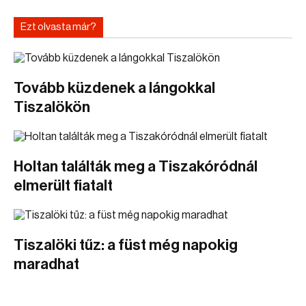
Ezt olvasta már?
Tovább küzdenek a lángokkal
Tiszalökön
Holtan találták meg a Tiszakóródnál
elmerült fiatalt
Tiszalöki tűz: a füst még napokig
maradhat