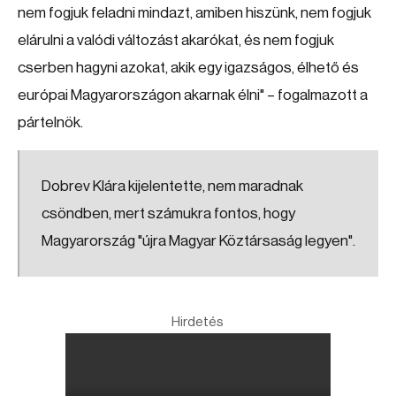
nem fogjuk feladni mindazt, amiben hiszünk, nem fogjuk
elárulni a valódi változást akarókat, és nem fogjuk
cserben hagyni azokat, akik egy igazságos, élhető és
európai Magyarországon akarnak élni" – fogalmazott a
pártelnök.
Dobrev Klára kijelentette, nem maradnak
csöndben, mert számukra fontos, hogy
Magyarország "újra Magyar Köztársaság legyen".
Hirdetés