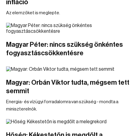
infláció
Az elemzőket is meglepte.
Magyar Péter: nincs szükség önkéntes
fogyasztáscsökkentésre
Magyar: Orbán Viktor tudta, mégsem tett
semmit
Energia- és vízügyi forradalomra van szükség - mondta a
miniszterelnök.
Hőség: Kékestetőn is megdőlt a