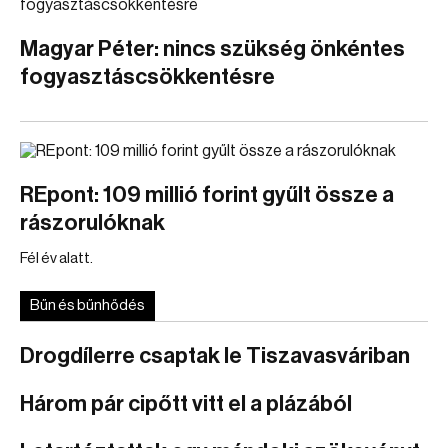
Magyar Péter: nincs szükség önkéntes
fogyasztáscsökkentésre
REpont: 109 millió forint gyűlt össze a
rászorulóknak
Fél év alatt.
Bűn és bűnhődés
Drogdílerre csaptak le Tiszavasváriban
Három pár cipőtt vitt el a plázából