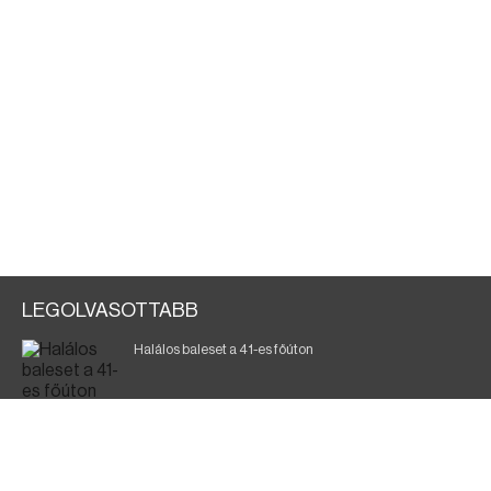
LEGOLVASOTTABB
Halálos baleset a 41-es főúton
Magyar Péter: ülésezett a Kormányzati Védelmi
Munkacsoport