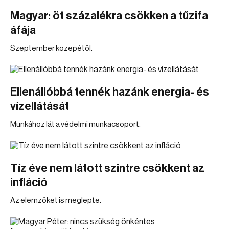
Magyar: öt százalékra csökken a tűzifa
áfája
Szeptember közepétől.
Ellenállóbbá tennék hazánk energia- és
vízellátását
Munkához lát a védelmi munkacsoport.
Tíz éve nem látott szintre csökkent az
infláció
Az elemzőket is meglepte.