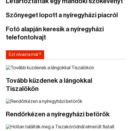
Letartóztattak egy mándoki szökevényt
Szőnyeget lopott a nyíregyházi piacról
Fotó alapján keresik a nyíregyházi
telefontolvajt
Ezt olvasta már?
Tovább küzdenek a lángokkal
Tiszalökön
Rendőrkézen a nyíregyházi betörők