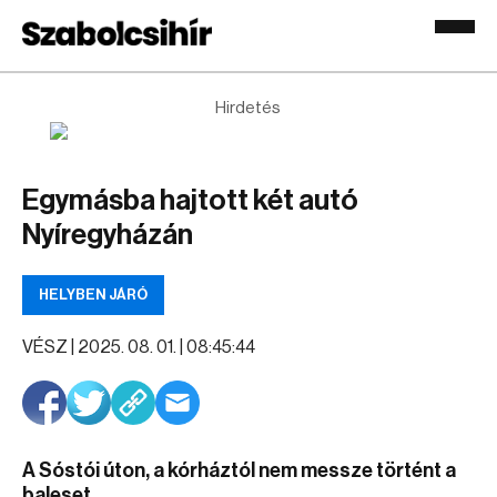
Hirdetés
Egymásba hajtott két autó
Nyíregyházán
HELYBEN JÁRÓ
VÉSZ |
2025. 08. 01. | 08:45:44
A Sóstói úton, a kórháztól nem messze történt a
baleset.