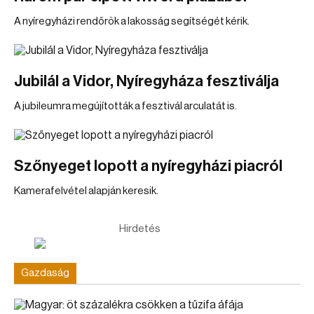
A nyíregyházi rendőrök a lakosság segítségét kérik.
Jubilál a Vidor, Nyíregyháza fesztiválja
A jubileumra megújították a fesztivál arculatát is.
Szőnyeget lopott a nyíregyházi piacról
Kamerafelvétel alapján keresik.
Hirdetés
Gazdaság