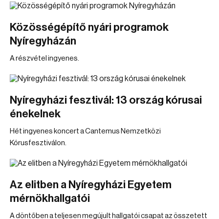
Közösségépítő nyári programok
Nyíregyházán
A részvétel ingyenes.
Nyíregyházi fesztivál: 13 ország kórusai
énekelnek
Hét ingyenes koncert a Cantemus Nemzetközi
Kórusfesztiválon.
Az elitben a Nyíregyházi Egyetem
mérnökhallgatói
A döntőben a teljesen megújult hallgatói csapat az összetett