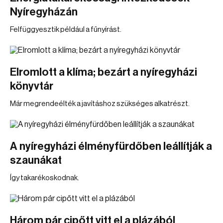
Nyíregyházán
Felfüggyesztik például a fűnyírást.
Elromlott a klíma; bezárt a nyíregyházi
könyvtár
Már megrendeélték a javításhoz szükséges alkatrészt.
A nyíregyházi élményfürdőben leállítják a
szaunákat
Így takarékoskodnak.
Három pár cipőtt vitt el a plázából