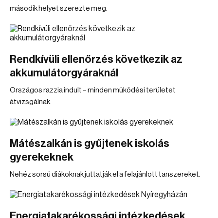
második helyet szerezte meg.
Rendkívüli ellenőrzés következik az
akkumulátorgyáraknál
Országos razzia indult – minden működési területet
átvizsgálnak.
Mátészalkán is gyűjtenek iskolás
gyerekeknek
Nehéz sorsú diákoknak juttatják el a felajánlott tanszereket.
Energiatakarékossági intézkedések