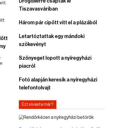
Drogdílerre csaptak le
ett.
Tiszavasváriban
Három pár cipőtt vitt el a plázából
Letartóztattak egy mándoki
lőtt
szökevényt
mmy
,
Szőnyeget lopott a nyíregyházi
te
piacról
Fotó alapján keresik a nyíregyházi
telefontolvajt
Ezt olvasta már?