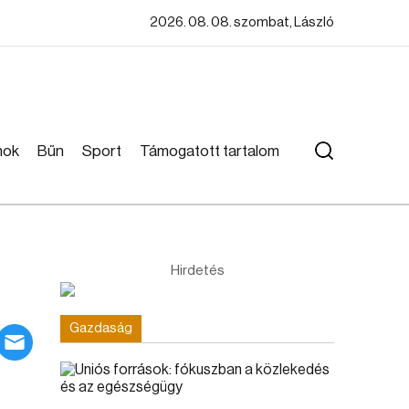
2026. 08. 08. szombat, László
mok
Bűn
Sport
Támogatott tartalom
Hirdetés
Gazdaság