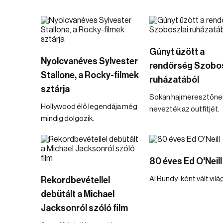
Gúnyt űzött a
Nyolcvanéves Sylvester
rendőrség Szobos
Stallone, a Rocky-filmek
ruházatából
sztárja
Sokan hajmeresztőne
Hollywood élő legendája még
nevezték az outfitjét.
mindig dolgozik.
80 éves Ed O'Neill
Al Bundy-ként vált vilá
Rekordbevétellel
debütált a Michael
Jacksonról szóló film