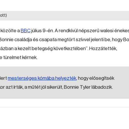
ott)
 közölte a
BBC
július 9-én. A rendkívül népszerű walesi éneke
Bonnie családja és csapata megtört szívvel jelenti be, hogy B
órházban a kezelt betegség következtében”. Hozzátették,
 türelmet kérnek.
lert
mesterséges kómába helyezték
, hogy elősegítsék
azt írták, a műtét jól sikerült, Bonnie Tyler lábadozik.