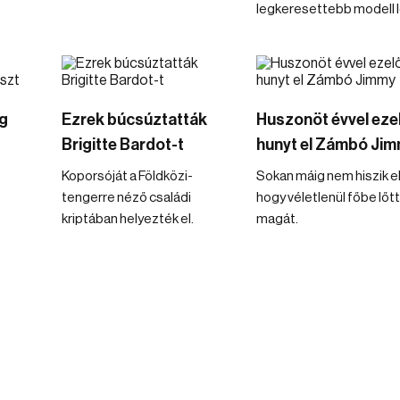
legkeresettebb modell l
g
Ezrek búcsúztatták
Huszonöt évvel eze
Brigitte Bardot-t
hunyt el Zámbó Ji
Koporsóját a Földközi-
Sokan máig nem hiszik el
tengerre néző családi
hogy véletlenül főbe lőt
kriptában helyezték el.
magát.