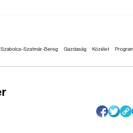
Szabolcs-Szatmár-Bereg
Gazdaság
Közélet
Progra
er