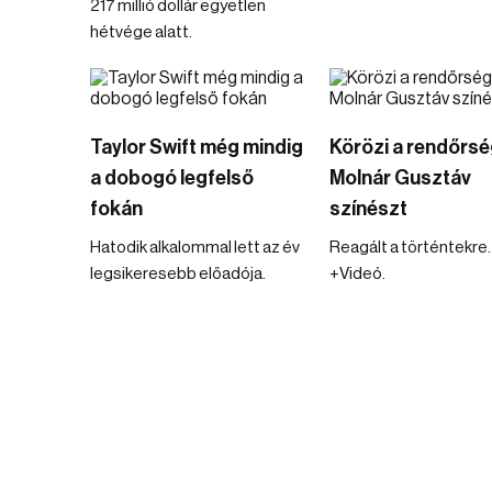
217 millió dollár egyetlen
hétvége alatt.
Taylor Swift még mindig
Körözi a rendőrsé
a dobogó legfelső
Molnár Gusztáv
fokán
színészt
Hatodik alkalommal lett az év
Reagált a történtekre.
legsikeresebb előadója.
+Videó.