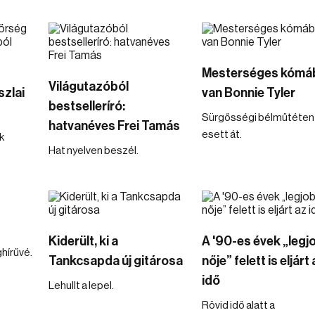
Mesterséges kómá
Világutazóból
zlai
van Bonnie Tyler
bestselleríró:
Sürgősségi bélműtéten
hatvanéves Frei Tamás
esett át.
k
Hat nyelven beszél.
Kiderült, ki a
A '90-es évek „legj
ghírűvé.
Tankcsapda új gitárosa
nője” felett is eljárt
idő
Lehullt a lepel.
Rövid idő alatt a