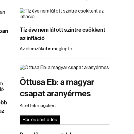
Tíz éve nem látott szintre csökkent
ban
az infláció
Az elemzőket is meglepte.
Öttusa Eb: a magyar
csapat aranyérmes
obb
Kitettek magukért.
 az
Bűn és bűnhődés