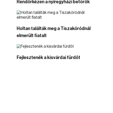
Rendőrkézen a nyíregyházi betörők
Holtan találták meg a Tiszakóródnál
elmerült fiatalt
Fejlesztenék a kisvárdai fürdőt