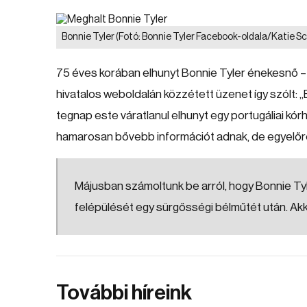
Bonnie Tyler
(Fotó: Bonnie Tyler Facebook-oldala/Katie Sc
75 éves korában elhunyt Bonnie Tyler énekesnő –
hivatalos weboldalán közzétett üzenet így szólt: „
tegnap este váratlanul elhunyt egy portugáliai k
hamarosan bővebb információt adnak, de egyelőre
Májusban számoltunk be arról, hogy Bonnie Ty
felépülését egy sürgősségi bélműtét után. Akkor 
További híreink