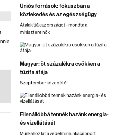
Uniós források: fókuszban a
közlekedés és az egészségügy
Átalakítják az országot - mondta a
s
miniszterelnök.
onnie
Magyar: öt százalékra csökken a
tűzifa áfája
Szeptember közepétől.
Ellenállóbbá tennék hazánk energia-
és vízellátását
Munkához lát a védelmi munkacsoport.