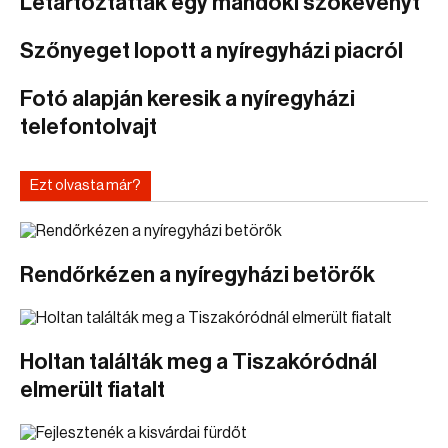
Letartóztattak egy mándoki szökevényt
Szőnyeget lopott a nyíregyházi piacról
Fotó alapján keresik a nyíregyházi
telefontolvajt
Ezt olvasta már?
Rendőrkézen a nyíregyházi betörők
Holtan találták meg a Tiszakóródnál
elmerült fiatalt