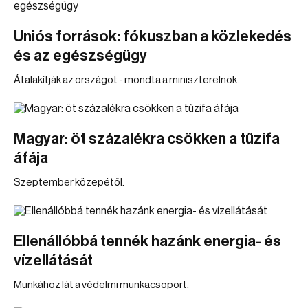
Uniós források: fókuszban a közlekedés
és az egészségügy
Átalakítják az országot - mondta a miniszterelnök.
Magyar: öt százalékra csökken a tűzifa
áfája
Szeptember közepétől.
Ellenállóbbá tennék hazánk energia- és
vízellátását
Munkához lát a védelmi munkacsoport.