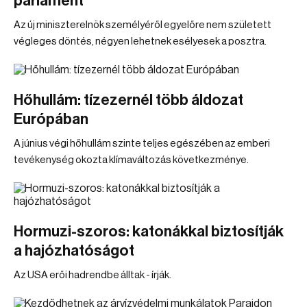
parlament
Az új miniszterelnök személyéről egyelőre nem született
végleges döntés, négyen lehetnek esélyesek a posztra.
Hőhullám: tízezernél több áldozat
Európában
A június végi hőhullám szinte teljes egészében az emberi
tevékenység okozta klímaváltozás következménye.
Hormuzi-szoros: katonákkal biztosítják
a hajózhatóságot
Az USA erői hadrendbe álltak - írják.