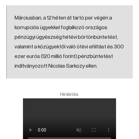
Márciusban, a 12 héten át tartó per végén a
korrupciós ügyekkel foglalkozó országos
pénzügyi ügyészség hétévi börtönbüntetést,
valamint a közügyektől való ötévi eltiltást és 300
ezer eurós (120 millió forint) pénzbüntetést
indítványozott Nicolas Sarkozy ellen.
Hirdetés