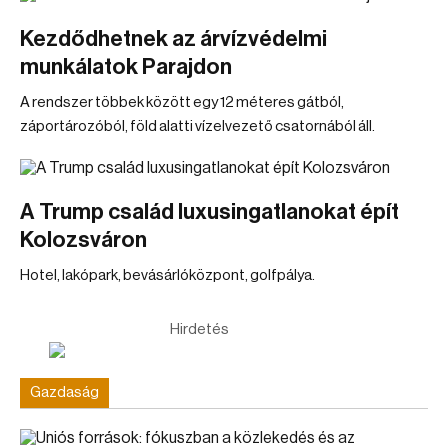
Kezdődhetnek az árvízvédelmi
munkálatok Parajdon
A rendszer többek között egy 12 méteres gátból,
záportározóból, föld alatti vízelvezető csatornából áll.
A Trump család luxusingatlanokat épít
Kolozsváron
Hotel, lakópark, bevásárlóközpont, golfpálya.
Hirdetés
Gazdaság