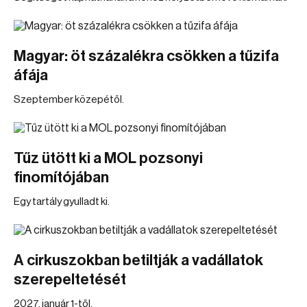
Magyar: öt százalékra csökken a tűzifa
áfája
Szeptember közepétől.
Tűz ütött ki a MOL pozsonyi
finomítójában
Egy tartály gyulladt ki.
A cirkuszokban betiltják a vadállatok
szerepeltetését
2027. január 1-től.