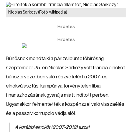
Nicolas Sarkozy
(Fotó: wikipedia)
Hirdetés
Hirdetés
Bűnösnek mondta ki a párizsi büntetőbíróság
szeptember 25-én Nicolas Sarkozy volt francia elnököt
bűnszervezetben való részvételért a 2007-es
elnökválasztási kampánya törvénytelen líbiai
finanszírozásának gyanúja miatt indított perben.
Ugyanakkor felmentették a közpénzzel való visszaélés
és a passzív korrupció vádja alól.
A korábbi elnököt (2007-2012) azzal