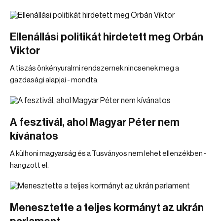
Ellenállási politikát hirdetett meg Orbán
Viktor
A tiszás önkényuralmi rendszernek nincsenek meg a
gazdasági alapjai - mondta.
A fesztivál, ahol Magyar Péter nem
kívánatos
A külhoni magyarság és a Tusványos nem lehet ellenzékben -
hangzott el.
Menesztette a teljes kormányt az ukrán