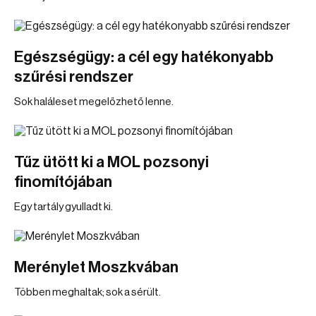
Egészségügy: a cél egy hatékonyabb
szűrési rendszer
Sok haláleset megelőzhető lenne.
Tűz ütött ki a MOL pozsonyi
finomítójában
Egy tartály gyulladt ki.
Merénylet Moszkvában
Többen meghaltak; sok a sérült.