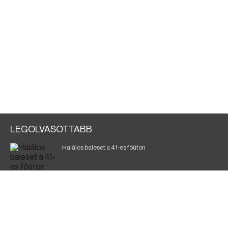
LEGOLVASOTTABB
Halálos baleset a 41-es főúton
700 megawattot spóroltak össze a magyarok