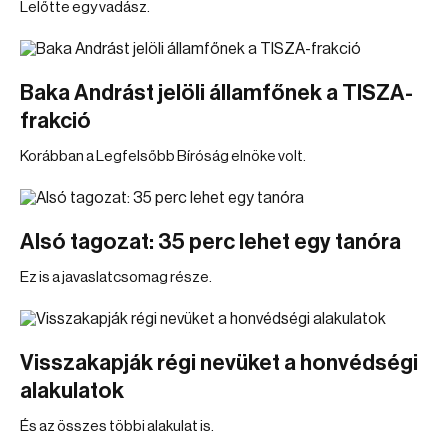
Lelőtte egy vadász.
Baka Andrást jelöli államfőnek a TISZA-
frakció
Korábban a Legfelsőbb Bíróság elnöke volt.
Alsó tagozat: 35 perc lehet egy tanóra
Ez is a javaslatcsomag része.
Visszakapják régi nevüket a honvédségi
alakulatok
És az összes többi alakulat is.