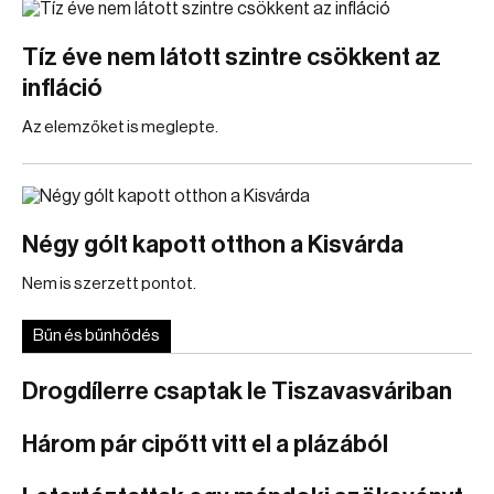
Tíz éve nem látott szintre csökkent az
infláció
Az elemzőket is meglepte.
Négy gólt kapott otthon a Kisvárda
Nem is szerzett pontot.
Bűn és bűnhődés
Drogdílerre csaptak le Tiszavasváriban
Három pár cipőtt vitt el a plázából