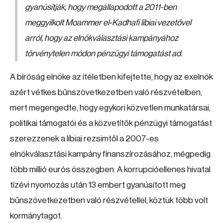
gyanúsítják, hogy megállapodott a 2011-ben
meggyilkolt Moammer el-Kadhafi líbiai vezetővel
arról, hogy az elnökválasztási kampányához
törvénytelen módon pénzügyi támogatást ad.
A bíróság elnöke az ítéletben kifejtette, hogy az exelnök
azért vétkes bűnszövetkezetben való részvételben,
mert megengedte, hogy egykori közvetlen munkatársai,
politikai támogatói és a közvetítők pénzügyi támogatást
szerezzenek a líbiai rezsimtől a 2007-es
elnökválasztási kampány finanszírozásához, mégpedig
több millió eurós összegben. A korrupcióellenes hivatal
tízévi nyomozás után 13 embert gyanúsított meg
bűnszövetkezetben való részvétellel, köztük több volt
kormánytagot.