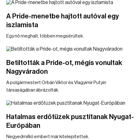
A Pride-menetbe hajtott autóval egy
iszlamista
Egy nő meghalt, többen megsérültek.
Betiltották a Pride-ot, mégis vonultak
Nagyváradon
A polgármestert Orbán Viktor és Vlagyimir Putyin
társaságában ábrázolták.
Hatalmas erdőtüzek pusztítanak Nyugat-
Európában
Negyedmillió embert már kitelepítettek.