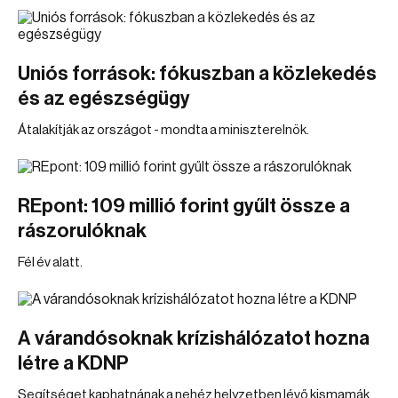
Uniós források: fókuszban a közlekedés
és az egészségügy
Átalakítják az országot - mondta a miniszterelnök.
REpont: 109 millió forint gyűlt össze a
rászorulóknak
Fél év alatt.
A várandósoknak krízishálózatot hozna
létre a KDNP
Segítséget kaphatnának a nehéz helyzetben lévő kismamák.