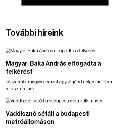
További híreink
Magyar: Baka András elfogadta a
felkérést
készen áll a magyar nemzet egységéért dolgozni - írta a
miniszterelnök.
Vaddisznó sétált a budapesti
metróállomáson