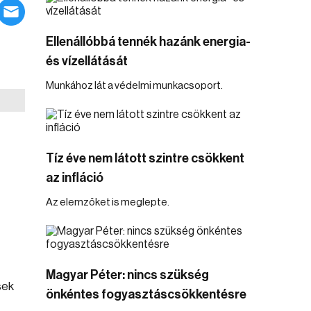
Ellenállóbbá tennék hazánk energia-
és vízellátását
Munkához lát a védelmi munkacsoport.
Tíz éve nem látott szintre csökkent
az infláció
Az elemzőket is meglepte.
Magyar Péter: nincs szükség
sek
önkéntes fogyasztáscsökkentésre