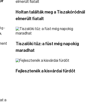
or
Holtan találták meg a Tiszakóródnál
elmerült fiatalt
ég -
k.
Tiszalöki tűz: a füst még napokig
maradhat
a
Fejlesztenék a kisvárdai fürdőt