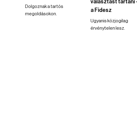
választást tartani 
Dolgoznak a tartós
a Fidesz
megoldásokon.
Ugyanis közjogilag
érvénytelen lesz.