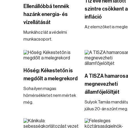
Tíz éve nem látott
Ellenállóbbá tennék
szintre csökkent 
hazánk energia- és
infláció
vízellátását
Az elemzőket is megle
Munkához lát a védelmi
munkacsoport.
Hőség: Kékestetőn is
A TISZA hamaros
megdőlt a melegrekord
megnevezheti
Soha ilyen magas
államfőjelöltjét
hőmérsékletet nem mértek
Sulyok Tamás mandát
még.
július 20-án szűnt meg.