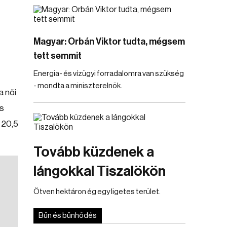
Magyar: Orbán Viktor tudta, mégsem
tett semmit
Energia- és vízügyi forradalomra van szükség
- mondta a miniszterelnök.
a női
és
 20,5
Tovább küzdenek a
lángokkal Tiszalökön
Ötven hektáron ég egy ligetes terület.
Bűn és bűnhődés