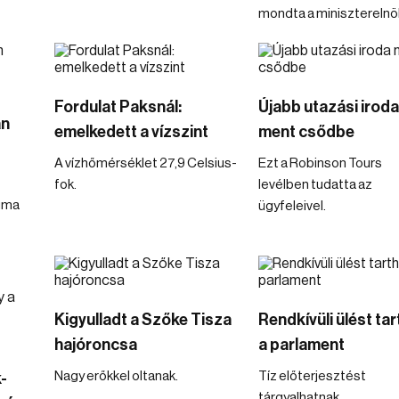
mondta a miniszterelnö
Fordulat Paksnál:
Újabb utazási irod
an
emelkedett a vízszint
ment csődbe
A vízhőmérséklet 27,9 Celsius-
Ezt a Robinson Tours
fok.
levélben tudatta az
uma
ügyfeleivel.
Kigyulladt a Szőke Tisza
Rendkívüli ülést tar
hajóroncsa
a parlament
Nagy erőkkel oltanak.
Tíz előterjesztést
-
tárgyalhatnak.