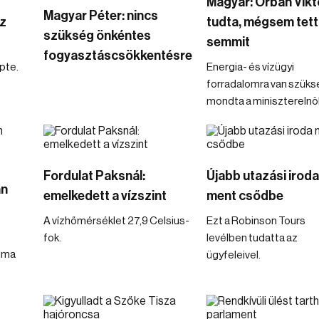
Magyar: Orbán Vikt
Magyar Péter: nincs
az
tudta, mégsem tett
szükség önkéntes
semmit
fogyasztáscsökkentésre
pte.
Energia- és vízügyi
forradalomra van szüks
mondta a miniszterelnö
Fordulat Paksnál:
Újabb utazási irod
an
emelkedett a vízszint
ment csődbe
A vízhőmérséklet 27,9 Celsius-
Ezt a Robinson Tours
fok.
levélben tudatta az
uma
ügyfeleivel.