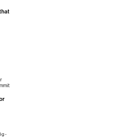
that
or
ég -