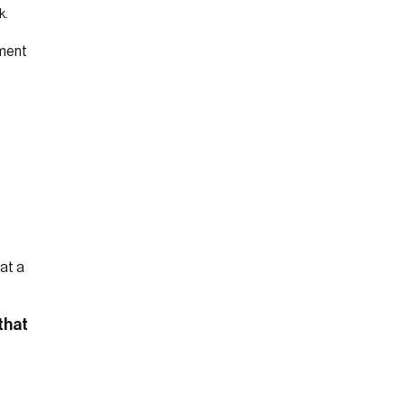
k.
a
that