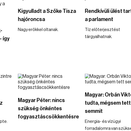
Kigyulladt a Szőke Tisza
Rendkívüli ülést tar
hajóroncsa
a parlament
Nagy erőkkel oltanak.
Tíz előterjesztést
-
tárgyalhatnak.
– így
Magyar: Orbán Vikt
Magyar Péter: nincs
az
tudta, mégsem tett
szükség önkéntes
semmit
fogyasztáscsökkentésre
pte.
Energia- és vízügyi
forradalomra van szüks