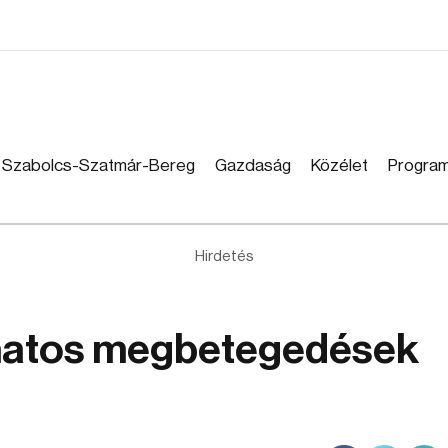
Szabolcs-Szatmár-Bereg
Gazdaság
Közélet
Progra
Hirdetés
natos megbetegedések