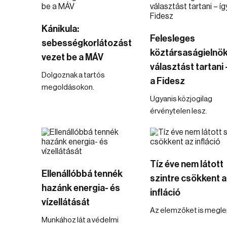
Kánikula:
Felesleges
sebességkorlátozást
köztársaságielnök
vezet be a MÁV
választást tartani 
Dolgoznak a tartós
a Fidesz
megoldásokon.
Ugyanis közjogilag
érvénytelen lesz.
Tíz éve nem látott
Ellenállóbbá tennék
szintre csökkent 
hazánk energia- és
infláció
vízellátását
Az elemzőket is megle
Munkához lát a védelmi