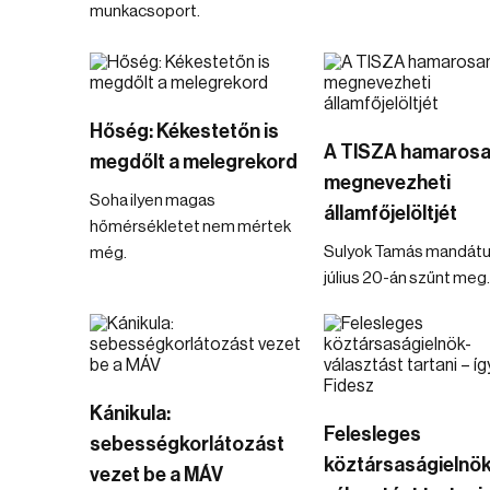
munkacsoport.
Hőség: Kékestetőn is
A TISZA hamaros
megdőlt a melegrekord
megnevezheti
Soha ilyen magas
államfőjelöltjét
hőmérsékletet nem mértek
Sulyok Tamás mandát
még.
július 20-án szűnt meg.
Kánikula:
Felesleges
sebességkorlátozást
köztársaságielnök
vezet be a MÁV