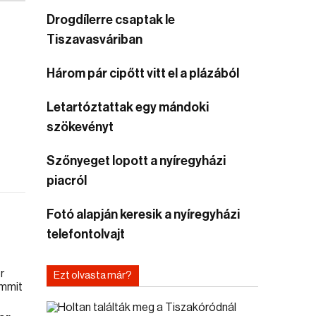
Drogdílerre csaptak le
Tiszavasváriban
Három pár cipőtt vitt el a plázából
Letartóztattak egy mándoki
szökevényt
Szőnyeget lopott a nyíregyházi
piacról
Fotó alapján keresik a nyíregyházi
telefontolvajt
Ezt olvasta már?