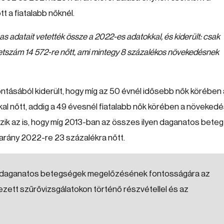
t a fiatalabb nőknél.
adatait vetették össze a 2022-es adatokkal, és kiderült: csak
etszám 14 572-re nőtt, ami mintegy 8 százalékos növekedésnek
ásából kiderült, hogy míg az 50 évnél idősebb nők körében 
 nőtt, addig a 49 évesnél fiatalabb nők körében a növeked
zik az is, hogy míg 2013-ban az összes ilyen daganatos beteg
z arány 2022-re 23 százalékra nőtt.
et a daganatos betegségek megelőzésének fontosságára az
ett szűrővizsgálatokon történő részvétellel és az