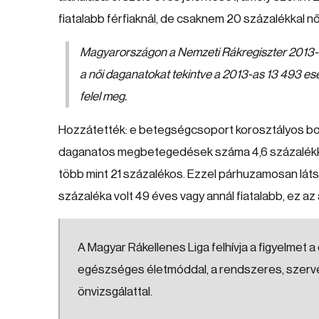
fiatalabb férfiaknál, de csaknem 20 százalékkal nőt
Magyarországon a Nemzeti Rákregiszter 2013-as 
a női daganatokat tekintve a 2013-as 13 493 es
felel meg.
Hozzátették: e betegségcsoport korosztályos bont
daganatos megbetegedések száma 4,6 százalékkal
több mint 21 százalékos. Ezzel párhuzamosan láts
százaléka volt 49 éves vagy annál fiatalabb, ez a
A Magyar Rákellenes Liga felhívja a figyelm
egészséges életmóddal, a rendszeres, szervez
önvizsgálattal.