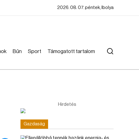
2026. 08. 07. péntek, Ibolya
mok
Bűn
Sport
Támogatott tartalom
Hirdetés
Gazdaság