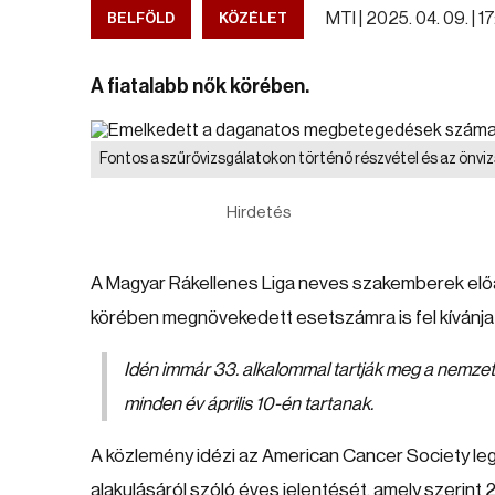
MTI |
2025. 04. 09. | 1
BELFÖLD
KÖZÉLET
A fiatalabb nők körében.
Fontos a szűrővizsgálatokon történő részvétel és az önvi
Hirdetés
A Magyar Rákellenes Liga neves szakemberek előadá
körében megnövekedett esetszámra is fel kívánja h
Idén immár 33. alkalommal tartják meg a nemzet
minden év április 10-én tartanak.
A közlemény idézi az American Cancer Society l
alakulásáról szóló éves jelentését, amely szerint