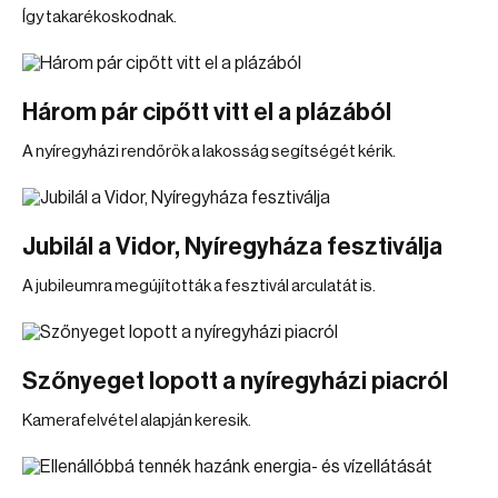
Így takarékoskodnak.
Három pár cipőtt vitt el a plázából
A nyíregyházi rendőrök a lakosság segítségét kérik.
Jubilál a Vidor, Nyíregyháza fesztiválja
A jubileumra megújították a fesztivál arculatát is.
Szőnyeget lopott a nyíregyházi piacról
Kamerafelvétel alapján keresik.