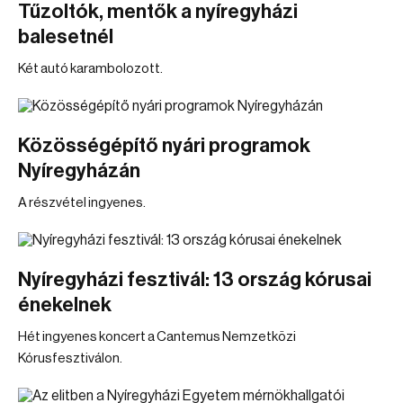
Tűzoltók, mentők a nyíregyházi
balesetnél
Két autó karambolozott.
Közösségépítő nyári programok
Nyíregyházán
A részvétel ingyenes.
Nyíregyházi fesztivál: 13 ország kórusai
énekelnek
Hét ingyenes koncert a Cantemus Nemzetközi
Kórusfesztiválon.