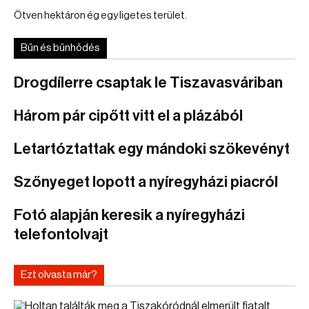
Ötven hektáron ég egy ligetes terület.
Bűn és bűnhődés
Drogdílerre csaptak le Tiszavasváriban
Három pár cipőtt vitt el a plázából
Letartóztattak egy mándoki szökevényt
Szőnyeget lopott a nyíregyházi piacról
Fotó alapján keresik a nyíregyházi
telefontolvajt
Ezt olvasta már?