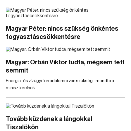
Magyar Péter: nincs szükség önkéntes
fogyasztáscsökkentésre
Magyar: Orbán Viktor tudta, mégsem tett
semmit
Energia- és vízügyi forradalomra van szükség - mondta a
miniszterelnök.
Tovább küzdenek a lángokkal
Tiszalökön