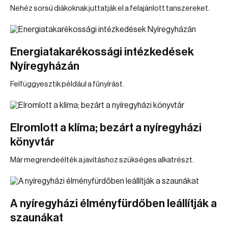
Nehéz sorsú diákoknak juttatják el a felajánlott tanszereket.
Energiatakarékossági intézkedések
Nyíregyházán
Felfüggyesztik például a fűnyírást.
Elromlott a klíma; bezárt a nyíregyházi
könyvtár
Már megrendeélték a javításhoz szükséges alkatrészt.
A nyíregyházi élményfürdőben leállítják a
szaunákat