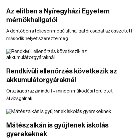
Az elitben a Nyíregyházi Egyetem
mérnökhallgatói
A döntőben a teljesen megújult hallgatói csapat az összetett
második helyet szerezte meg.
Rendkívüli ellenőrzés következik az
akkumulátorgyáraknál
Országos razzia indult – minden működési területet
átvizsgálnak.
Mátészalkán is gyűjtenek iskolás
gyerekeknek