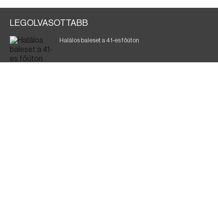
LEGOLVASOTTABB
Halálos baleset a 41-es főúton
Magyar Péter: ülésezett a Kormányzati Védelmi
Munkacsoport
A vasúti teherszállítást korlátozzák
Fák égnek Tyukod és Nagyecsed között
Fürdőző után kutatnak Tiszakóródnál