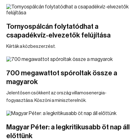
Tornyospálcán folytatódhat a
csapadékvíz-elvezetők felújítása
Kiírták a közbeszerzést.
700 megawattot spóroltak össze a
magyarok
Jelentősen csökkent az ország villamosenergia-
fogyasztása. Köszöni a miniszterelnök.
Magyar Péter: a legkritikusabb öt nap áll
előttünk