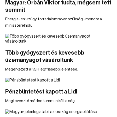
Magyar: Orbán Viktor tudta, mégsem tett
semmit
Energia- és vízügyi forradalomra van szükség - mondta a
miniszterelnök.
Több gyógyszert és kevesebb
üzemanyagot vásároltunk
Megérkezett a KSH legfrissebb jelentése.
Pénzbüntetést kapott a Lidl
Megtévesztő módon kummunikált a cég.