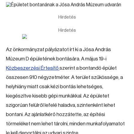
Hirdetés
Hirdetés
Az önkormányzat pályázatot írt ki a Jósa András
Múzeum D épületének bontására. A május 19-i
Közbeszerzési Értesítő
szerint a bontandó épület
összesen 910 négyzetméter. A terület szűkössége, a
helyhiány miatt csak kézi bontás lehetséges,
kiegészítve kisebb gépi munkákkal. Az épületet
szigorúan felülről lefelé haladva, szintenként lehet
bontani. Az ajánlatkérő hozzátette, az építési
törmeléket nem lehet tárolni, minden munkafolyamatot
le kell deportálni az udvari szintre.