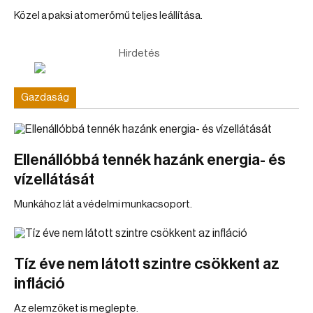
Közel a paksi atomerőmű teljes leállítása.
Hirdetés
Gazdaság
Ellenállóbbá tennék hazánk energia- és
vízellátását
Munkához lát a védelmi munkacsoport.
Tíz éve nem látott szintre csökkent az
infláció
Az elemzőket is meglepte.