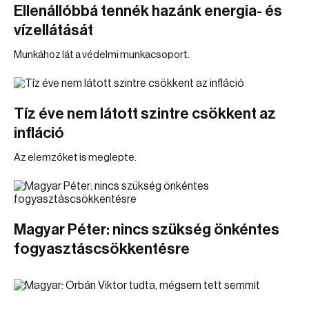
Ellenállóbbá tennék hazánk energia- és
vízellátását
Munkához lát a védelmi munkacsoport.
Tíz éve nem látott szintre csökkent az
infláció
Az elemzőket is meglepte.
Magyar Péter: nincs szükség önkéntes
fogyasztáscsökkentésre