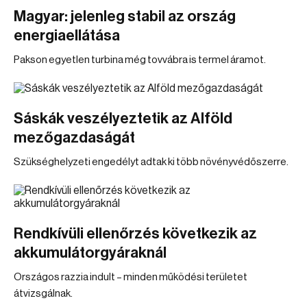
Magyar: jelenleg stabil az ország
energiaellátása
Pakson egyetlen turbina még tovvábra is termel áramot.
Sáskák veszélyeztetik az Alföld
mezőgazdaságát
Szükséghelyzeti engedélyt adtak ki több növényvédőszerre.
Rendkívüli ellenőrzés következik az
akkumulátorgyáraknál
Országos razzia indult – minden működési területet
átvizsgálnak.