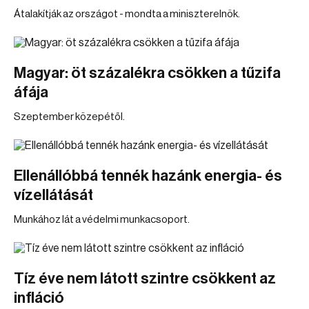
Átalakítják az országot - mondta a miniszterelnök.
Magyar: öt százalékra csökken a tűzifa
áfája
Szeptember közepétől.
Ellenállóbbá tennék hazánk energia- és
vízellátását
Munkához lát a védelmi munkacsoport.
Tíz éve nem látott szintre csökkent az
infláció