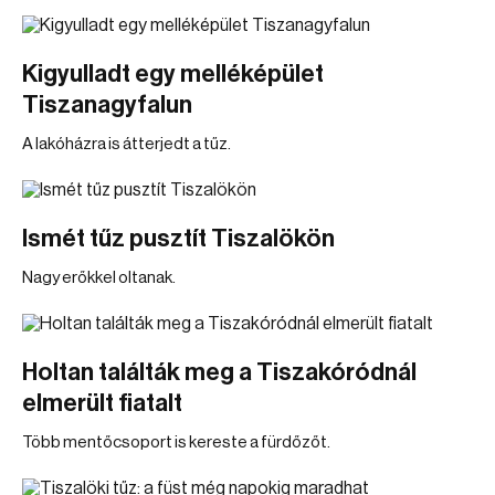
Kigyulladt egy melléképület
Tiszanagyfalun
A lakóházra is átterjedt a tűz.
Ismét tűz pusztít Tiszalökön
Nagy erőkkel oltanak.
Holtan találták meg a Tiszakóródnál
elmerült fiatalt
Több mentőcsoport is kereste a fürdőzőt.