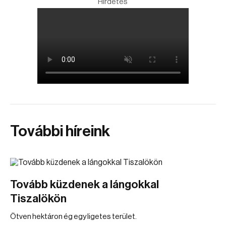
Hirdetés
További híreink
Tovább küzdenek a lángokkal
Tiszalökön
Ötven hektáron ég egy ligetes terület.