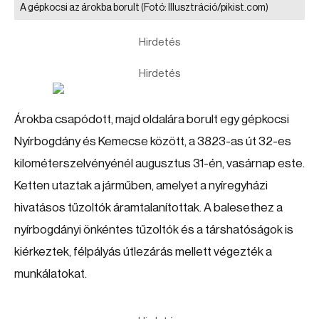
A gépkocsi az árokba borult
(Fotó: Illusztráció/pikist.com)
Hirdetés
Hirdetés
Árokba csapódott, majd oldalára borult egy gépkocsi
Nyírbogdány és Kemecse között, a 3823-as út 32-es
kilométerszelvényénél augusztus 31-én, vasárnap este.
Ketten utaztak a járműben, amelyet a nyíregyházi
hivatásos tűzoltók áramtalanítottak. A balesethez a
nyírbogdányi önkéntes tűzoltók és a társhatóságok is
kiérkeztek, félpályás útlezárás mellett végezték a
munkálatokat.