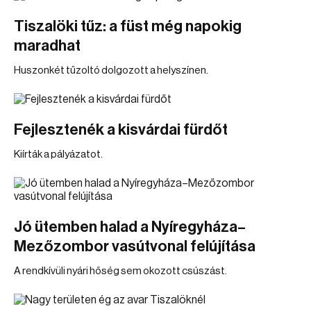
Tiszalöki tűz: a füst még napokig
maradhat
Huszonkét tűzoltó dolgozott a helyszínen.
Fejlesztenék a kisvárdai fürdőt
Kiírták a pályázatot.
Jó ütemben halad a Nyíregyháza–
Mezőzombor vasútvonal felújítása
A rendkívüli nyári hőség sem okozott csúszást.