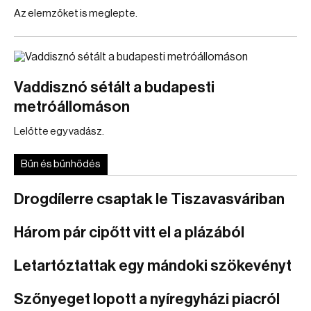
Az elemzőket is meglepte.
Vaddisznó sétált a budapesti
metróállomáson
Lelőtte egy vadász.
Bűn és bűnhődés
Drogdílerre csaptak le Tiszavasváriban
Három pár cipőtt vitt el a plázából
Letartóztattak egy mándoki szökevényt
Szőnyeget lopott a nyíregyházi piacról