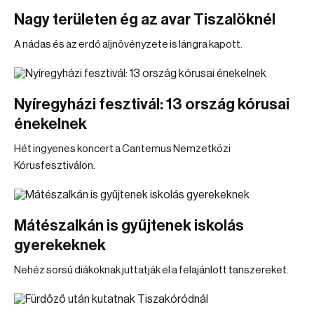
Nagy területen ég az avar Tiszalöknél
A nádas és az erdő aljnövényzete is lángra kapott.
Nyíregyházi fesztivál: 13 ország kórusai
énekelnek
Hét ingyenes koncert a Cantemus Nemzetközi
Kórusfesztiválon.
Mátészalkán is gyűjtenek iskolás
gyerekeknek
Nehéz sorsú diákoknak juttatják el a felajánlott tanszereket.