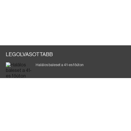
LEGOLVASOTTABB
Halálos baleset a 41-es főúton
700 megawattot spóroltak össze a magyarok
Fák égnek Tyukod és Nagyecsed között