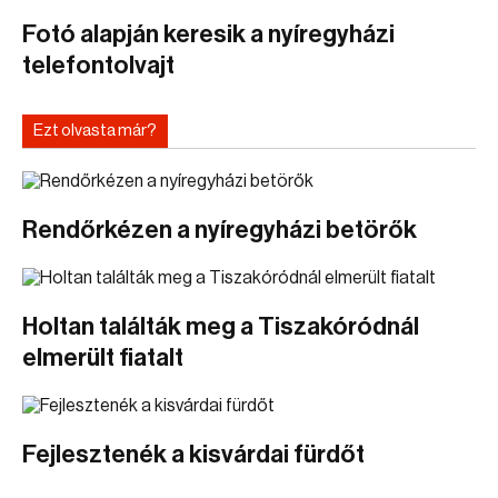
Fotó alapján keresik a nyíregyházi
telefontolvajt
Ezt olvasta már?
Rendőrkézen a nyíregyházi betörők
Holtan találták meg a Tiszakóródnál
elmerült fiatalt
Fejlesztenék a kisvárdai fürdőt